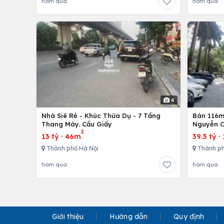
hôm qua
hôm qua
4
Nhà Siê Rẻ - Khúc Thừa Dụ - 7 Tầng
Bán 116m 
Thang Máy. Cầu Giấy
Nguyễn C
2
13 tỷ
·
46m
39.5 tỷ
·
Thành phố Hà Nội
Thành ph
hôm qua
hôm qua
Giới thiệu
Hướng dẫn
Quy định