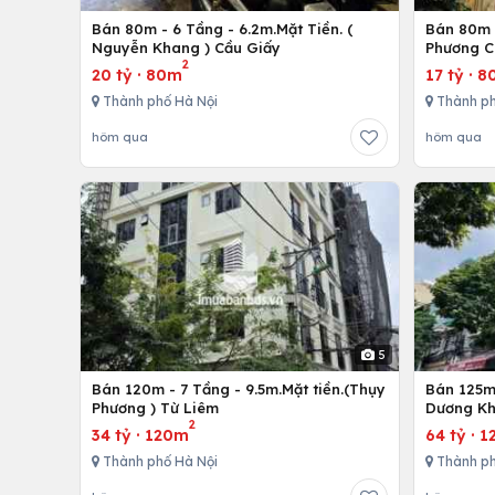
Bán 80m - 6 Tầng - 6.2m.Mặt Tiền. (
Bán 80m -
Nguyễn Khang ) Cầu Giấy
Phương C
2
20 tỷ
·
80m
17 tỷ
·
8
Thành phố Hà Nội
Thành ph
hôm qua
hôm qua
5
Bán 120m - 7 Tầng - 9.5m.Mặt tiền.(Thụy
Bán 125m 
Phương ) Từ Liêm
Dương Kh
2
34 tỷ
·
120m
64 tỷ
·
1
Thành phố Hà Nội
Thành ph