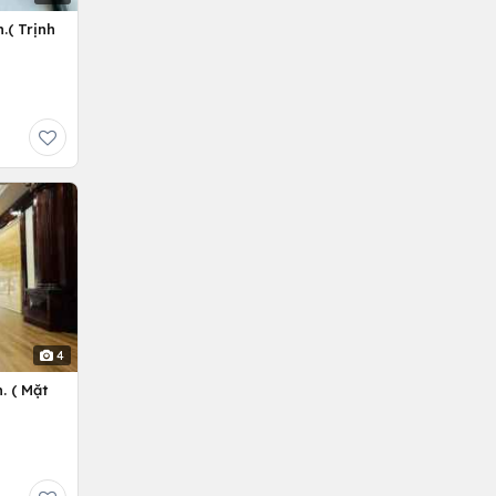
.( Trịnh
4
. ( Mặt