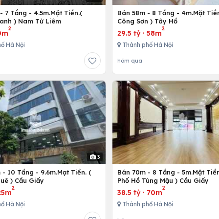
 7 Tầng - 4.5m.Mặt Tiền.(
Bán 58m - 8 Tầng - 4m.Mặt Tiền
anh ) Nam Từ Liêm
Công Sơn ) Tây Hồ
2
2
0m
29.5 tỷ
·
58m
ố Hà Nội
Thành phố Hà Nội
hôm qua
3
- 10 Tầng - 9.6m.Mạt Tiền. (
Bán 70m - 8 Tầng - 5m.Mặt Tiền
uê ) Cầu Giấy
Phố Hồ Tùng Mậu ) Cầu Giấy
2
2
25m
38.5 tỷ
·
70m
ố Hà Nội
Thành phố Hà Nội