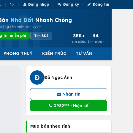
Đăng nhập
Đăng ký
Đăng tin
Bán
Nhà Đất
Nhanh Chóng
động sản miễn phí, uy tín
38K+
34
g tin miễn phí
Tìm BĐS
TIN ĐĂNG
TỈNH THÀNH
PHONG THUỶ
KIẾN TRÚC
TƯ VẤN
Đ
Đỗ Ngọc Ánh
Nhắn tin
0982*** · Hiện số
Mua bán theo tỉnh