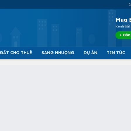
Mua 
Kênh bất 
+ Đăn
 ĐẤT CHO THUÊ
SANG NHƯỢNG
DỰ ÁN
TIN TỨC