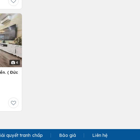
4
ền. ( Đức
iải quyết tranh chấp
Báo giá
Liên hệ