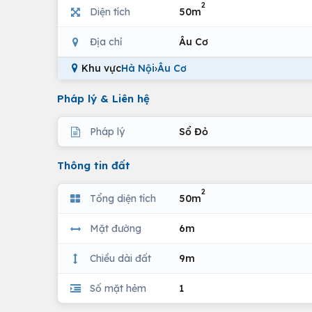
2
Diện tích
50m
Địa chỉ
Âu Cơ
Khu vực
Hà Nội
›
Âu Cơ
Pháp lý & Liên hệ
Pháp lý
Sổ Đỏ
Thông tin đất
2
Tổng diện tích
50m
Mặt đường
6m
Chiều dài đất
9m
Số mặt hẻm
1