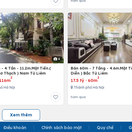
hôm qua
4
- 4 Tần - 11.2m.Mặt Tiền.(
Bán 60m - 7 Tầng - 4.6m.Mặt Ti
ơ Thạch ) Nam Từ Liêm
Diễn ) Bắc Từ Liêm
2
2
116m
17.5 tỷ
·
60m
ố Hà Nội
Thành phố Hà Nội
hôm qua
Xem thêm
Điều khoản
Chính sách bảo mật
Quy chế
G