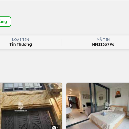
hàng
LOẠI TIN
MÃ TIN
Tin thường
HNI133796
4