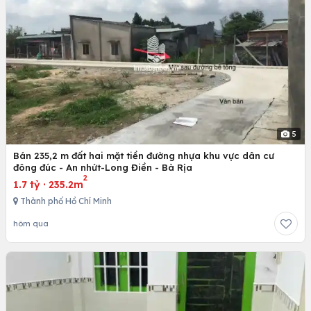
5
Bán 235,2 m đất hai mặt tiền đường nhựa khu vực dân cư
đông đúc - An nhứt-Long Điền - Bà Rịa
2
1.7 tỷ
·
235.2m
Thành phố Hồ Chí Minh
hôm qua