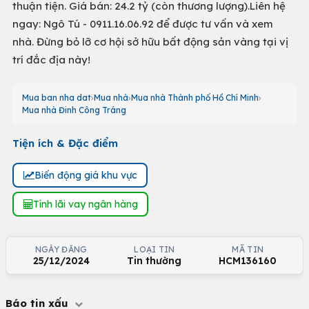
thuận tiện. Giá bán: 24.2 tỷ (còn thương lượng).Liên hệ
ngay: Ngô Tú - 0911.16.06.92 để được tư vấn và xem
nhà. Đừng bỏ lỡ cơ hội sở hữu bất động sản vàng tại vị
trí đắc địa này!
Mua ban nha dat
Mua nhà
Mua nhà Thành phố Hồ Chí Minh
Mua nhà Đinh Công Tráng
Tiện ích & Đặc điểm
Biến động giá khu vực
Tính lãi vay ngân hàng
NGÀY ĐĂNG
LOẠI TIN
MÃ TIN
25/12/2024
Tin thường
HCM136160
Báo tin xấu