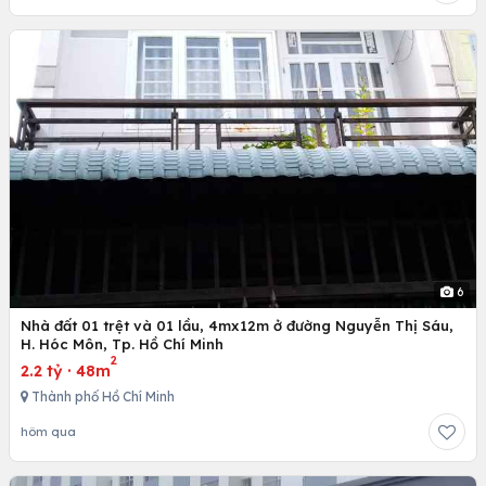
6
Nhà đất 01 trệt và 01 lầu, 4mx12m ở đường Nguyễn Thị Sáu,
H. Hóc Môn, Tp. Hồ Chí Minh
2
2.2 tỷ
·
48m
Thành phố Hồ Chí Minh
hôm qua