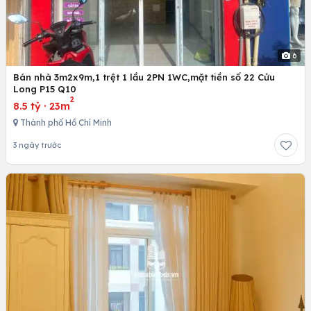
6
Bán nhà 3m2x9m,1 trệt 1 lầu 2PN 1WC,mặt tiền số 22 Cửu
Long P15 Q10
2
8.5 tỷ
·
23m
Thành phố Hồ Chí Minh
3 ngày trước