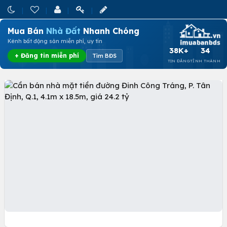
Mua Bán
Nhà Đất
Nhanh Chóng
Kênh bất động sản miễn phí, uy tín
38K+
34
+ Đăng tin miễn phí
Tìm BĐS
TIN ĐĂNG
TỈNH THÀNH