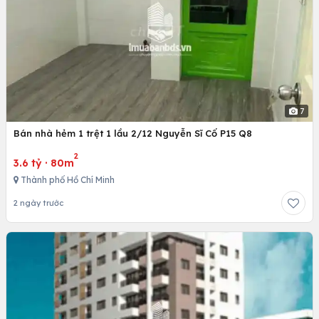
7
Bán nhà hẻm 1 trệt 1 lầu 2/12 Nguyễn Sĩ Cố P15 Q8
2
3.6 tỷ
·
80m
Thành phố Hồ Chí Minh
2 ngày trước