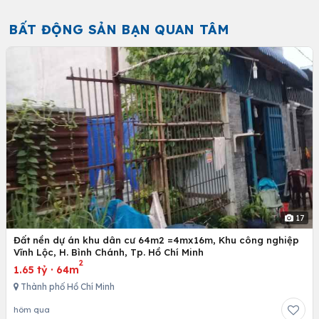
BẤT ĐỘNG SẢN BẠN QUAN TÂM
17
Đất nền dự án khu dân cư 64m2 =4mx16m, Khu công nghiệp
Vĩnh Lộc, H. Bình Chánh, Tp. Hồ Chí Minh
2
1.65 tỷ
·
64m
Thành phố Hồ Chí Minh
hôm qua