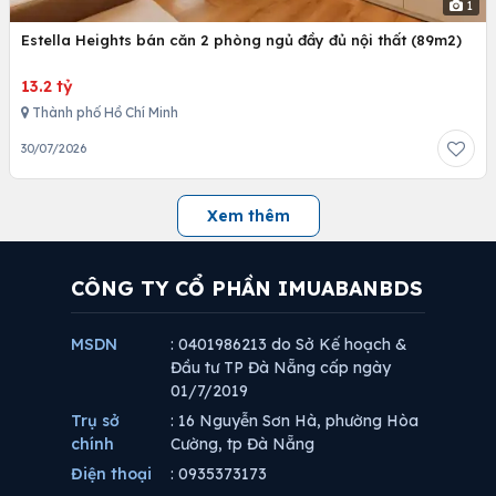
1
Estella Heights bán căn 2 phòng ngủ đầy đủ nội thất (89m2)
13.2 tỷ
Thành phố Hồ Chí Minh
30/07/2026
Xem thêm
CÔNG TY CỔ PHẦN IMUABANBDS
MSDN
: 0401986213 do Sở Kế hoạch &
Đầu tư TP Đà Nẵng cấp ngày
01/7/2019
Trụ sở
: 16 Nguyễn Sơn Hà, phường Hòa
chính
Cường, tp Đà Nẵng
Điện thoại
: 0935373173