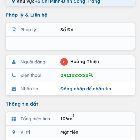
Khu vực
Hồ Chí Minh
›
Đinh Công Tráng
Pháp lý & Liên hệ
Pháp lý
Sổ Đỏ
Hoàng Thiện
Người đăng
H
0911xxxxxx🔍
Điện thoại
Nhắn tin
Đăng nhập để nhắn tin
Thông tin đất
2
Tổng diện tích
106m
Vị trí
Mặt tiền