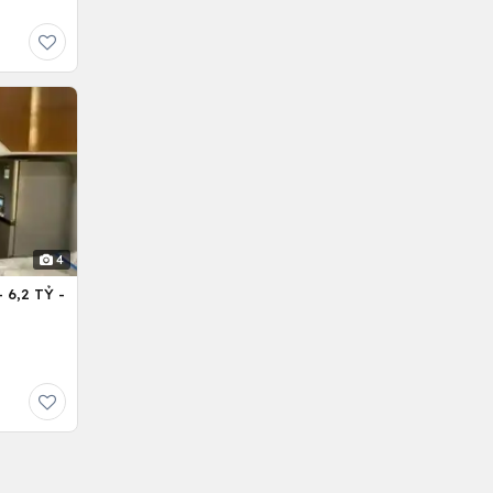
4
6,2 TỶ -