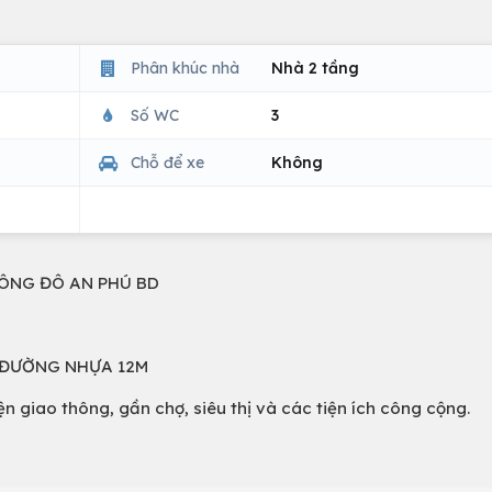
Phân khúc nhà
Nhà 2 tầng
Số WC
3
Chỗ để xe
Không
ĐÔNG ĐÔ AN PHÚ BD
I, ĐƯỜNG NHỰA 12M
ện giao thông, gần chợ, siêu thị và các tiện ích công cộng.