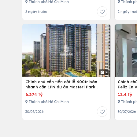
Thành phố Hồ Chí Minh
Thành ph
2 ngày trước
2 ngày trư
3
Chính chủ cần tiền cắt lỗ 400tr bán
Chính ch
nhanh căn 1PN dự án Masteri Park
Feliz En 
Place
cấp
6.374 tỷ
12.4 tỷ
Thành phố Hồ Chí Minh
Thành ph
30/07/2026
30/07/2026