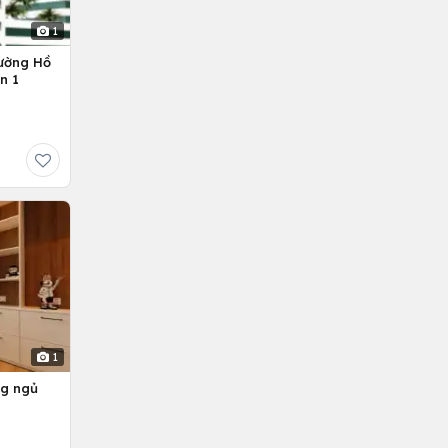
1
ường Hồ
n 1
1
ng ngủ