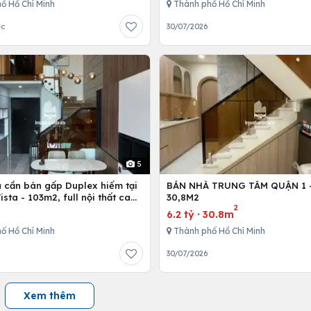
ố Hồ Chí Minh
Thành phố Hồ Chí Minh
ớc
30/07/2026
5
ủ cần bán gấp Duplex hiếm tại
BÁN NHÀ TRUNG TÂM QUẬN 1 - 
Vista - 103m2, full nội thất cao
30,8M2
2
6.2 tỷ
·
30.8m
ố Hồ Chí Minh
Thành phố Hồ Chí Minh
30/07/2026
Xem thêm