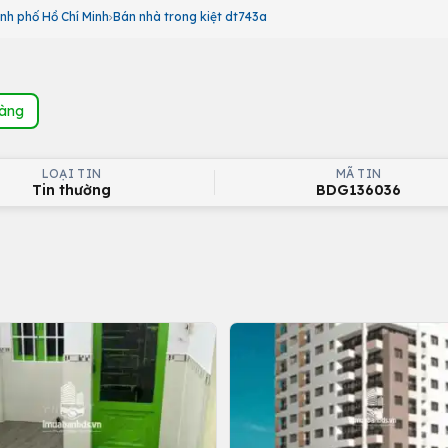
nh phố Hồ Chí Minh
Bán nhà trong kiệt dt743a
hàng
LOẠI TIN
MÃ TIN
Tin thường
BDG136036