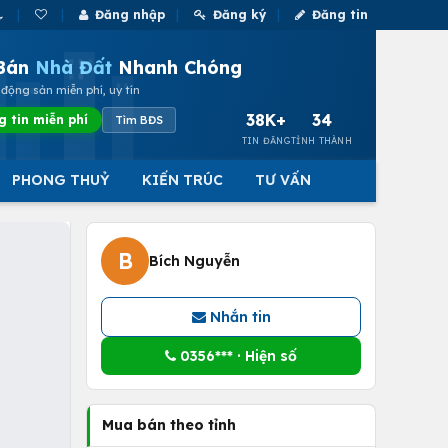
Đăng nhập
Đăng ký
Đăng tin
Bán
Nhà Đất
Nhanh Chóng
động sản miễn phí, uy tín
38K+
34
g tin miễn phí
Tìm BĐS
TIN ĐĂNG
TỈNH THÀNH
PHONG THUỶ
KIẾN TRÚC
TƯ VẤN
B
Bích Nguyễn
Nhắn tin
0356*** · Hiện số
Mua bán theo tỉnh