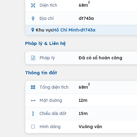
2
Diện tích
68m
Địa chỉ
dt743a
Khu vực
Hồ Chí Minh
›
dt743a
Pháp lý & Liên hệ
Pháp lý
Đã có sổ hoàn công
Thông tin đất
2
Tổng diện tích
68m
Mặt đường
12m
Chiều dài đất
15m
Hình dáng
Vuông vắn