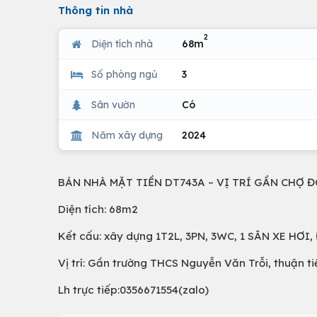
Thông tin nhà
2
Diện tích nhà
68m
Số phòng ngủ
3
Sân vườn
Có
Năm xây dựng
2024
BÁN NHÀ MẶT TIỀN DT743A – VỊ TRÍ GẦN CHỢ 
Diện tích: 68m2
Kết cấu: xây dựng 1T2L, 3PN, 3WC, 1 SÂN XE HƠ
Vị trí: Gần trường THCS Nguyễn Văn Trỗi, thuận ti
Lh trực tiếp:0356671554(zalo)