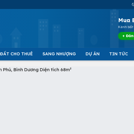
Mua 
Kênh bất 
+ Đăn
 ĐẤT CHO THUÊ
SANG NHƯỢNG
DỰ ÁN
TIN TỨC