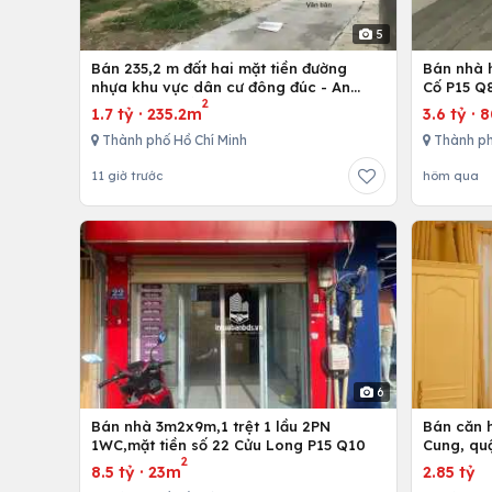
5
Bán 235,2 m đất hai mặt tiền đường
Bán nhà h
nhựa khu vực dân cư đông đúc - An
Cố P15 Q
2
nhứt-Long Điền - Bà Rịa
1.7 tỷ
·
235.2m
3.6 tỷ
·
Thành phố Hồ Chí Minh
Thành ph
11 giờ trước
hôm qua
6
Bán nhà 3m2x9m,1 trệt 1 lầu 2PN
Bán căn h
1WC,mặt tiền số 22 Cửu Long P15 Q10
Cung, qu
2
8.5 tỷ
·
23m
2.85 tỷ