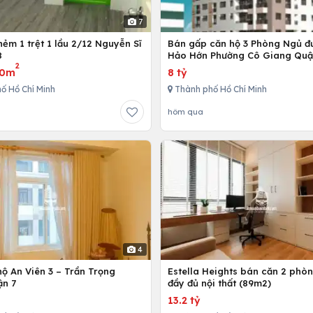
7
ẻm 1 trệt 1 lầu 2/12 Nguyễn Sĩ
Bán gấp căn hộ 3 Phòng Ngủ đ
8
Hảo Hớn Phường Cô Giang Quậ
2
80m
8 tỷ
ố Hồ Chí Minh
Thành phố Hồ Chí Minh
hôm qua
4
ộ An Viên 3 – Trần Trọng
Estella Heights bán căn 2 phò
ận 7
đầy đủ nội thất (89m2)
13.2 tỷ