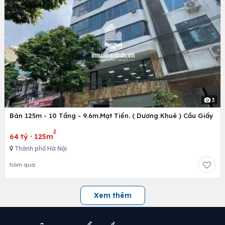
3
Bán 125m - 10 Tầng - 9.6m.Mạt Tiền. ( Dương Khuê ) Cầu Giấy
2
64 tỷ
·
125m
Thành phố Hà Nội
hôm qua
Xem thêm