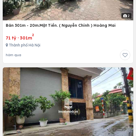
2
Bán 301m - 20m.Mặt Tiền. ( Nguyễn Chính ) Hoàng Mai
2
71 tỷ
·
301m
Thành phố Hà Nội
hôm qua