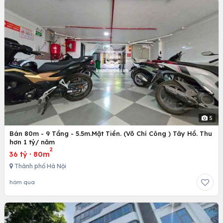
5
Bán 80m - 9 Tầng - 5.5m.Mặt Tiền. (Võ Chí Công ) Tây Hồ. Thu
hơn 1 tỷ/ năm
2
36 tỷ
·
80m
Thành phố Hà Nội
hôm qua