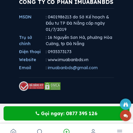
CÔNG TY CỔ PHẦN IMUABANBDS
MSDN
: 0401986213 do Sở Kế hoạch &
Đầu tư TP Đà Nẵng cấp ngày
01/7/2019
Trụ sở
: 16 Nguyễn Sơn Hà, phường Hòa
chính
Cường, tp Đà Nẵng
Điện thoại
: 0935373173
Website
: www.imuabanbds.vn
Email
:
imuabanbds@gmail.com
Gọi ngay: 0877 395 126