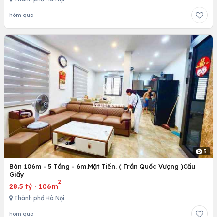
hôm qua
5
Bán 106m - 5 Tầng - 6m.Mặt Tiền. ( Trần Quốc Vượng )Cầu
Giấy
2
28.5 tỷ
·
106m
Thành phố Hà Nội
hôm qua