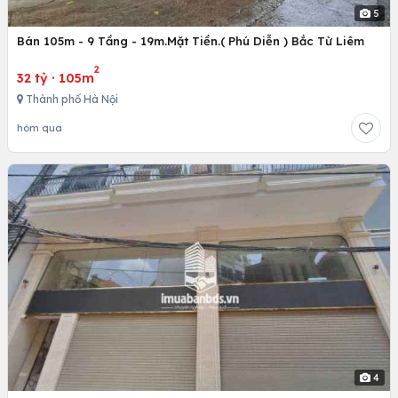
5
Bán 105m - 9 Tầng - 19m.Mặt Tiền.( Phú Diễn ) Bắc Từ Liêm
2
32 tỷ
·
105m
Thành phố Hà Nội
hôm qua
4