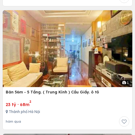
1
Bán 56m - 5 Tầng. ( Trung Kính ) Cầu Giấy. ô tô
2
23 tỷ
·
68m
Thành phố Hà Nội
hôm qua