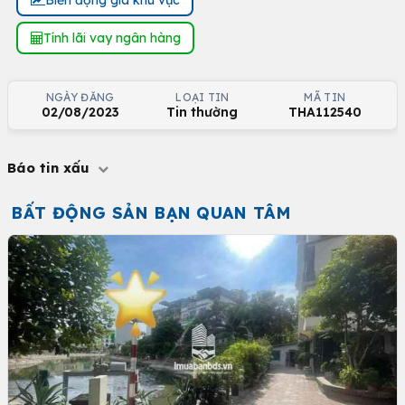
Tính lãi vay ngân hàng
NGÀY ĐĂNG
LOẠI TIN
MÃ TIN
02/08/2023
Tin thường
THA112540
Báo tin xấu
BẤT ĐỘNG SẢN BẠN QUAN TÂM