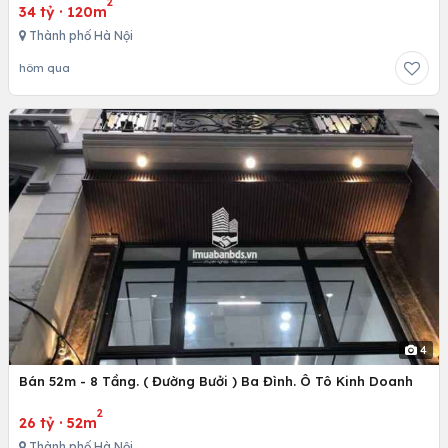
2
34 tỷ
·
120m
Thành phố Hà Nội
hôm qua
4
Bán 52m - 8 Tầng. ( Đường Bưởi ) Ba Đình. Ô Tô Kinh Doanh
2
26 tỷ
·
52m
Thành phố Hà Nội