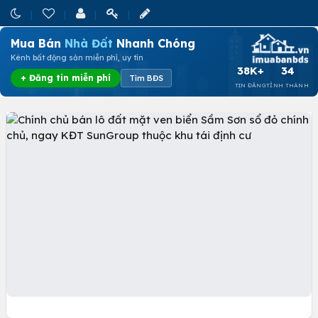
Mua Bán
Nhà Đất
Nhanh Chóng
Kênh bất động sản miễn phí, uy tín
38K+
34
+ Đăng tin miễn phí
Tìm BĐS
TIN ĐĂNG
TỈNH THÀNH