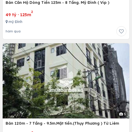
Bán Căn Hộ Dòng Tiền 125m - 8 Tầng. Mỹ Đình ( Vip )
2
49 tỷ
·
125m
mỹ Đình
hôm qua
5
Bán 120m - 7 Tầng - 9.5m.Mặt tiền.(Thụy Phương ) Từ Liêm