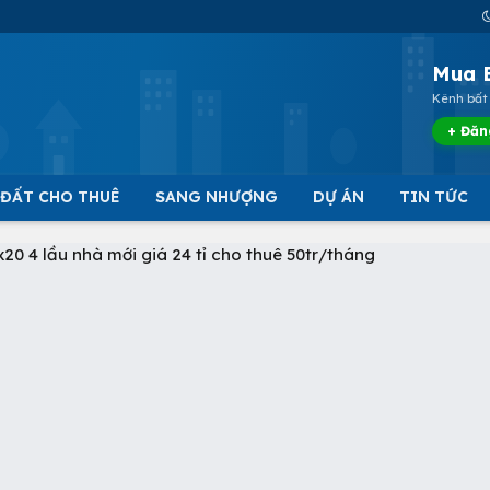
Mua 
Kênh bất 
+ Đăn
 ĐẤT CHO THUÊ
SANG NHƯỢNG
DỰ ÁN
TIN TỨC