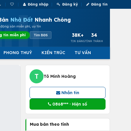
Đăng nhập
Đăng ký
Đăng tin
Bán
Nhà Đất
Nhanh Chóng
động sản miễn phí, uy tín
38K+
34
g tin miễn phí
Tìm BĐS
TIN ĐĂNG
TỈNH THÀNH
PHONG THUỶ
KIẾN TRÚC
TƯ VẤN
T
Tô Minh Hoàng
Nhắn tin
0868*** · Hiện số
Mua bán theo tỉnh