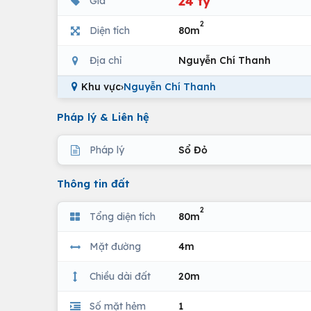
24 tỷ
Giá
2
Diện tích
80m
Địa chỉ
Nguyễn Chí Thanh
Khu vực
›
Nguyễn Chí Thanh
Pháp lý & Liên hệ
Pháp lý
Sổ Đỏ
Thông tin đất
2
Tổng diện tích
80m
Mặt đường
4m
Chiều dài đất
20m
Số mặt hẻm
1