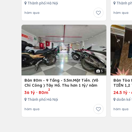
Thành phố Hà Nội
Thành ph
hôm qua
hôm qua
5
Bán 80m - 9 Tầng - 5.5m.Mặt Tiền. (Võ
Bán Tòa 
Chí Công ) Tây Hồ. Thu hơn 1 tỷ/ năm
TIỀN 1,2
2
36 tỷ
·
80m
24.5 tỷ
·
Thành phố Hà Nội
doãn kế 
hôm qua
hôm qua