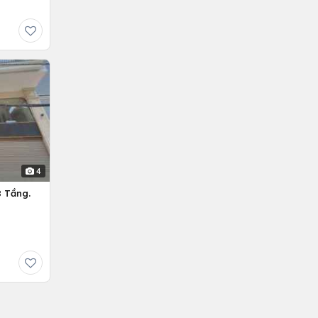
4
 Tầng.