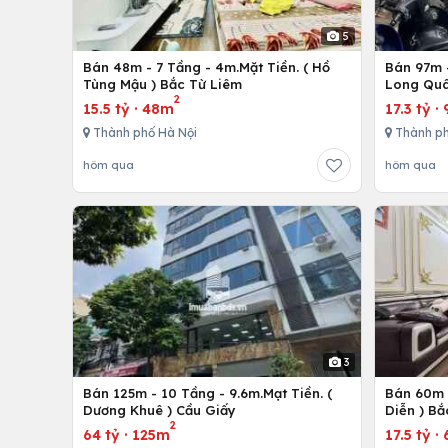
5
Bán 48m - 7 Tầng - 4m.Mặt Tiền. ( Hồ
Bán 97m -
Tùng Mậu ) Bắc Từ Liêm
Long Quâ
2
15.5 tỷ
·
48m
17.3 tỷ
·
Thành phố Hà Nội
Thành ph
hôm qua
hôm qua
3
Bán 125m - 10 Tầng - 9.6m.Mạt Tiền. (
Bán 60m -
Dương Khuê ) Cầu Giấy
Diễn ) Bắ
2
64 tỷ
·
125m
17.5 tỷ
·