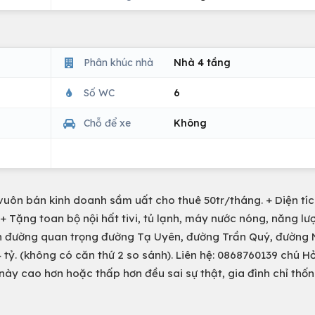
Phân khúc nhà
Nhà 4 tầng
Số WC
6
Chỗ để xe
Không
uôn bán kinh doanh sầm uất cho thuê 50tr/tháng. + Diện tíc
 + Tặng toan bộ nội hất tivi, tủ lạnh, máy nước nóng, năng l
tuyến đường quan trọng đường Tạ Uyên, đường Trần Quý, đường
 tỷ. (không có căn thứ 2 so sánh). Liên hệ: 0868760139 chú H
 này cao hơn hoặc thấp hơn đều sai sự thật, gia đình chỉ thố