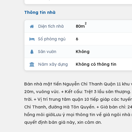
Thông tin nhà
2
Diện tích nhà
80m
Số phòng ngủ
6
Sân vườn
Không
Năm xây dựng
Không có thông tin
Bán nhà mặt tiền Nguyễn Chí Thanh Quận 11 khu v
20m, vuông vức. + Kết cấu: Trệt 3 lầu sân thượng.
trời. + Vị trí trung tâm quận 10 tiếp giáp các 
Chí Thanh, đường Hà Tôn Quyền. + Giá bán chỉ: 24
hồng môi giớiLưu ý mọi thông tin về giá ngôi nhà
quyết định bán giá này, xin cảm ơn.