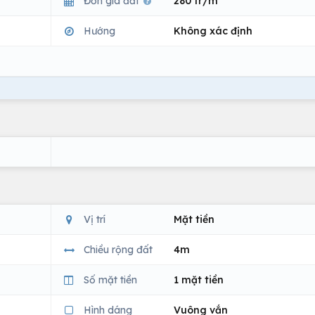
Đơn giá đất
280 tr/m
Hướng
Không xác định
Vị trí
Mặt tiền
Chiều rộng đất
4m
Số mặt tiền
1 mặt tiền
Hình dáng
Vuông vắn