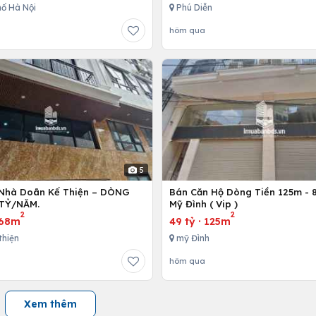
ố Hà Nội
Phú Diễn
hôm qua
5
Nhà Doãn Kế Thiện – DÒNG
Bán Căn Hộ Dòng Tiền 125m - 8
 TỶ/NĂM.
Mỹ Đình ( Vip )
2
2
68m
49 tỷ
·
125m
thiện
mỹ Đình
hôm qua
Xem thêm