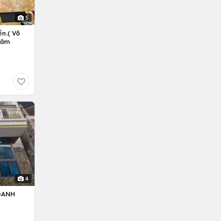
5
n.( Võ
Năm
4
OANH