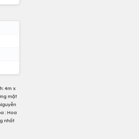
h: 4m x
ượng mặt
 Nguyễn
ỏa : Hoa
ng nhất