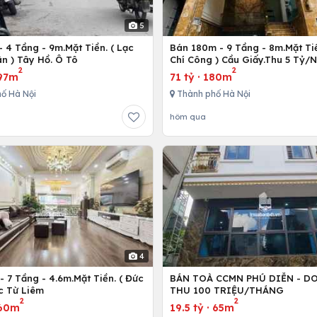
5
 4 Tầng - 9m.Mặt Tiền. ( Lạc
Bán 180m - 9 Tầng - 8m.Mặt Tiề
n ) Tây Hồ. Ô Tô
Chí Công ) Cầu Giấy.Thu 5 Tỷ/
2
2
97m
71 tỷ
·
180m
ố Hà Nội
Thành phố Hà Nội
hôm qua
4
 7 Tầng - 4.6m.Mặt Tiền. ( Đức
BÁN TOÀ CCMN PHÚ DIỄN - D
c Từ Liêm
THU 100 TRIỆU/THÁNG
2
2
60m
19.5 tỷ
·
65m