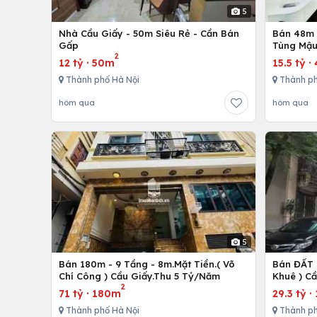
5
Nhà Cầu Giấy - 50m Siêu Rẻ - Cần Bán
Bán 48m -
Gấp
Tùng Mậu
2
12 tỷ
·
50m
15.5 tỷ
·
Thành phố Hà Nội
Thành ph
hôm qua
hôm qua
5
Bán 180m - 9 Tầng - 8m.Mặt Tiền.( Võ
Bán ĐẤT 
Chí Công ) Cầu Giấy.Thu 5 Tỷ/Năm
Khuê ) C
2
71 tỷ
·
180m
29.3 tỷ
·
Thành phố Hà Nội
Thành ph