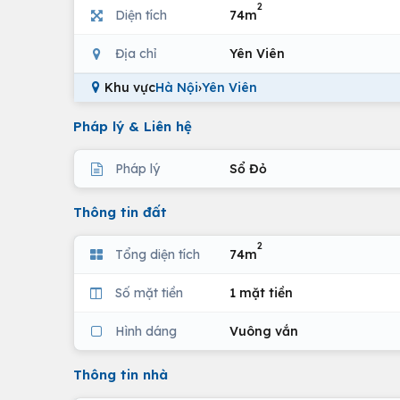
2
Diện tích
74m
Địa chỉ
Yên Viên
Khu vực
Hà Nội
›
Yên Viên
Pháp lý & Liên hệ
Pháp lý
Sổ Đỏ
Thông tin đất
2
Tổng diện tích
74m
Số mặt tiền
1 mặt tiền
Hình dáng
Vuông vắn
Thông tin nhà