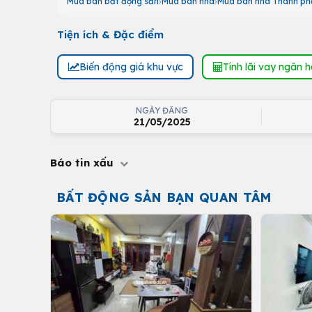
Mua bán bất động sản
Mua bán nhà
Mua bán nhà Thành ph
Tiện ích & Đặc điểm
Biến động giá khu vực
Tính lãi vay ngân 
NGÀY ĐĂNG
21/05/2025
Báo tin xấu
BẤT ĐỘNG SẢN BẠN QUAN TÂM