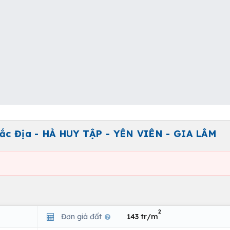
 Đắc Địa - HÀ HUY TẬP - YÊN VIÊN - GIA LÂM
2
Đơn giá đất
143 tr/m