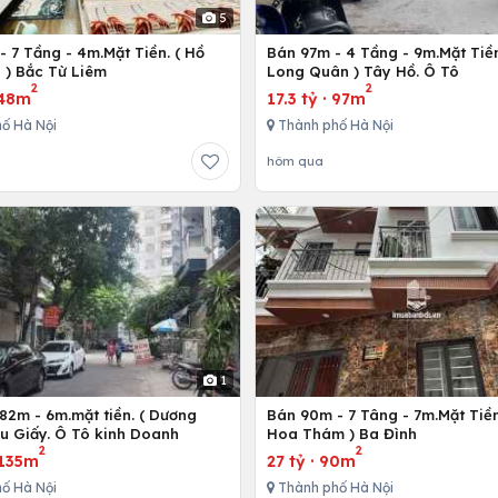
5
 7 Tầng - 4m.Mặt Tiền. ( Hồ
Bán 97m - 4 Tầng - 9m.Mặt Tiền
 ) Bắc Từ Liêm
Long Quân ) Tây Hồ. Ô Tô
2
2
48m
17.3 tỷ
·
97m
ố Hà Nội
Thành phố Hà Nội
hôm qua
1
82m - 6m.mặt tiền. ( Dương
Bán 90m - 7 Tâng - 7m.Mặt Tiề
ầu Giấy. Ô Tô kinh Doanh
Hoa Thám ) Ba Đình
2
2
135m
27 tỷ
·
90m
ố Hà Nội
Thành phố Hà Nội