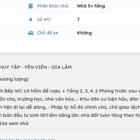
Phân khúc nhà
Nhà 5+ tầng
Số WC
7
Chỗ để xe
Không
À HUY TẬP - YÊN VIÊN - GIA LÂM
thương lượng)
ch Bếp WC có hầm để rượu. + Tầng 2, 3, 4: 2 Phòng trước sau
ần chợ, trường học, nhà văn hóa...- Khu dân cư hiện hữu, dân 
 tiện đi lại dễ dàng, - Pháp lý: Sổ đỏ chính chủ, chờ giao dịch
bán đầu tư sinh lờiTiềm năng lớn: nhà đất luôn tăng theo tì
2266 xem nhà