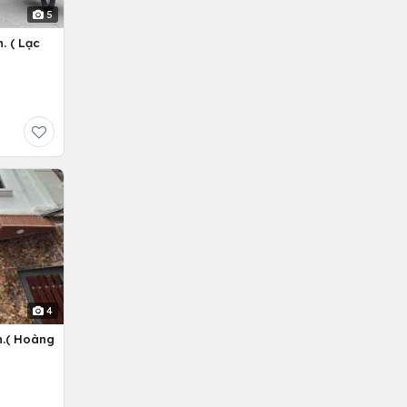
5
. ( Lạc
4
n.( Hoàng