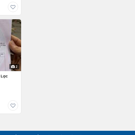
2
 Lạc