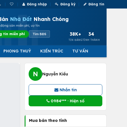
Đăng nhập
Đăng ký
Đăng tin
Bán
Nhà Đất
Nhanh Chóng
động sản miễn phí, uy tín
38K+
34
g tin miễn phí
Tìm BĐS
TIN ĐĂNG
TỈNH THÀNH
PHONG THUỶ
KIẾN TRÚC
TƯ VẤN
N
Nguyễn Kiều
Nhắn tin
0984*** · Hiện số
Mua bán theo tỉnh