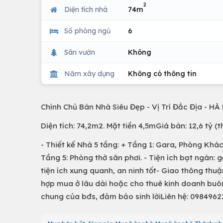
2
Diện tích nhà
74m
Số phòng ngủ
6
Sân vườn
Không
Năm xây dựng
Không có thông tin
Chính Chủ Bán Nhà Siêu Đẹp - Vị Trí Đắc Địa - H
Diện tích: 74,2m2. Mặt tiền 4,5mGiá bán: 12,6 tỷ (
- Thiết kế Nhà 5 tầng: + Tầng 1: Gara, Phòng Khá
Tầng 5: Phòng thờ sân phơi. - Tiện ích bạt ngàn: g
tiện ích xung quanh, an ninh tốt- Giao thông thuận
hợp mua ở lâu dài hoặc cho thuê kinh doanh buôn 
chung của bđs, đảm bảo sinh lờiLiên hệ: 098496