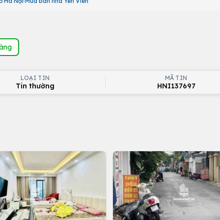
ố Hà Nội
Mua bán nhà Yên Viên
hàng
LOẠI TIN
MÃ TIN
Tin thường
HNI137697