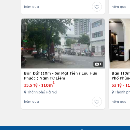
hôm qua
hôm qua
1
Bán Đất 110m - 5m.Mặt Tiền ( Lưu Hữu
Bán 110m 
Phước ) Nam Từ Liêm
Phố Phùn
2
35.5 tỷ
·
110m
33 tỷ
·
1
Thành phố Hà Nội
Thành ph
hôm qua
hôm qua