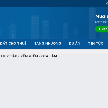
Mua 
Kênh bất 
+ Đăn
 ĐẤT CHO THUÊ
SANG NHƯỢNG
DỰ ÁN
TIN TỨC