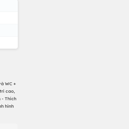
 và WC +
trí cao,
 - Thích
nh hình