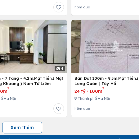
hôm qua
4
- 7 Tầng - 4.2m.Mặt Tiền.( Mặt
Bán Đất 100m - 9.5m.Mặt Tiền.(
g Khoang ) Nam Từ Liêm
Long Quân ) Tây Hồ
2
2
10m
24 tỷ
·
100m
ố Hà Nội
Thành phố Hà Nội
hôm qua
Xem thêm