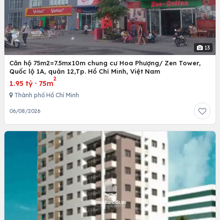
13
Căn hộ 75m2=7.5mx10m chung cư Hoa Phượng/ Zen Tower,
Quốc lộ 1A, quân 12,Tp. Hồ Chí Minh, Việt Nam
2
1.95 tỷ
·
75m
Thành phố Hồ Chí Minh
06/08/2026