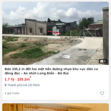
5
Bán 235,2 m đất hai mặt tiền đường nhựa khu vực dân cư
đông đúc - An nhứt-Long Điền - Bà Rịa
2
1.7 tỷ
·
235.2m
Thành phố Hồ Chí Minh
2 giờ trước