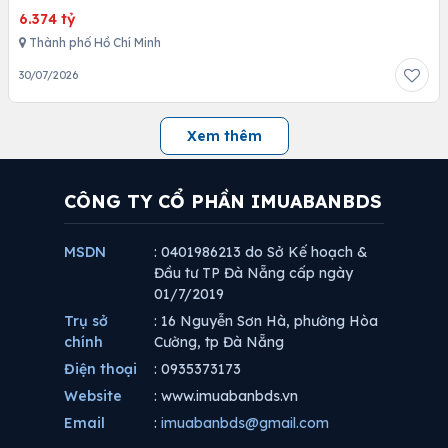
6.374 tỷ
Thành phố Hồ Chí Minh
30/07/2026
Xem thêm
CÔNG TY CỔ PHẦN IMUABANBDS
MSDN
: 0401986213 do Sở Kế hoạch &
Đầu tư TP Đà Nẵng cấp ngày
01/7/2019
Trụ sở
: 16 Nguyễn Sơn Hà, phường Hòa
chính
Cường, tp Đà Nẵng
Điện thoại
: 0935373173
Website
: www.imuabanbds.vn
Email
:
imuabanbds@gmail.com