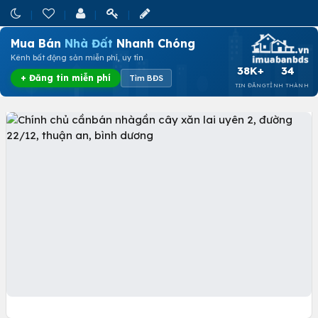
Mua Bán
Nhà Đất
Nhanh Chóng
Kênh bất động sản miễn phí, uy tín
38K+
34
+ Đăng tin miễn phí
Tìm BĐS
TIN ĐĂNG
TỈNH THÀNH