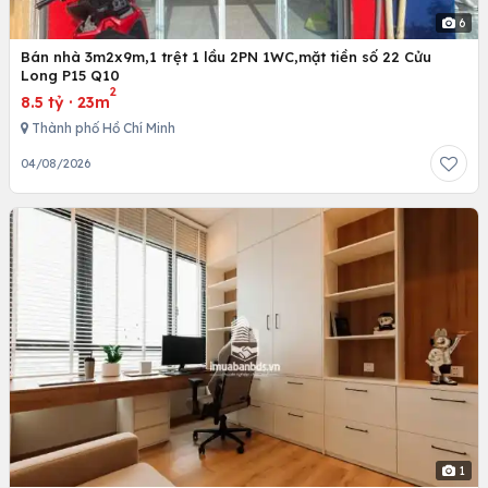
6
Bán nhà 3m2x9m,1 trệt 1 lầu 2PN 1WC,mặt tiền số 22 Cửu
Long P15 Q10
2
8.5 tỷ
·
23m
Thành phố Hồ Chí Minh
04/08/2026
1