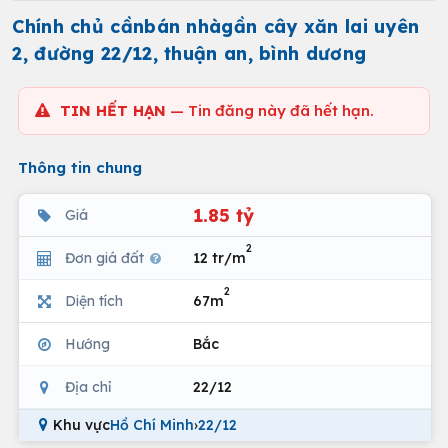
Chính chủ cầnbán nhàgần cây xăn lai uyên
2, đường 22/12, thuận an, bình dương
TIN HẾT HẠN
— Tin đăng này đã hết hạn.
Thông tin chung
1.85 tỷ
Giá
2
Đơn giá đất
12 tr/m
2
Diện tích
67m
Hướng
Bắc
Địa chỉ
22/12
Khu vực
Hồ Chí Minh
›
22/12