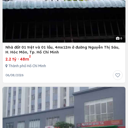
6
Nhà đất 01 trệt và 01 lầu, 4mx12m ở đường Nguyễn Thị Sáu,
H. Hóc Môn, Tp. Hồ Chí Minh
2
2.2 tỷ
·
48m
Thành phố Hồ Chí Minh
06/08/2026