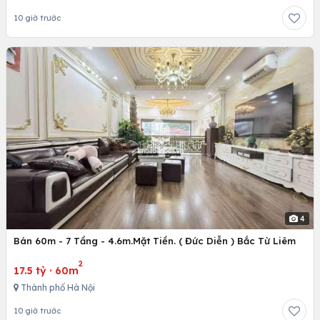
10 giờ trước
4
Bán 60m - 7 Tầng - 4.6m.Mặt Tiền. ( Đức Diễn ) Bắc Từ Liêm
2
17.5 tỷ
·
60m
Thành phố Hà Nội
10 giờ trước