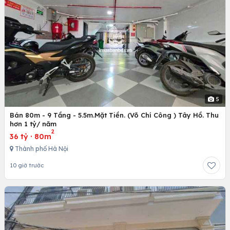
5
Bán 80m - 9 Tầng - 5.5m.Mặt Tiền. (Võ Chí Công ) Tây Hồ. Thu
hơn 1 tỷ/ năm
2
36 tỷ
·
80m
Thành phố Hà Nội
10 giờ trước