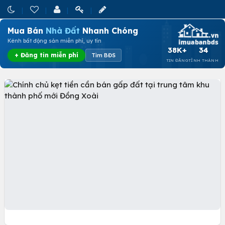
Mua Bán
Nhà Đất
Nhanh Chóng
Kênh bất động sản miễn phí, uy tín
38K+
34
+ Đăng tin miễn phí
Tìm BĐS
TIN ĐĂNG
TỈNH THÀNH