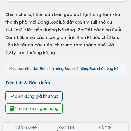
Chính chủ kẹt tiền cần bán gấp đất tại trung tâm khu
thành phố mới Đồng XoàiLô đất 6x24m full thổ cư
144,1m2. Mặt tiền đường N3 rộng 13mĐất cách hồ Suối
Cam 1,5km và cách công an tỉnh Bình Phước chỉ 2km,
liền kề tất cả các tiện ích trung tâm thành phố.Giá
2,8tỷ còn thương lượng.
Mua ban nha dat
Bán nhà riêng
Bán nhà riêng
Bán nhà riêng N3
Tiện ích & Đặc điểm
Biến động giá khu vực
Tính lãi vay ngân hàng
NGÀY ĐĂNG
LOẠI TIN
MÃ TIN