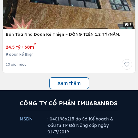
5
Bán Tòa Nhà Doãn Kế Thiện – DÒNG TIỀN 1,2 TỶ/NĂM.
2
24.5 tỷ
·
68m
doãn kế thiện
10 giờ trước
Xem thêm
CÔNG TY CỔ PHẦN IMUABANBDS
MSDN
: 0401986213 do Sở Kế hoạch &
Đầu tư TP Đà Nẵng cấp ngày
01/7/2019