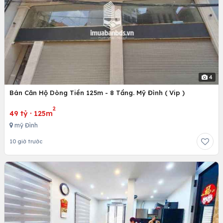
4
Bán Căn Hộ Dòng Tiền 125m - 8 Tầng. Mỹ Đình ( Vip )
2
49 tỷ
·
125m
mỹ Đình
10 giờ trước