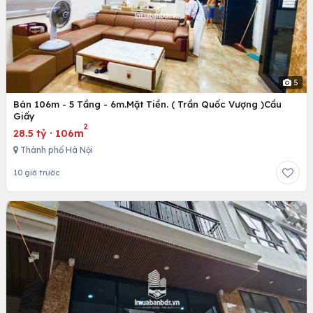
5
Bán 106m - 5 Tầng - 6m.Mặt Tiền. ( Trần Quốc Vượng )Cầu
Giấy
2
28.5 tỷ
·
106m
Thành phố Hà Nội
10 giờ trước