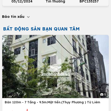
03/12/2024
Tin thường
BPC135237
Báo tin xấu
BẤT ĐỘNG SẢN BẠN QUAN TÂM
5
Bán 120m - 7 Tầng - 9.5m.Mặt tiền.(Thụy Phương ) Từ Liêm
2