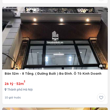
4
Bán 52m - 8 Tầng. ( Đường Bưởi ) Ba Đình. Ô Tô Kinh Doanh
2
26 tỷ
·
52m
Thành phố Hà Nội
10 giờ trước