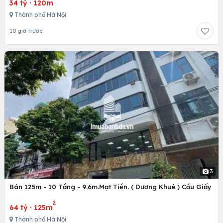
34 tỷ
·
120m
Thành phố Hà Nội
10 giờ trước
3
Bán 125m - 10 Tầng - 9.6m.Mạt Tiền. ( Dương Khuê ) Cầu Giấy
2
64 tỷ
·
125m
Thành phố Hà Nội