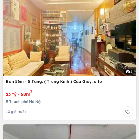
1
Bán 56m - 5 Tầng. ( Trung Kính ) Cầu Giấy. ô tô
2
23 tỷ
·
68m
Thành phố Hà Nội
10 giờ trước