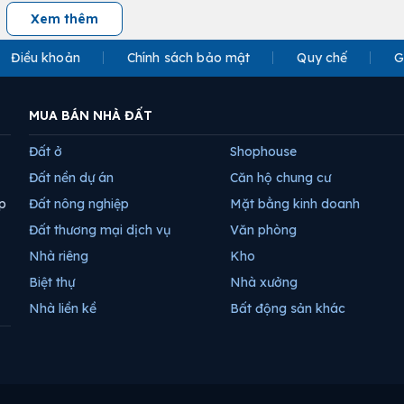
Xem thêm
Điều khoản
Chính sách bảo mật
Quy chế
G
MUA BÁN NHÀ ĐẤT
Đất ở
Shophouse
Đất nền dự án
Căn hộ chung cư
p
Đất nông nghiệp
Mặt bằng kinh doanh
Đất thương mại dịch vụ
Văn phòng
Nhà riêng
Kho
Biệt thự
Nhà xưởng
Nhà liền kề
Bất động sản khác