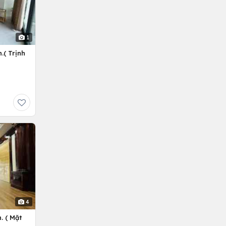
1
.( Trịnh
4
. ( Mặt