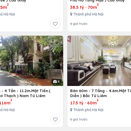
uê ) Cầu Giấy
Phố Hồ Tùng Mậu ) Cầu Giấy
2
2
25m
38.5 tỷ
·
70m
ố Hà Nội
Thành phố Hà Nội
6 giờ trước
4
- 4 Tần - 11.2m.Mặt Tiền.(
Bán 60m - 7 Tầng - 4.6m.Mặt Ti
ơ Thạch ) Nam Từ Liêm
Diễn ) Bắc Từ Liêm
2
2
116m
17.5 tỷ
·
60m
ố Hà Nội
Thành phố Hà Nội
6 giờ trước