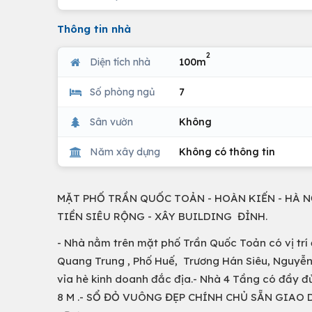
Thông tin nhà
2
Diện tích nhà
100m
Số phòng ngủ
7
Sân vườn
Không
Năm xây dựng
Không có thông tin
MẶT PHỐ TRẦN QUỐC TOẢN - HOÀN KIẾN - HÀ NỘ
TIỀN SIÊU RỘNG - XÂY BUILDING ĐỈNH.
- Nhà nằm trên mặt phố Trần Quốc Toản có vị trí 
Quang Trung , Phố Huế, Trương Hán Siêu, Nguyễn D
vỉa hè kinh doanh đắc địa.- Nhà 4 Tầng có đầy đ
8 M .- SỔ ĐỎ VUÔNG ĐẸP CHÍNH CHỦ SẴN GIAO DỊCH