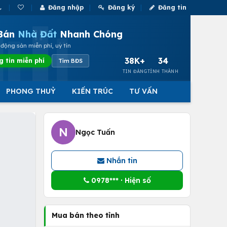
Đăng nhập
Đăng ký
Đăng tin
Bán
Nhà Đất
Nhanh Chóng
động sản miễn phí, uy tín
38K+
34
g tin miễn phí
Tìm BĐS
TIN ĐĂNG
TỈNH THÀNH
PHONG THUỶ
KIẾN TRÚC
TƯ VẤN
N
Ngọc Tuấn
Nhắn tin
0978*** · Hiện số
Mua bán theo tỉnh