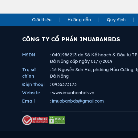
Giới thiệu
Hướng dẫn
Quy định
CÔNG TY CỔ PHẦN IMUABANBDS
MSDN
: 0401986213 do Sở Kế hoạch & Đầu tư TP
Đà Nẵng cấp ngày 01/7/2019
Trụ sở
: 16 Nguyễn Sơn Hà, phường Hòa Cường, t
chính
Đà Nẵng
Điện thoại
: 0935373173
Website
: www.imuabanbds.vn
Email
:
imuabanbds@gmail.com