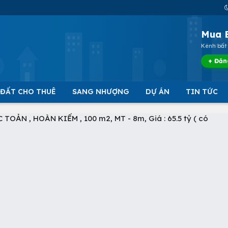
Mua 
Kênh bất 
+ Đăn
 ĐẤT CHO THUÊ
SANG NHƯỢNG
DỰ ÁN
TIN TỨC