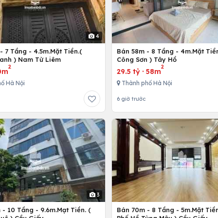
4
 7 Tầng - 4.5m.Mặt Tiền.(
Bán 58m - 8 Tầng - 4m.Mặt Tiền
anh ) Nam Từ Liêm
Công Sơn ) Tây Hồ
2
2
0m
29.5 tỷ
·
58m
ố Hà Nội
Thành phố Hà Nội
6 giờ trước
3
- 10 Tầng - 9.6m.Mạt Tiền. (
Bán 70m - 8 Tầng - 5m.Mặt Tiền