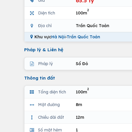
65.5 tỷ
Giá
2
Diện tích
100m
Địa chỉ
Trần Quốc Toản
Khu vực
Hà Nội
›
Trần Quốc Toản
Pháp lý & Liên hệ
Pháp lý
Sổ Đỏ
Thông tin đất
2
Tổng diện tích
100m
Mặt đường
8m
Chiều dài đất
12m
Số mặt hẻm
1