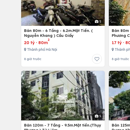
5
Bán 80m - 6 Tầng - 6.2m.Mặt Tiền. (
Bán 80m -
Nguyễn Khang ) Cầu Giấy
Phương C
2
20 tỷ
·
80m
17 tỷ
·
8
Thành phố Hà Nội
Thành ph
6 giờ trước
6 giờ trước
5
Bán 120m - 7 Tầng - 9.5m.Mặt tiền.(Thụy
Bán 125m 