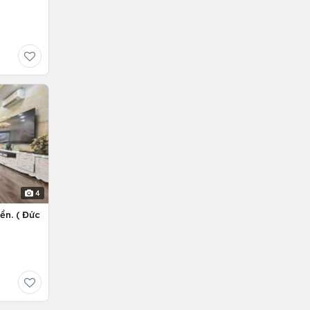
4
ền. ( Đức