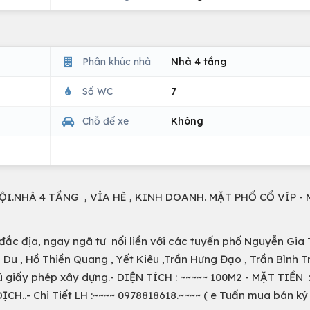
Phân khúc nhà
Nhà 4 tầng
Số WC
7
Chỗ để xe
Không
I.NHÀ 4 TẦNG , VỈA HÈ , KINH DOANH. MẶT PHỐ CỔ VÍP -
đắc địa, ngay ngã tư nối liền với các tuyến phố Nguyễn Gia 
u , Hồ Thiền Quang , Yết Kiêu ,Trần Hưng Đạo , Trần Bình Trọ
ủ giấy phép xây dựng.- DIỆN TÍCH : ~~~~~ 100M2 - MẶT TIỀN 
..- Chi Tiết LH :~~~~ 0978818618.~~~~ ( e Tuấn mua bán ký