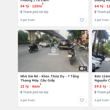
Phương ) Từ Liêm
Dương Kh
2
34 tỷ
·
120m
64 tỷ
·
1
Thành phố Hà Nội
Thành ph
6 giờ trước
6 giờ trước
4
Nhà Siê Rẻ - Khúc Thừa Dụ - 7 Tầng
Bán 116m 
Thang Máy. Cầu Giấy
Nguyễn C
2
13 tỷ
·
46m
39.5 tỷ
·
Thành phố Hà Nội
Thành ph
6 giờ trước
6 giờ trước