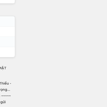
 MẶT
Thiều -
ng....
: ~~~~~
 gửi