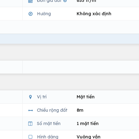
Đơn giá đất
635 tr/m
Hướng
Không xác định
Vị trí
Mặt tiền
Chiều rộng đất
8m
Số mặt tiền
1 mặt tiền
Hình dáng
Vuông vắn