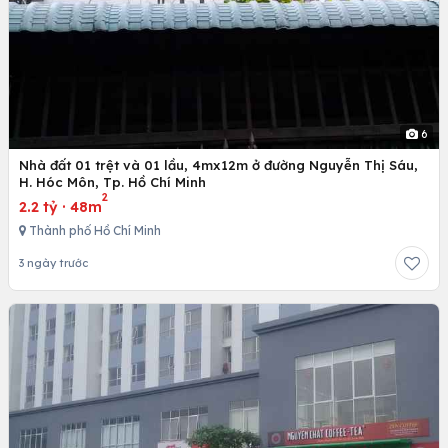
6
Nhà đất 01 trệt và 01 lầu, 4mx12m ở đường Nguyễn Thị Sáu,
H. Hóc Môn, Tp. Hồ Chí Minh
2
2.2 tỷ
·
48m
Thành phố Hồ Chí Minh
3 ngày trước