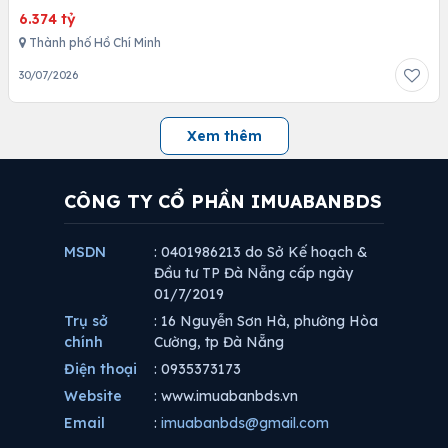
6.374 tỷ
Thành phố Hồ Chí Minh
30/07/2026
Xem thêm
CÔNG TY CỔ PHẦN IMUABANBDS
MSDN
: 0401986213 do Sở Kế hoạch &
Đầu tư TP Đà Nẵng cấp ngày
01/7/2019
Trụ sở
: 16 Nguyễn Sơn Hà, phường Hòa
chính
Cường, tp Đà Nẵng
Điện thoại
: 0935373173
Website
: www.imuabanbds.vn
Email
:
imuabanbds@gmail.com