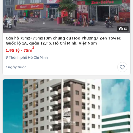
13
Căn hộ 75m2=7.5mx10m chung cư Hoa Phượng/ Zen Tower,
Quốc lộ 1A, quân 12,Tp. Hồ Chí Minh, Việt Nam
2
1.95 tỷ
·
75m
Thành phố Hồ Chí Minh
3 ngày trước