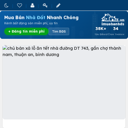
Mua Bán
Nhà Đất
Nhanh Chóng
Kênh bất động sản miễn phí, uy tín
38K+
34
+ Đăng tin miễn phí
Tìm BĐS
TIN ĐĂNG
TỈNH THÀNH