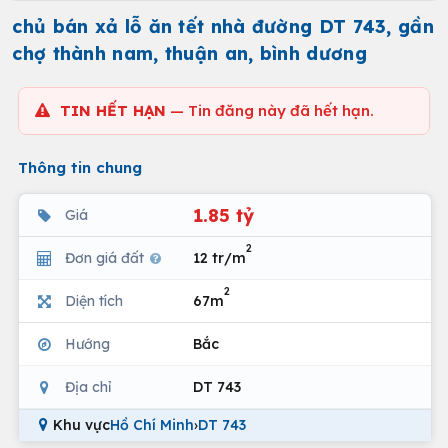
chủ bán xả lỗ ăn tết nhà đường DT 743, gần
chợ thành nam, thuận an, bình dương
TIN HẾT HẠN
— Tin đăng này đã hết hạn.
Thông tin chung
1.85 tỷ
Giá
2
Đơn giá đất
12 tr/m
2
Diện tích
67m
Hướng
Bắc
Địa chỉ
DT 743
Khu vực
Hồ Chí Minh
›
DT 743