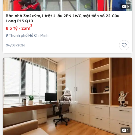
6
Bán nhà 3m2x9m,1 trệt 1 lầu 2PN 1WC,mặt tiền số 22 Cửu
Long P15 Q10
2
8.5 tỷ
·
23m
Thành phố Hồ Chí Minh
04/08/2026
1