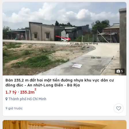
5
Bán 235,2 m đất hai mặt tiền đường nhựa khu vực dân cư
đông đúc - An nhứt-Long Điền - Bà Rịa
2
1.7 tỷ
·
235.2m
Thành phố Hồ Chí Minh
9 giờ trước