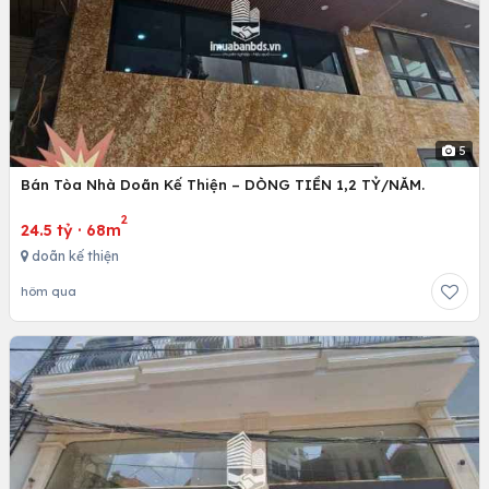
5
Bán Tòa Nhà Doãn Kế Thiện – DÒNG TIỀN 1,2 TỶ/NĂM.
2
24.5 tỷ
·
68m
doãn kế thiện
hôm qua