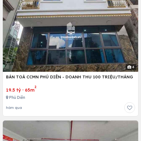
4
BÁN TOÀ CCMN PHÚ DIỄN - DOANH THU 100 TRIỆU/THÁNG
2
19.5 tỷ
·
65m
Phú Diễn
hôm qua