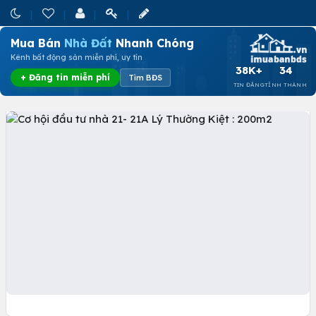
Mua Bán
Nhà Đất
Nhanh Chóng
Kênh bất động sản miễn phí, uy tín
38K+
34
+ Đăng tin miễn phí
Tìm BĐS
TIN ĐĂNG
TỈNH THÀNH