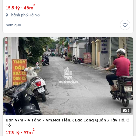
2
15.5 tỷ
·
48m
Thành phố Hà Nội
hôm qua
5
Bán 97m - 4 Tầng - 9m.Mặt Tiền. ( Lạc Long Quân ) Tây Hồ. Ô
Tô
2
17.3 tỷ
·
97m