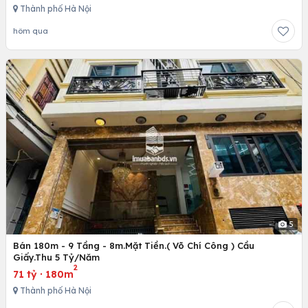
Thành phố Hà Nội
hôm qua
5
Bán 180m - 9 Tầng - 8m.Mặt Tiền.( Võ Chí Công ) Cầu
Giấy.Thu 5 Tỷ/Năm
2
71 tỷ
·
180m
Thành phố Hà Nội