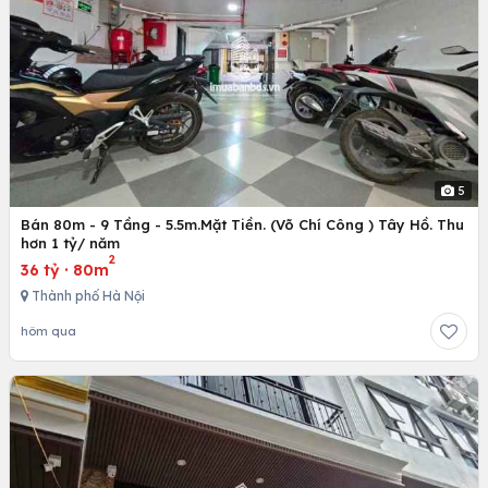
5
Bán 80m - 9 Tầng - 5.5m.Mặt Tiền. (Võ Chí Công ) Tây Hồ. Thu
hơn 1 tỷ/ năm
2
36 tỷ
·
80m
Thành phố Hà Nội
hôm qua