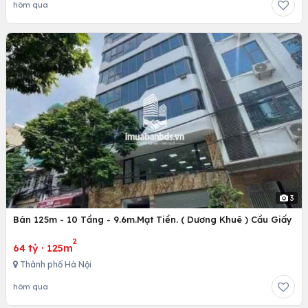
hôm qua
3
Bán 125m - 10 Tầng - 9.6m.Mạt Tiền. ( Dương Khuê ) Cầu Giấy
2
64 tỷ
·
125m
Thành phố Hà Nội
hôm qua