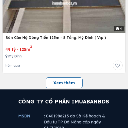
4
Bán Căn Hộ Dòng Tiền 125m - 8 Tầng. Mỹ Đình ( Vip )
2
49 tỷ
·
125m
mỹ Đình
hôm qua
Xem thêm
CÔNG TY CỔ PHẦN IMUABANBDS
MSDN
: 0401986213 do Sở Kế hoạch &
Đầu tư TP Đà Nẵng cấp ngày
01/7/2019