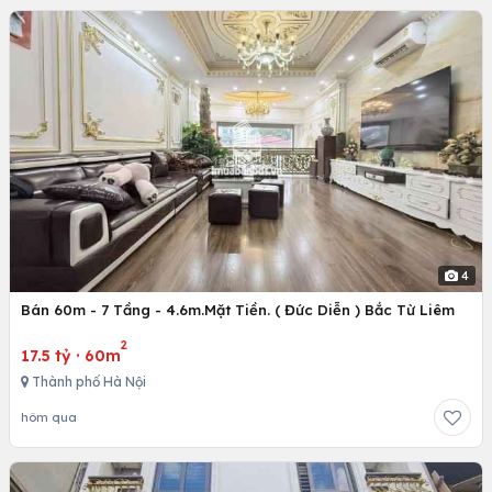
4
Bán 60m - 7 Tầng - 4.6m.Mặt Tiền. ( Đức Diễn ) Bắc Từ Liêm
2
17.5 tỷ
·
60m
Thành phố Hà Nội
hôm qua