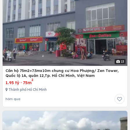
13
Căn hộ 75m2=7.5mx10m chung cư Hoa Phượng/ Zen Tower,
Quốc lộ 1A, quân 12,Tp. Hồ Chí Minh, Việt Nam
2
1.95 tỷ
·
75m
Thành phố Hồ Chí Minh
hôm qua