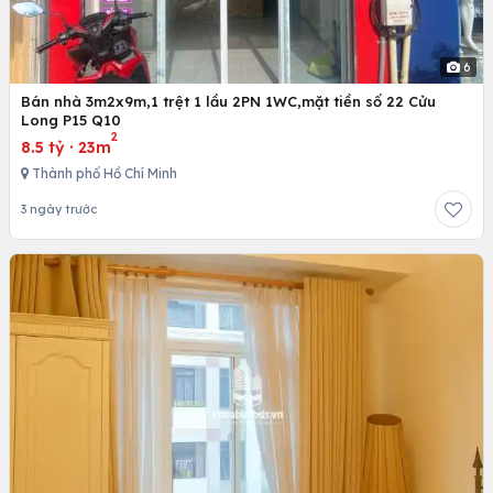
6
Bán nhà 3m2x9m,1 trệt 1 lầu 2PN 1WC,mặt tiền số 22 Cửu
Long P15 Q10
2
8.5 tỷ
·
23m
Thành phố Hồ Chí Minh
3 ngày trước