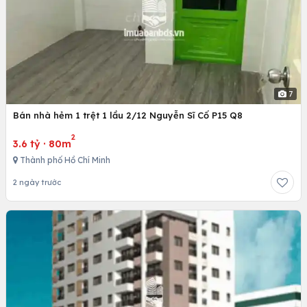
7
Bán nhà hẻm 1 trệt 1 lầu 2/12 Nguyễn Sĩ Cố P15 Q8
2
3.6 tỷ
·
80m
Thành phố Hồ Chí Minh
2 ngày trước