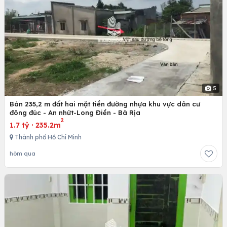
5
Bán 235,2 m đất hai mặt tiền đường nhựa khu vực dân cư
đông đúc - An nhứt-Long Điền - Bà Rịa
2
1.7 tỷ
·
235.2m
Thành phố Hồ Chí Minh
hôm qua