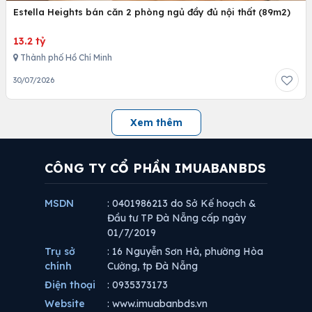
Estella Heights bán căn 2 phòng ngủ đầy đủ nội thất (89m2)
13.2 tỷ
Thành phố Hồ Chí Minh
30/07/2026
Xem thêm
CÔNG TY CỔ PHẦN IMUABANBDS
MSDN
: 0401986213 do Sở Kế hoạch &
Đầu tư TP Đà Nẵng cấp ngày
01/7/2019
Trụ sở
: 16 Nguyễn Sơn Hà, phường Hòa
chính
Cường, tp Đà Nẵng
Điện thoại
: 0935373173
Website
: www.imuabanbds.vn