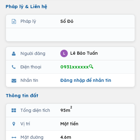
Pháp lý & Liên hệ
Pháp lý
Sổ Đỏ
Lê Bảo Tuấn
Người đăng
L
0931xxxxxx🔍
Điện thoại
Nhắn tin
Đăng nhập để nhắn tin
Thông tin đất
2
Tổng diện tích
95m
Vị trí
Mặt tiền
Mặt đường
4.6m