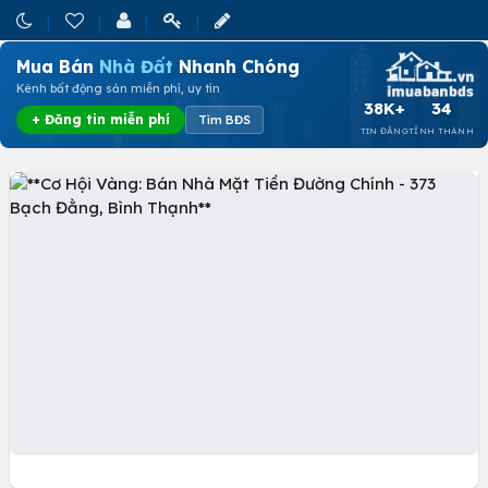
Mua Bán
Nhà Đất
Nhanh Chóng
Kênh bất động sản miễn phí, uy tín
38K+
34
+ Đăng tin miễn phí
Tìm BĐS
TIN ĐĂNG
TỈNH THÀNH