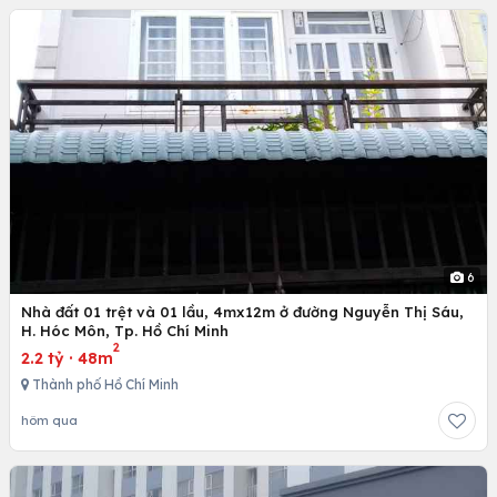
6
Nhà đất 01 trệt và 01 lầu, 4mx12m ở đường Nguyễn Thị Sáu,
H. Hóc Môn, Tp. Hồ Chí Minh
2
2.2 tỷ
·
48m
Thành phố Hồ Chí Minh
hôm qua