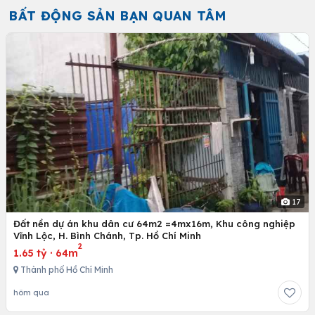
BẤT ĐỘNG SẢN BẠN QUAN TÂM
17
Đất nền dự án khu dân cư 64m2 =4mx16m, Khu công nghiệp
Vĩnh Lộc, H. Bình Chánh, Tp. Hồ Chí Minh
2
1.65 tỷ
·
64m
Thành phố Hồ Chí Minh
hôm qua