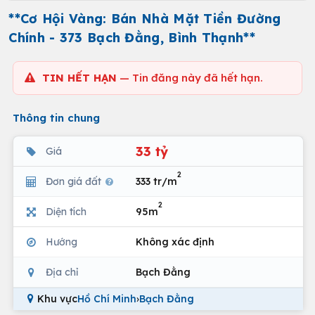
**Cơ Hội Vàng: Bán Nhà Mặt Tiền Đường
Chính - 373 Bạch Đằng, Bình Thạnh**
TIN HẾT HẠN
— Tin đăng này đã hết hạn.
Thông tin chung
33 tỷ
Giá
2
Đơn giá đất
333 tr/m
2
Diện tích
95m
Hướng
Không xác định
Địa chỉ
Bạch Đằng
Khu vực
Hồ Chí Minh
›
Bạch Đằng