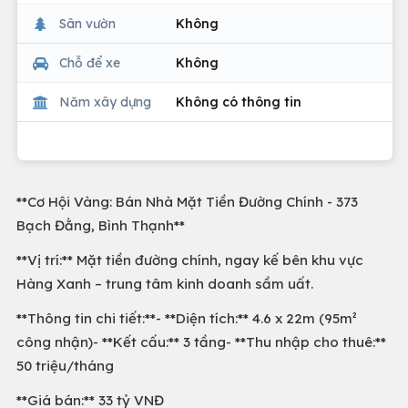
Sân vườn
Không
Chỗ để xe
Không
Năm xây dựng
Không có thông tin
**Cơ Hội Vàng: Bán Nhà Mặt Tiền Đường Chính - 373
Bạch Đằng, Bình Thạnh**
**Vị trí:** Mặt tiền đường chính, ngay kế bên khu vực
Hàng Xanh – trung tâm kinh doanh sầm uất.
**Thông tin chi tiết:**- **Diện tích:** 4.6 x 22m (95m²
công nhận)- **Kết cấu:** 3 tầng- **Thu nhập cho thuê:**
50 triệu/tháng
**Giá bán:** 33 tỷ VNĐ