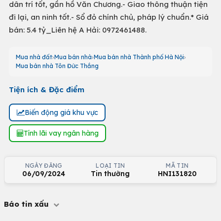
dân trí tốt, gần hồ Văn Chương.- Giao thông thuận tiện
đi lại, an ninh tốt.- Sổ đỏ chính chủ, pháp lý chuẩn.* Giá
bán: 5.4 tỷ_Liên hệ A Hải: 0972461488.
Mua nhà đất
Mua bán nhà
Mua bán nhà Thành phố Hà Nội
Mua bán nhà Tôn Đức Thắng
Tiện ích & Đặc điểm
Biến động giá khu vực
Tính lãi vay ngân hàng
NGÀY ĐĂNG
LOẠI TIN
MÃ TIN
06/09/2024
Tin thường
HNI131820
Báo tin xấu