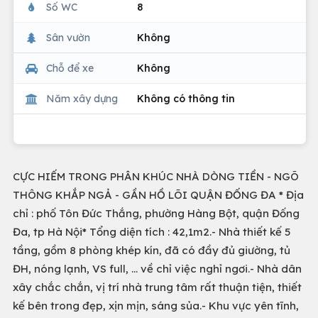
Số WC
8
Sân vườn
Không
Chỗ để xe
Không
Năm xây dựng
Không có thông tin
CỰC HIẾM TRONG PHÂN KHÚC NHÀ DÒNG TIỀN - NGÕ
THÔNG KHẮP NGẢ - GẦN HỒ LÕI QUẬN ĐỐNG ĐA * Địa
chỉ : phố Tôn Đức Thắng, phường Hàng Bột, quận Đống
Đa, tp Hà Nội* Tổng diện tích : 42,1m2.- Nhà thiết kế 5
tầng, gồm 8 phòng khép kín, đã có đầy đủ giường, tủ
ĐH, nóng lạnh, VS full, … về chỉ việc nghỉ ngơi.- Nhà dân
xây chắc chắn, vị trí nhà trung tâm rất thuận tiện, thiết
kế bên trong đẹp, xịn mịn, sáng sủa.- Khu vực yên tĩnh,