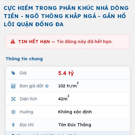
CỰC HIẾM TRONG PHÂN KHÚC NHÀ DÒNG
TIỀN - NGÕ THÔNG KHẮP NGẢ - GẦN HỒ
LÕI QUẬN ĐỐNG ĐA
TIN HẾT HẠN
— Tin đăng này đã hết hạn.
Thông tin chung
5.4 tỷ
Giá
2
Đơn giá đất
102 tr/m
2
Diện tích
42m
Hướng
Không xác định
Địa chỉ
Tôn Đức Thắng