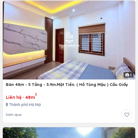
3
Bán 48m - 5 Tầng - 3.9m.Mặt Tiền. ( Hồ Tùng Mậu ) Cầu Giấy
2
Liên hệ
·
48m
Thành phố Hà Nội
hôm qua