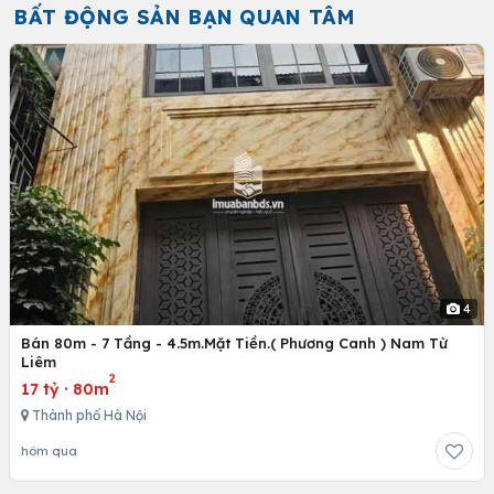
BẤT ĐỘNG SẢN BẠN QUAN TÂM
4
Bán 80m - 7 Tầng - 4.5m.Mặt Tiền.( Phương Canh ) Nam Từ
Liêm
2
17 tỷ
·
80m
Thành phố Hà Nội
hôm qua