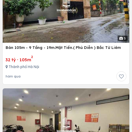
5
Bán 105m - 9 Tầng - 19m.Mặt Tiền.( Phú Diễn ) Bắc Từ Liêm
2
32 tỷ
·
105m
Thành phố Hà Nội
hôm qua