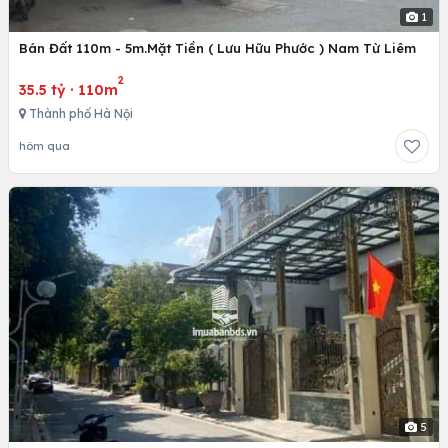
1
Bán Đất 110m - 5m.Mặt Tiền ( Lưu Hữu Phước ) Nam Từ Liêm
2
35.5 tỷ
·
110m
Thành phố Hà Nội
hôm qua
5