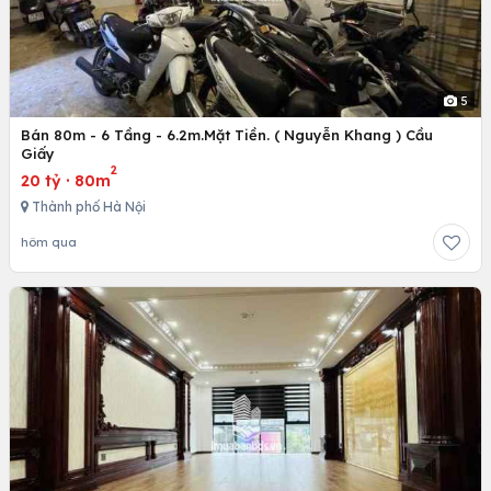
5
Bán 80m - 6 Tầng - 6.2m.Mặt Tiền. ( Nguyễn Khang ) Cầu
Giấy
2
20 tỷ
·
80m
Thành phố Hà Nội
hôm qua