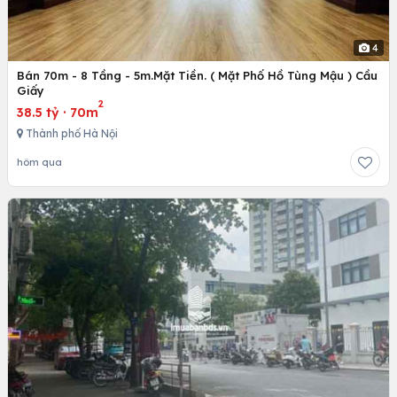
4
Bán 70m - 8 Tầng - 5m.Mặt Tiền. ( Mặt Phố Hồ Tùng Mậu ) Cầu
Giấy
2
38.5 tỷ
·
70m
Thành phố Hà Nội
hôm qua