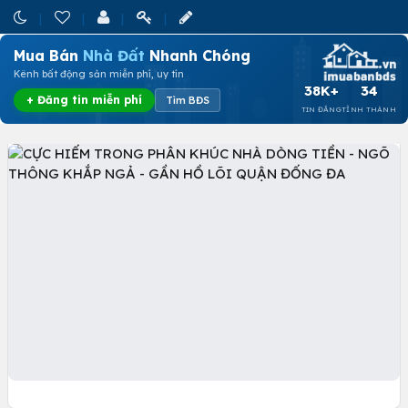
Mua Bán
Nhà Đất
Nhanh Chóng
Kênh bất động sản miễn phí, uy tín
38K+
34
+ Đăng tin miễn phí
Tìm BĐS
TIN ĐĂNG
TỈNH THÀNH