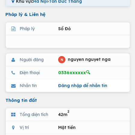
Khu vực
Hà Nội
›
Tôn Đức Thắng
Pháp lý & Liên hệ
Pháp lý
Sổ Đỏ
nguyen nguyet nga
Người đăng
N
0336xxxxxx🔍
Điện thoại
Nhắn tin
Đăng nhập để nhắn tin
Thông tin đất
2
Tổng diện tích
42m
Vị trí
Mặt tiền