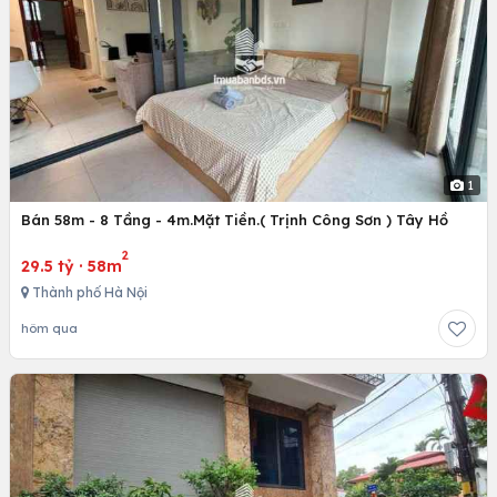
1
Bán 58m - 8 Tầng - 4m.Mặt Tiền.( Trịnh Công Sơn ) Tây Hồ
2
29.5 tỷ
·
58m
Thành phố Hà Nội
hôm qua