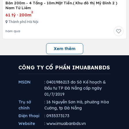
Bán 200m - 4 Tầng - 10m.Mặt Tiền.( Khu đô thị Mỹ Đình 2 )
Nam Từ Liêm
2
61 tỷ
·
200m
Thành phố Hà Nội
hôm qua
Xem thêm
CÔNG TY CỔ PHẦN IMUABANBDS
MSDN
: 0401986213 do Sở Kế hoạch &
Đầu tư TP Đà Nẵng cấp ngày
01/7/2019
Trụ sở
: 16 Nguyễn Sơn Hà, phường Hòa
chính
Cường, tp Đà Nẵng
Điện thoại
: 0935373173
Website
: www.imuabanbds.vn