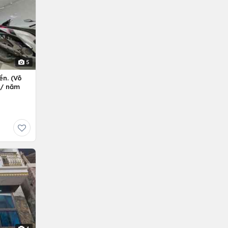
5
ền. (Võ
ỷ/ năm