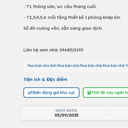
- T1: thông sàn, wc cầu thang cuối
- T2,3;4,5,6: mỗi tầng thiết kế 1 phòng khép kín
Sổ đỏ vuông vắn, sẵn sàng giao dịch.
Liên hệ xem nhà: 0968515195
Mua ban nha dat
Mua bán nhà
Mua bán nhà
Mua bán nhà Y
Tiện ích & Đặc điểm
Biến động giá khu vực
Tính lãi vay ngân 
NGÀY ĐĂNG
05/09/2025