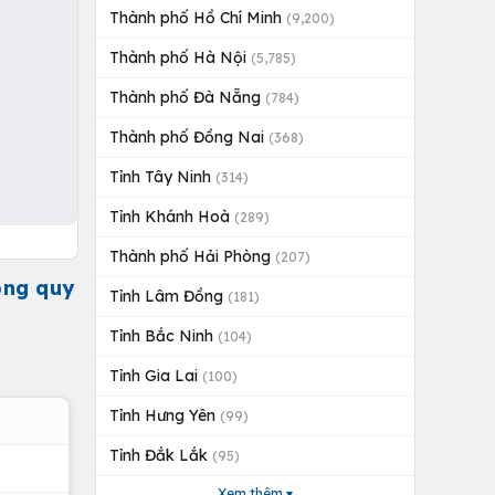
Thành phố Hồ Chí Minh
(9,200)
Thành phố Hà Nội
(5,785)
Thành phố Đà Nẵng
(784)
Thành phố Đồng Nai
(368)
Tỉnh Tây Ninh
(314)
Tỉnh Khánh Hoà
(289)
Thành phố Hải Phòng
(207)
ông quy
Tỉnh Lâm Đồng
(181)
Tỉnh Bắc Ninh
(104)
Tỉnh Gia Lai
(100)
Tỉnh Hưng Yên
(99)
Tỉnh Đắk Lắk
(95)
Xem thêm ▾