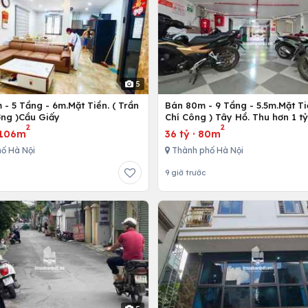
5
- 5 Tầng - 6m.Mặt Tiền. ( Trần
Bán 80m - 9 Tầng - 5.5m.Mặt Ti
ng )Cầu Giấy
Chí Công ) Tây Hồ. Thu hơn 1 t
2
2
106m
36 tỷ
·
80m
ố Hà Nội
Thành phố Hà Nội
9 giờ trước