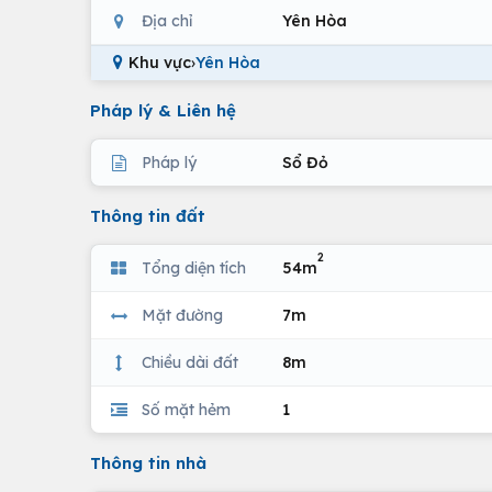
Địa chỉ
Yên Hòa
Khu vực
›
Yên Hòa
Pháp lý & Liên hệ
Pháp lý
Sổ Đỏ
Thông tin đất
2
Tổng diện tích
54m
Mặt đường
7m
Chiều dài đất
8m
Số mặt hẻm
1
Thông tin nhà