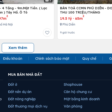
5
 4 Tầng - 9m.Mặt Tiền. ( Lạc
BÁN TOÀ CCMN PHÚ DIỄN - D
n ) Tây Hồ. Ô Tô
THU 100 TRIỆU/THÁNG
2
2
97m
19.5 tỷ
·
65m
ố Hà Nội
Phú Diễn
9 giờ trước
Xem thêm
Điều khoản
Chính sách bảo mật
Quy chế
G
MUA BÁN NHÀ ĐẤT
Đất ở
Shophouse
Đất nền dự án
Căn hộ chung cư
p
Đất nông nghiệp
Mặt bằng kinh doanh
Đất thương mại dịch vụ
Văn phòng