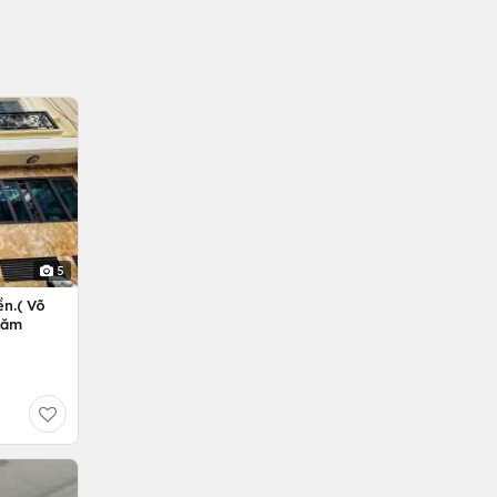
5
n.( Võ
Năm