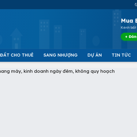
Mua 
Kênh bất 
+ Đăn
 ĐẤT CHO THUÊ
SANG NHƯỢNG
DỰ ÁN
TIN TỨC