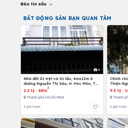
Báo tin xấu
BẤT ĐỘNG SẢN BẠN QUAN TÂM
6
Nhà đất 01 trệt và 01 lầu, 4mx12m ở
Chính ch
đường Nguyễn Thị Sáu, H. Hóc Môn, Tp.
Thiện Ng
2
Hồ Chí Minh
2.2 tỷ
·
48m
9.5 tỷ
·
1
Thành phố Hồ Chí Minh
Thành p
2 giờ trước
2 giờ trước