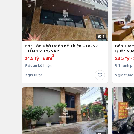
5
Bán Tòa Nhà Doãn Kế Thiện – DÒNG
Bán 106m 
TIỀN 1,2 TỶ/NĂM.
Quốc Vượ
2
24.5 tỷ
·
68m
28.5 tỷ
·
doãn kế thiện
Thành ph
9 giờ trước
9 giờ trước