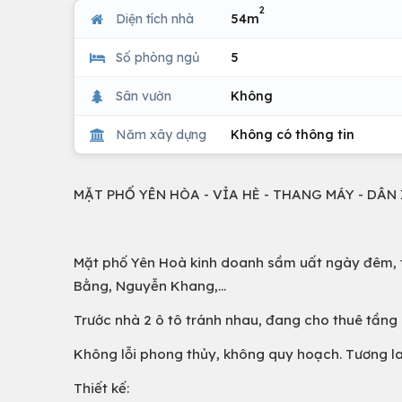
2
Diện tích nhà
54m
Số phòng ngủ
5
Sân vườn
Không
Năm xây dựng
Không có thông tin
MẶT PHỐ YÊN HÒA - VỈA HÈ - THANG MÁY - DÂ
Mặt phố Yên Hoà kinh doanh sầm uất ngày đêm, t
Bằng, Nguyễn Khang,…
Trước nhà 2 ô tô tránh nhau, đang cho thuê tầng 1
Không lỗi phong thủy, không quy hoạch. Tương la
Thiết kế: