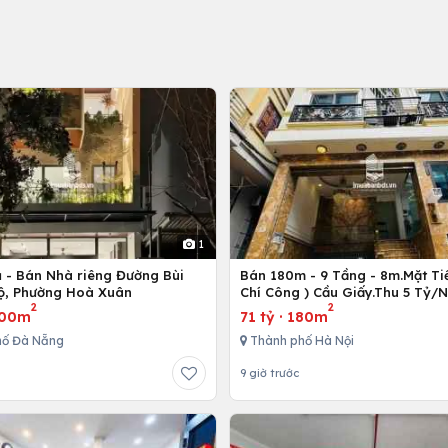
1
ủ - Bán Nhà riêng Đường Bùi
Bán 180m - 9 Tầng - 8m.Mặt Tiề
ộ, Phường Hoà Xuân
Chí Công ) Cầu Giấy.Thu 5 Tỷ/
2
2
00m
71 tỷ
·
180m
hố Đà Nẵng
Thành phố Hà Nội
9 giờ trước