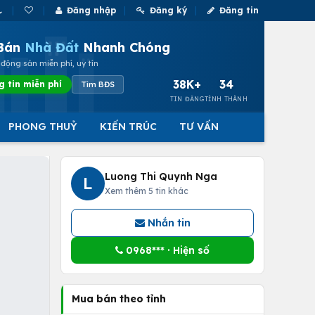
Đăng nhập
Đăng ký
Đăng tin
Bán
Nhà Đất
Nhanh Chóng
động sản miễn phí, uy tín
38K+
34
g tin miễn phí
Tìm BĐS
TIN ĐĂNG
TỈNH THÀNH
PHONG THUỶ
KIẾN TRÚC
TƯ VẤN
Luong Thi Quynh Nga
L
Xem thêm 5 tin khác
Nhắn tin
0968*** · Hiện số
Mua bán theo tỉnh