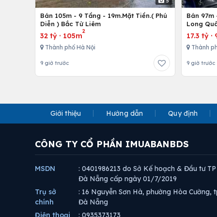
5
Bán 105m - 9 Tầng - 19m.Mặt Tiền.( Phú
Bán 97m -
Diễn ) Bắc Từ Liêm
Long Quâ
2
32 tỷ
·
105m
17.3 tỷ
·
Thành phố Hà Nội
Thành ph
9 giờ trước
9 giờ trước
Giới thiệu
Hướng dẫn
Quy định
CÔNG TY CỔ PHẦN IMUABANBDS
MSDN
: 0401986213 do Sở Kế hoạch & Đầu tư TP
Đà Nẵng cấp ngày 01/7/2019
Trụ sở
: 16 Nguyễn Sơn Hà, phường Hòa Cường, t
chính
Đà Nẵng
Điện thoại
: 0935373173