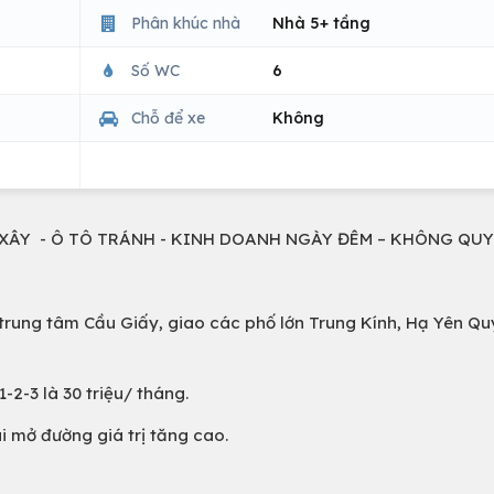
Phân khúc nhà
Nhà 5+ tầng
Số WC
6
Chỗ để xe
Không
N XÂY - Ô TÔ TRÁNH - KINH DOANH NGÀY ĐÊM – KHÔNG QU
rung tâm Cầu Giấy, giao các phố lớn Trung Kính, Hạ Yên Qu
-2-3 là 30 triệu/ tháng.
i mở đường giá trị tăng cao.