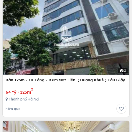
3
Bán 125m - 10 Tầng - 9.6m.Mạt Tiền. ( Dương Khuê ) Cầu Giấy
2
64 tỷ
·
125m
Thành phố Hà Nội
hôm qua