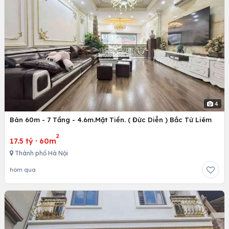
4
Bán 60m - 7 Tầng - 4.6m.Mặt Tiền. ( Đức Diễn ) Bắc Từ Liêm
2
17.5 tỷ
·
60m
Thành phố Hà Nội
hôm qua