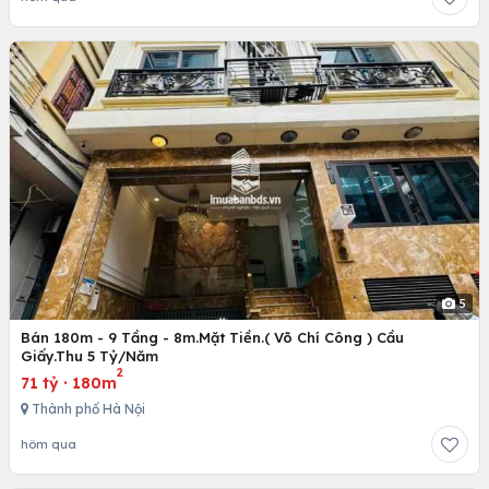
5
Bán 180m - 9 Tầng - 8m.Mặt Tiền.( Võ Chí Công ) Cầu
Giấy.Thu 5 Tỷ/Năm
2
71 tỷ
·
180m
Thành phố Hà Nội
hôm qua