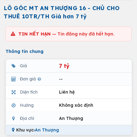
LÔ GÓC MT AN THƯỢNG 16 - CHỦ CHO
THUÊ 10TR/TH Giá hơn 7 tỷ
TIN HẾT HẠN
— Tin đăng này đã hết hạn.
Thông tin chung
7 tỷ
Giá
Đơn giá
--
Diện tích
Liên hệ
Hướng
Không xác định
Địa chỉ
An Thượng
Khu vực
›
An Thượng