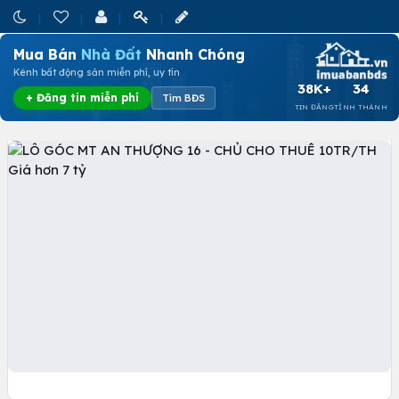
Mua Bán
Nhà Đất
Nhanh Chóng
Kênh bất động sản miễn phí, uy tín
38K+
34
+ Đăng tin miễn phí
Tìm BĐS
TIN ĐĂNG
TỈNH THÀNH