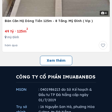
4
Bán Căn Hộ Dòng Tiền 125m - 8 Tầng. Mỹ Đình ( Vip )
2
49 tỷ
·
125m
mỹ Đình
hôm qua
Xem thêm
CÔNG TY CỔ PHẦN IMUABANBDS
MSDN
: 0401986213 do Sở Kế hoạch &
Đầu tư TP Đà Nẵng cấp ngày
01/7/2019
Trụ sở
: 16 Nguyễn Sơn Hà, phường Hòa
chính
Cường, tp Đà Nẵng