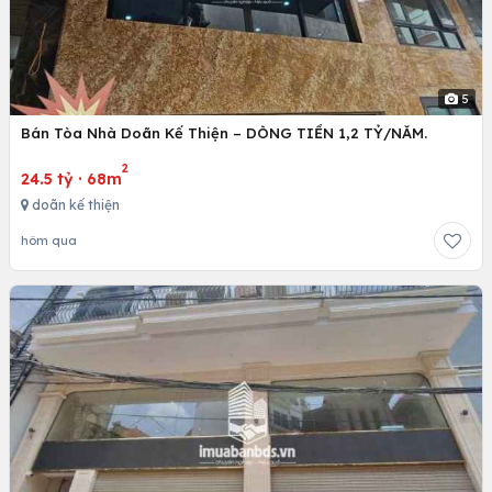
5
Bán Tòa Nhà Doãn Kế Thiện – DÒNG TIỀN 1,2 TỶ/NĂM.
2
24.5 tỷ
·
68m
doãn kế thiện
hôm qua