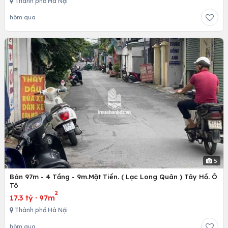
Thành phố Hà Nội
hôm qua
5
Bán 97m - 4 Tầng - 9m.Mặt Tiền. ( Lạc Long Quân ) Tây Hồ. Ô
Tô
2
17.3 tỷ
·
97m
Thành phố Hà Nội
hôm qua