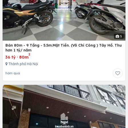
5
Bán 80m - 9 Tầng - 5.5m.Mặt Tiền. (Võ Chí Công ) Tây Hồ. Thu
hơn 1 tỷ/ năm
2
36 tỷ
·
80m
Thành phố Hà Nội
hôm qua