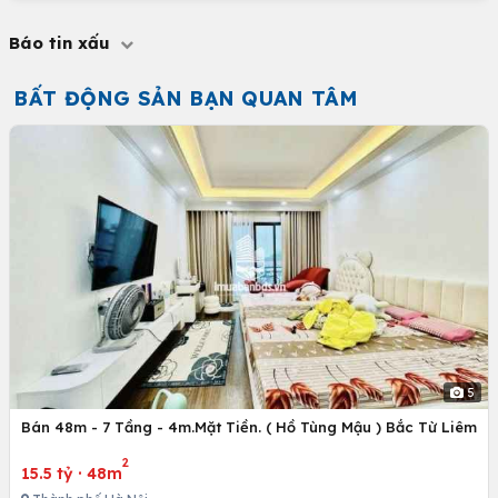
Báo tin xấu
BẤT ĐỘNG SẢN BẠN QUAN TÂM
5
Bán 48m - 7 Tầng - 4m.Mặt Tiền. ( Hồ Tùng Mậu ) Bắc Từ Liêm
2
15.5 tỷ
·
48m