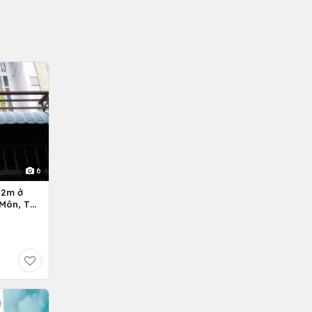
6
Môn, Tp.