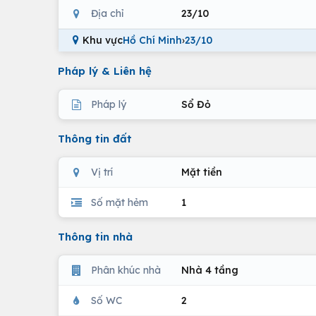
Địa chỉ
23/10
Khu vực
Hồ Chí Minh
›
23/10
Pháp lý & Liên hệ
Pháp lý
Sổ Đỏ
Thông tin đất
Vị trí
Mặt tiền
Số mặt hẻm
1
Thông tin nhà
Phân khúc nhà
Nhà 4 tầng
Số WC
2