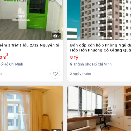
7
ẻm 1 trệt 1 lầu 2/12 Nguyễn Sĩ
Bán gấp căn hộ 3 Phòng Ngủ đ
8
Hảo Hớn Phường Cô Giang Quậ
2
80m
8 tỷ
ố Hồ Chí Minh
Thành phố Hồ Chí Minh
ớc
2 ngày trước