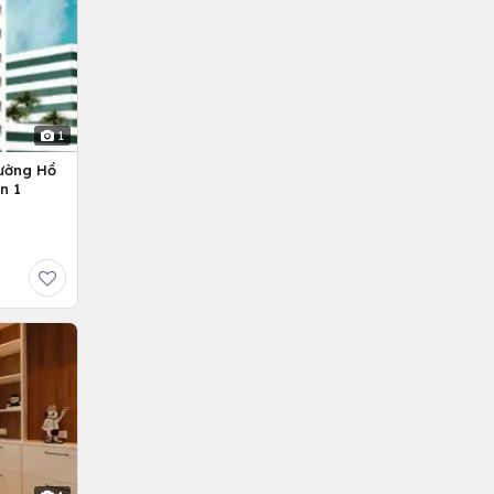
1
ường Hồ
n 1