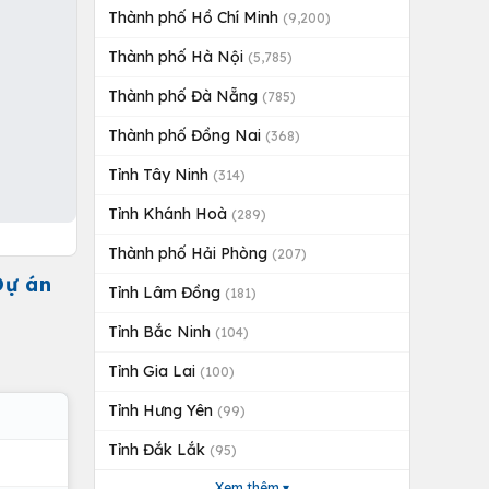
Thành phố Hồ Chí Minh
(9,200)
Thành phố Hà Nội
(5,785)
Thành phố Đà Nẵng
(785)
Thành phố Đồng Nai
(368)
Tỉnh Tây Ninh
(314)
Tỉnh Khánh Hoà
(289)
Thành phố Hải Phòng
(207)
ự án
Tỉnh Lâm Đồng
(181)
Tỉnh Bắc Ninh
(104)
Tỉnh Gia Lai
(100)
Tỉnh Hưng Yên
(99)
Tỉnh Đắk Lắk
(95)
Xem thêm ▾