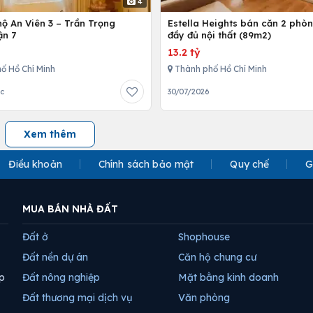
4
ộ An Viên 3 – Trần Trọng
Estella Heights bán căn 2 phò
ận 7
đầy đủ nội thất (89m2)
13.2 tỷ
ố Hồ Chí Minh
Thành phố Hồ Chí Minh
ớc
30/07/2026
Xem thêm
Điều khoản
Chính sách bảo mật
Quy chế
G
MUA BÁN NHÀ ĐẤT
Đất ở
Shophouse
Đất nền dự án
Căn hộ chung cư
p
Đất nông nghiệp
Mặt bằng kinh doanh
Đất thương mại dịch vụ
Văn phòng