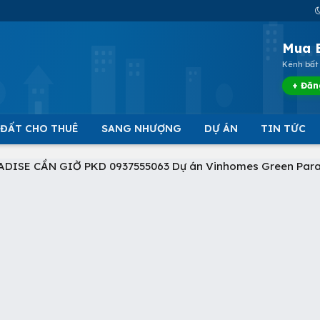
Mua 
Kênh bất 
+ Đăn
 ĐẤT CHO THUÊ
SANG NHƯỢNG
DỰ ÁN
TIN TỨC