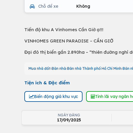
Chỗ để xe
Không
Tiến độ khu A Vinhomes Cần Giờ ạ!!!
VINHOMES GREEN PARADISE – CẦN GIỜ
Đại đô thị biển gần 2.890ha – “thiên đường nghỉ 
Mua nhà đất
Bán nhà
Bán nhà Thành phố Hồ Chí Minh
Bán n
Tiện ích & Đặc điểm
Biến động giá khu vực
Tính lãi vay ngân 
NGÀY ĐĂNG
17/09/2025