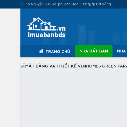
16 Nguyễn Sơn Hà, phường Hòa Cường, tp Đà Nẵng
NHÀ ĐẤT BÁN
NHÀ
TRANG CHỦ