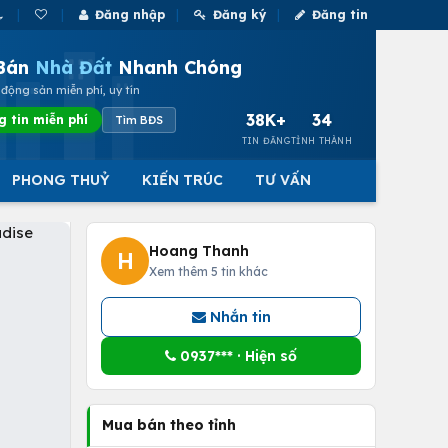
Đăng nhập
Đăng ký
Đăng tin
Bán
Nhà Đất
Nhanh Chóng
động sản miễn phí, uy tín
38K+
34
g tin miễn phí
Tìm BĐS
TIN ĐĂNG
TỈNH THÀNH
PHONG THUỶ
KIẾN TRÚC
TƯ VẤN
Hoang Thanh
H
Xem thêm 5 tin khác
Nhắn tin
0937*** · Hiện số
Mua bán theo tỉnh