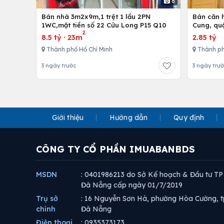
6
Bán nhà 3m2x9m,1 trệt 1 lầu 2PN
Bán căn h
1WC,mặt tiền số 22 Cửu Long P15 Q10
Cung, qu
2
8.5 tỷ
·
23m
2.85 tỷ
Thành phố Hồ Chí Minh
Thành ph
3 ngày trước
3 ngày trư
Giới thiệu
Hướng dẫn
Quy định
CÔNG TY CỔ PHẦN IMUABANBDS
MSDN
: 0401986213 do Sở Kế hoạch & Đầu tư TP
Đà Nẵng cấp ngày 01/7/2019
Trụ sở
: 16 Nguyễn Sơn Hà, phường Hòa Cường, t
chính
Đà Nẵng
Điện thoại
: 0935373173