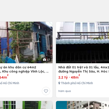
17
dự án khu dân cư 64m2
Nhà đất 01 trệt và 01 lầu, 4mx12m ở
 Khu công nghiệp Vĩnh Lộc, H.
đường Nguyễn Thị Sáu, H. Hóc 
2
2
h, Tp. Hồ Chí Minh
Hồ Chí Minh
64m
2.2 tỷ
·
48m
ố Hồ Chí Minh
Thành phố Hồ Chí Minh
hôm qua