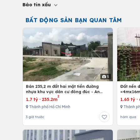
Báo tin xấu
BẤT ĐỘNG SẢN BẠN QUAN TÂM
5
Bán 235,2 m đất hai mặt tiền đường
Đất nền 
nhựa khu vực dân cư đông đúc - An
=4mx16m,
2
nhứt-Long Điền - Bà Rịa
Bình Chán
1.7 tỷ
·
235.2m
1.65 tỷ
·
Thành phố Hồ Chí Minh
Thành ph
3 giờ trước
hôm qua