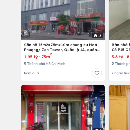
13
Căn hộ 75m2=7.5mx10m chung cư Hoa
Bán nhà h
Phượng/ Zen Tower, Quốc lộ 1A, quân
Cố P15 Q
2
12,Tp. Hồ Chí Minh, Việt Nam
1.95 tỷ
·
75m
3.6 tỷ
·
Thành phố Hồ Chí Minh
Thành ph
hôm qua
2 ngày trư