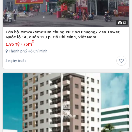
13
Căn hộ 75m2=7.5mx10m chung cư Hoa Phượng/ Zen Tower,
Quốc lộ 1A, quân 12,Tp. Hồ Chí Minh, Việt Nam
2
1.95 tỷ
·
75m
Thành phố Hồ Chí Minh
2 ngày trước