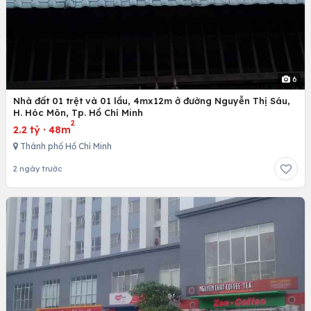
6
Nhà đất 01 trệt và 01 lầu, 4mx12m ở đường Nguyễn Thị Sáu,
H. Hóc Môn, Tp. Hồ Chí Minh
2
2.2 tỷ
·
48m
Thành phố Hồ Chí Minh
2 ngày trước