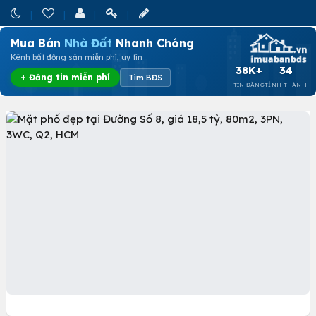
Mua Bán
Nhà Đất
Nhanh Chóng
Kênh bất động sản miễn phí, uy tín
38K+
34
+ Đăng tin miễn phí
Tìm BĐS
TIN ĐĂNG
TỈNH THÀNH