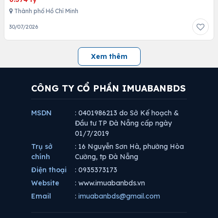
Thành phố Hồ Chí Minh
30/07/2026
Xem thêm
CÔNG TY CỔ PHẦN IMUABANBDS
MSDN
: 0401986213 do Sở Kế hoạch &
Đầu tư TP Đà Nẵng cấp ngày
01/7/2019
Trụ sở
: 16 Nguyễn Sơn Hà, phường Hòa
chính
Cường, tp Đà Nẵng
Điện thoại
: 0935373173
Website
: www.imuabanbds.vn
Email
:
imuabanbds@gmail.com