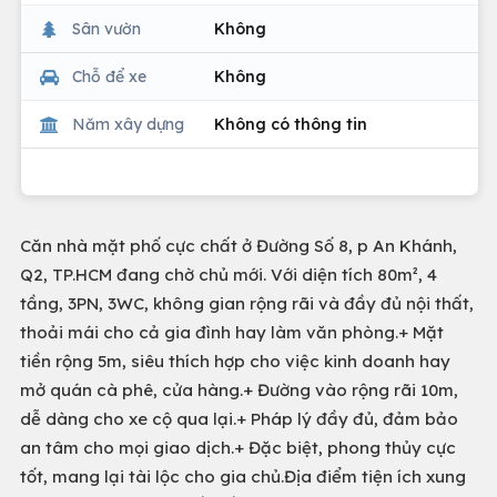
Sân vườn
Không
Chỗ để xe
Không
Năm xây dựng
Không có thông tin
Căn nhà mặt phố cực chất ở Đường Số 8, p An Khánh,
Q2, TP.HCM đang chờ chủ mới. Với diện tích 80m², 4
tầng, 3PN, 3WC, không gian rộng rãi và đầy đủ nội thất,
thoải mái cho cả gia đình hay làm văn phòng.+ Mặt
tiền rộng 5m, siêu thích hợp cho việc kinh doanh hay
mở quán cà phê, cửa hàng.+ Đường vào rộng rãi 10m,
dễ dàng cho xe cộ qua lại.+ Pháp lý đầy đủ, đảm bảo
an tâm cho mọi giao dịch.+ Đặc biệt, phong thủy cực
tốt, mang lại tài lộc cho gia chủ.Địa điểm tiện ích xung