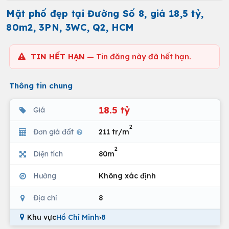
Mặt phố đẹp tại Đường Số 8, giá 18,5 tỷ,
80m2, 3PN, 3WC, Q2, HCM
TIN HẾT HẠN
— Tin đăng này đã hết hạn.
Thông tin chung
18.5 tỷ
Giá
2
Đơn giá đất
211 tr/m
2
Diện tích
80m
Hướng
Không xác định
Địa chỉ
8
Khu vực
Hồ Chí Minh
›
8