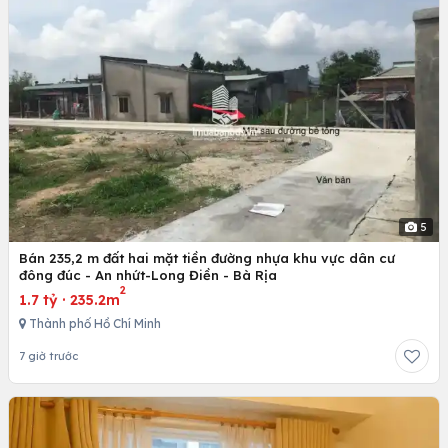
5
Bán 235,2 m đất hai mặt tiền đường nhựa khu vực dân cư
đông đúc - An nhứt-Long Điền - Bà Rịa
2
1.7 tỷ
·
235.2m
Thành phố Hồ Chí Minh
7 giờ trước