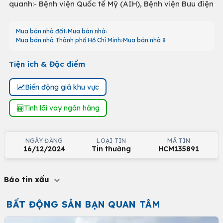
quanh:- Bệnh viện Quốc tế Mỹ (AIH), Bệnh viện Bưu điện
Mua bán nhà đất
Mua bán nhà
Mua bán nhà Thành phố Hồ Chí Minh
Mua bán nhà 8
Tiện ích & Đặc điểm
Biến động giá khu vực
Tính lãi vay ngân hàng
NGÀY ĐĂNG
LOẠI TIN
MÃ TIN
16/12/2024
Tin thường
HCM135891
Báo tin xấu
BẤT ĐỘNG SẢN BẠN QUAN TÂM