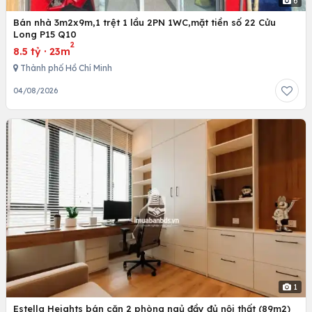
6
Bán nhà 3m2x9m,1 trệt 1 lầu 2PN 1WC,mặt tiền số 22 Cửu
Long P15 Q10
2
8.5 tỷ
·
23m
Thành phố Hồ Chí Minh
04/08/2026
1
Estella Heights bán căn 2 phòng ngủ đầy đủ nội thất (89m2)