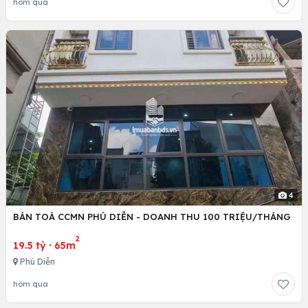
hôm qua
4
BÁN TOÀ CCMN PHÚ DIỄN - DOANH THU 100 TRIỆU/THÁNG
2
19.5 tỷ
·
65m
Phú Diễn
hôm qua