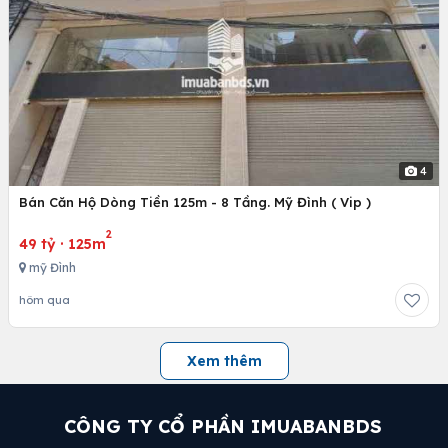
4
Bán Căn Hộ Dòng Tiền 125m - 8 Tầng. Mỹ Đình ( Vip )
2
49 tỷ
·
125m
mỹ Đình
hôm qua
Xem thêm
CÔNG TY CỔ PHẦN IMUABANBDS