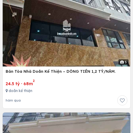
5
Bán Tòa Nhà Doãn Kế Thiện – DÒNG TIỀN 1,2 TỶ/NĂM.
2
24.5 tỷ
·
68m
doãn kế thiện
hôm qua