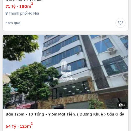
2
71 tỷ
·
180m
Thành phố Hà Nội
hôm qua
3
Bán 125m - 10 Tầng - 9.6m.Mạt Tiền. ( Dương Khuê ) Cầu Giấy
2
64 tỷ
·
125m