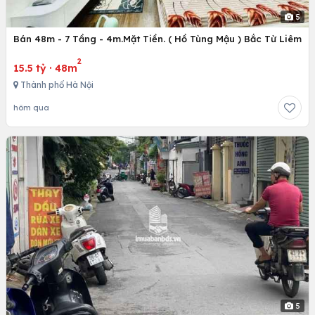
5
Bán 48m - 7 Tầng - 4m.Mặt Tiền. ( Hồ Tùng Mậu ) Bắc Từ Liêm
2
15.5 tỷ
·
48m
Thành phố Hà Nội
hôm qua
5