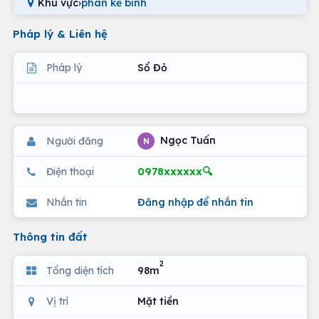
Khu vực
›
phan kế bính
Pháp lý & Liên hệ
Pháp lý
Sổ Đỏ
Ngọc Tuấn
Người đăng
N
0978xxxxxx🔍
Điện thoại
Nhắn tin
Đăng nhập để nhắn tin
Thông tin đất
2
Tổng diện tích
98m
Vị trí
Mặt tiền