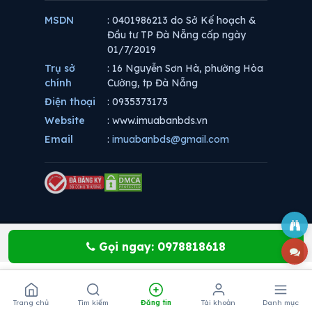
MSDN
: 0401986213 do Sở Kế hoạch &
Đầu tư TP Đà Nẵng cấp ngày
01/7/2019
Trụ sở
: 16 Nguyễn Sơn Hà, phường Hòa
chính
Cường, tp Đà Nẵng
Điện thoại
: 0935373173
Website
: www.imuabanbds.vn
Email
:
imuabanbds@gmail.com
Gọi ngay: 0978818618
Trang chủ
Tìm kiếm
Đăng tin
Tài khoản
Danh mục