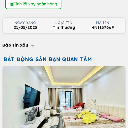
Tính lãi vay ngân hàng
NGÀY ĐĂNG
LOẠI TIN
MÃ TIN
21/05/2025
Tin thường
HNI137669
Báo tin xấu
BẤT ĐỘNG SẢN BẠN QUAN TÂM