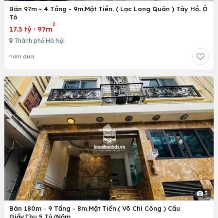
Bán 97m - 4 Tầng - 9m.Mặt Tiền. ( Lạc Long Quân ) Tây Hồ. Ô
Tô
2
17.3 tỷ
·
97m
Thành phố Hà Nội
hôm qua
5
Bán 180m - 9 Tầng - 8m.Mặt Tiền.( Võ Chí Công ) Cầu
Giấy.Thu 5 Tỷ/Năm