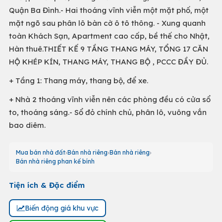
Quận Ba Đình.- Hai thoáng vĩnh viễn một mặt phố, một
mặt ngõ sau phân lô bàn cờ ô tô thông. - Xung quanh
toàn Khách Sạn, Apartment cao cấp, bề thế cho Nhật,
Hàn thuê.THIẾT KẾ 9 TẦNG THANG MÁY, TỔNG 17 CĂN
HỘ KHÉP KÍN, THANG MÁY, THANG BỘ , PCCC ĐẦY ĐỦ.
+ Tầng 1: Thang máy, thang bộ, để xe.
+ Nhà 2 thoáng vĩnh viễn nên các phòng đều có cửa sổ
to, thoáng sáng.- Sổ đỏ chính chủ, phân lô, vuông vắn
bao diêm.
Mua bán nhà đất
Bán nhà riêng
Bán nhà riêng
Bán nhà riêng phan kế bính
Tiện ích & Đặc điểm
Biến động giá khu vực