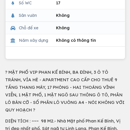
Số WC
17
Sân vườn
Không
Chỗ để xe
Không
Năm xây dựng
Không có thông tin
? MẶT PHỐ VIP PHAN KẾ BÍNH, BA ĐÌNH, 3 Ô TÔ
TRÁNH, VỈA HÈ - APARTMENT CAO CẤP CHO THUÊ 9
TẦNG THANG MÁY, 17 PHÒNG - HAI THOÁNG VĨNH
VIỄN, 1 MẶT PHỐ, 1 MẶT NGÕ SAU THÔNG Ô TÔ, PHÂN
LÔ BÀN CỜ - SỔ PHÂN LÔ VUÔNG A4 - NÓI KHÔNG VỚI
QUY HOẠCH ?
DIỆN TÍCH : ~~~ 98 M2.- Nhà Mặt phố Phan Kế Bính, Vị
trí đẹp nhất phố, Sát ngã tư Linh Lang, Phan Kế Bính,