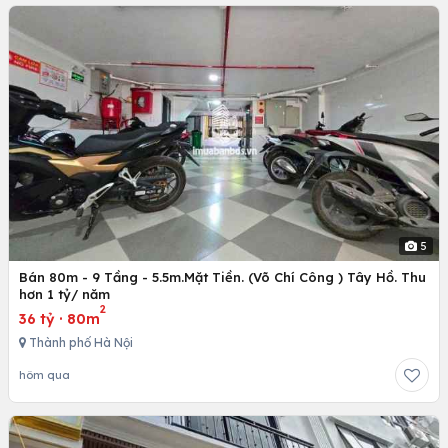
5
Bán 80m - 9 Tầng - 5.5m.Mặt Tiền. (Võ Chí Công ) Tây Hồ. Thu
hơn 1 tỷ/ năm
2
36 tỷ
·
80m
Thành phố Hà Nội
hôm qua