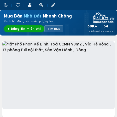
Mua Bán
Nhà Đất
Nhanh Chóng
Kênh bất động sản miễn phí, uy tín
38K+
34
+ Đăng tin miễn phí
Tìm BĐS
TIN ĐĂNG
TỈNH THÀNH