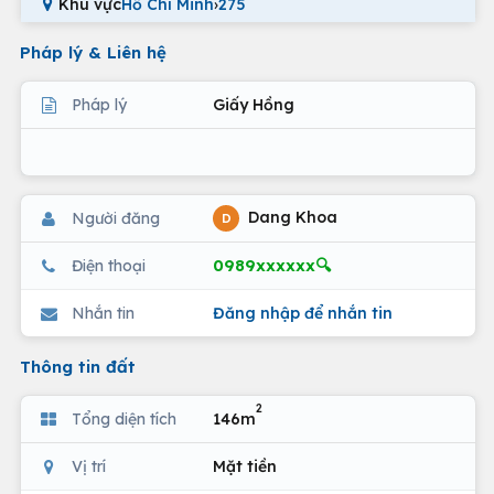
Khu vực
Hồ Chí Minh
›
275
Pháp lý & Liên hệ
Pháp lý
Giấy Hồng
Dang Khoa
Người đăng
D
0989xxxxxx🔍
Điện thoại
Nhắn tin
Đăng nhập để nhắn tin
Thông tin đất
2
Tổng diện tích
146m
Vị trí
Mặt tiền