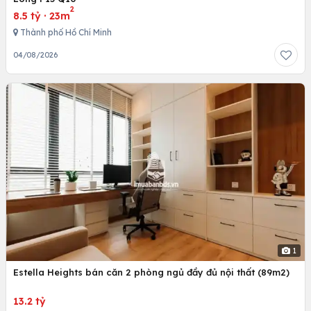
2
8.5 tỷ
·
23m
Thành phố Hồ Chí Minh
04/08/2026
1
Estella Heights bán căn 2 phòng ngủ đầy đủ nội thất (89m2)
13.2 tỷ