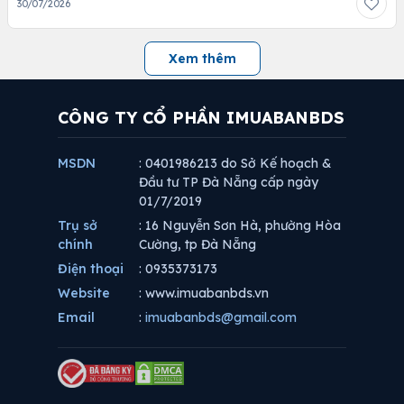
30/07/2026
Xem thêm
CÔNG TY CỔ PHẦN IMUABANBDS
MSDN
: 0401986213 do Sở Kế hoạch &
Đầu tư TP Đà Nẵng cấp ngày
01/7/2019
Trụ sở
: 16 Nguyễn Sơn Hà, phường Hòa
chính
Cường, tp Đà Nẵng
Điện thoại
: 0935373173
Website
: www.imuabanbds.vn
Email
:
imuabanbds@gmail.com