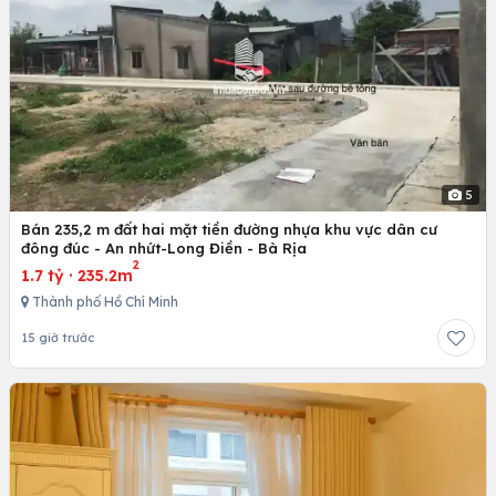
5
Bán 235,2 m đất hai mặt tiền đường nhựa khu vực dân cư
đông đúc - An nhứt-Long Điền - Bà Rịa
2
1.7 tỷ
·
235.2m
Thành phố Hồ Chí Minh
15 giờ trước