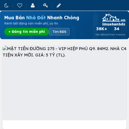
Mua Bán
Nhà Đất
Nhanh Chóng
Kênh bất động sản miễn phí, uy tín
38K+
34
+ Đăng tin miễn phí
Tìm BĐS
TIN ĐĂNG
TỈNH THÀNH