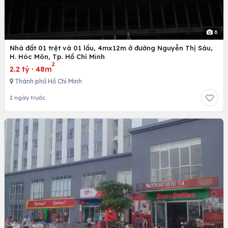
6
Nhà đất 01 trệt và 01 lầu, 4mx12m ở đường Nguyễn Thị Sáu,
H. Hóc Môn, Tp. Hồ Chí Minh
2
2.2 tỷ
·
48m
Thành phố Hồ Chí Minh
2 ngày trước