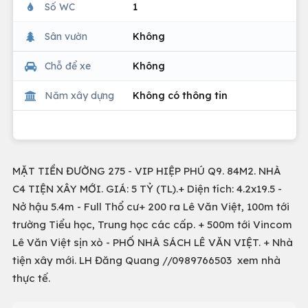
Số WC
1
Sân vườn
Không
Chỗ để xe
Không
Năm xây dựng
Không có thông tin
MẶT TIỀN ĐƯỜNG 275 - VIP HIỆP PHÚ Q9. 84M2. NHÀ
C4 TIỆN XÂY MỚI. GIÁ: 5 TỶ (TL).+ Diện tích: 4.2x19.5 -
Nở hậu 5.4m - Full Thổ cư+ 200 ra Lê Văn Việt, 100m tới
trường Tiểu học, Trung học các cấp. + 500m tới Vincom
Lê Văn Việt sịn xò - PHỐ NHÀ SÁCH LÊ VĂN VIỆT. + Nhà
tiện xây mới. LH Đăng Quang //0989766503 xem nhà
thực tế.