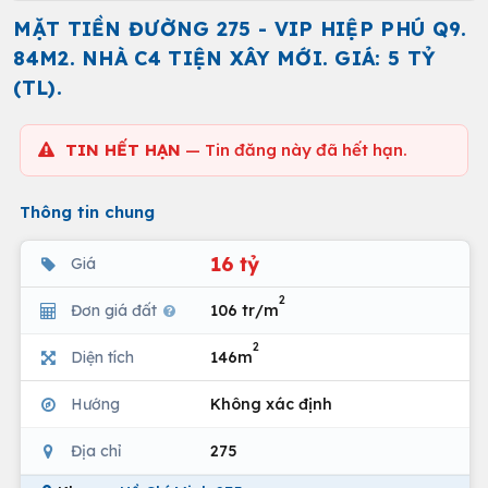
MẶT TIỀN ĐƯỜNG 275 - VIP HIỆP PHÚ Q9.
84M2. NHÀ C4 TIỆN XÂY MỚI. GIÁ: 5 TỶ
(TL).
TIN HẾT HẠN
— Tin đăng này đã hết hạn.
Thông tin chung
16 tỷ
Giá
2
Đơn giá đất
106 tr/m
2
Diện tích
146m
Hướng
Không xác định
Địa chỉ
275