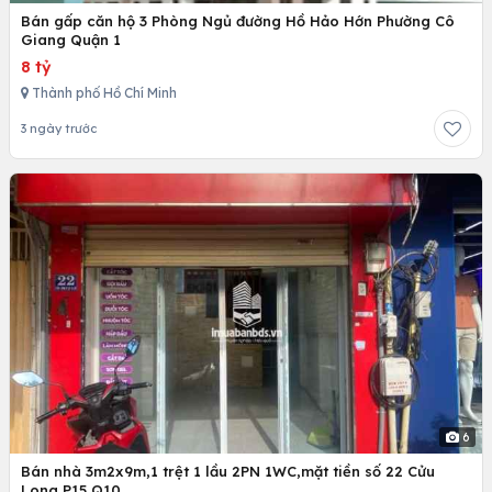
Bán gấp căn hộ 3 Phòng Ngủ đường Hồ Hảo Hớn Phường Cô
Giang Quận 1
8 tỷ
Thành phố Hồ Chí Minh
3 ngày trước
6
Bán nhà 3m2x9m,1 trệt 1 lầu 2PN 1WC,mặt tiền số 22 Cửu
Long P15 Q10