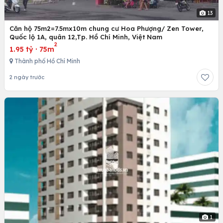
13
Căn hộ 75m2=7.5mx10m chung cư Hoa Phượng/ Zen Tower,
Quốc lộ 1A, quân 12,Tp. Hồ Chí Minh, Việt Nam
2
1.95 tỷ
·
75m
Thành phố Hồ Chí Minh
2 ngày trước
1