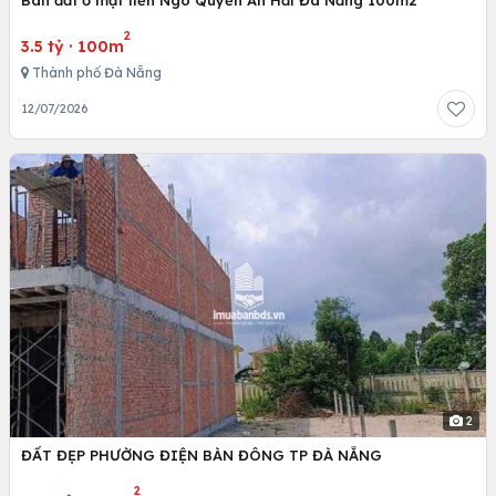
Bán đất ở mặt tiền Ngô Quyền An Hải Đà Nẵng 100m2
2
3.5 tỷ
·
100m
Thành phố Đà Nẵng
12/07/2026
2
ĐẤT ĐẸP PHƯỜNG ĐIỆN BÀN ĐÔNG TP ĐÀ NẴNG
2