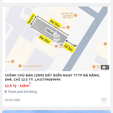
7
CHÍNH CHỦ BÁN 125M2 ĐẤT BIỂN NGAY TTTP ĐÀ NẴNG,
SHR, CHỈ 12.5 TỶ. LH:0779089999.
2
12.5 tỷ
·
125m
Thành phố Đà Nẵng
12/01/2026