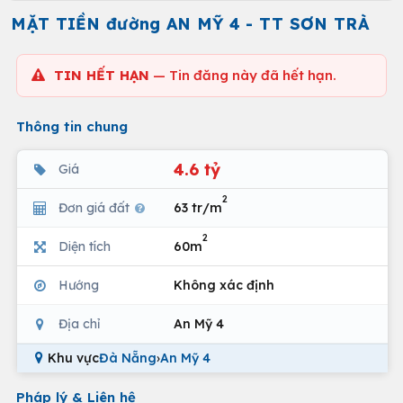
MẶT TIỀN đường AN MỸ 4 - TT SƠN TRÀ
TIN HẾT HẠN
— Tin đăng này đã hết hạn.
Thông tin chung
4.6 tỷ
Giá
2
Đơn giá đất
63 tr/m
2
Diện tích
60m
Hướng
Không xác định
Địa chỉ
An Mỹ 4
Khu vực
Đà Nẵng
›
An Mỹ 4
Pháp lý & Liên hệ