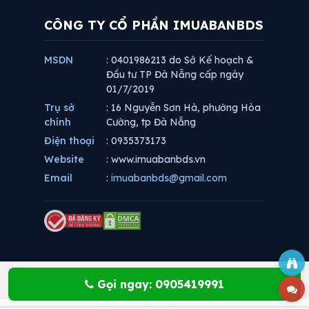
CÔNG TY CỔ PHẦN IMUABANBDS
MSDN
: 0401986213 do Sở Kế hoạch &
Đầu tư TP Đà Nẵng cấp ngày
01/7/2019
Trụ sở
: 16 Nguyễn Sơn Hà, phường Hòa
chính
Cường, tp Đà Nẵng
Điện thoại
: 0935373173
Website
: www.imuabanbds.vn
Email
:
imuabanbds@gmail.com
Gọi ngay: 0905419991