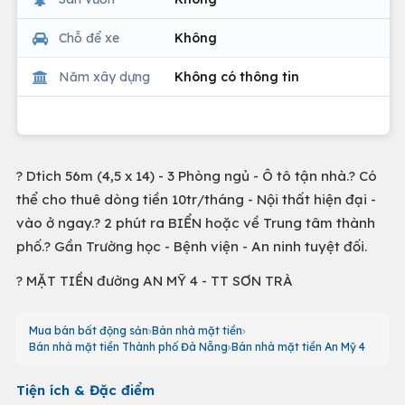
Chỗ để xe
Không
Năm xây dựng
Không có thông tin
? Dtich 56m (4,5 x 14) - 3 Phòng ngủ - Ô tô tận nhà.? Có
thể cho thuê dòng tiền 10tr/tháng - Nội thất hiện đại -
vào ở ngay.? 2 phút ra BIỂN hoặc về Trung tâm thành
phố.? Gần Trường học - Bệnh viện - An ninh tuyệt đối.
? MẶT TIỀN đường AN MỸ 4 - TT SƠN TRÀ
Mua bán bất động sản
Bán nhà mặt tiền
Bán nhà mặt tiền Thành phố Đà Nẵng
Bán nhà mặt tiền An Mỹ 4
Tiện ích & Đặc điểm