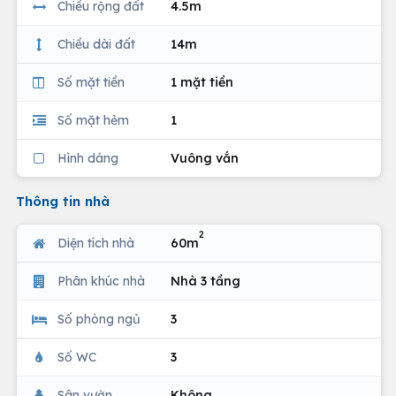
Chiều rộng đất
4.5m
Chiều dài đất
14m
Số mặt tiền
1 mặt tiền
Số mặt hẻm
1
Hình dáng
Vuông vắn
Thông tin nhà
2
Diện tích nhà
60m
Phân khúc nhà
Nhà 3 tầng
Số phòng ngủ
3
Số WC
3
Sân vườn
Không