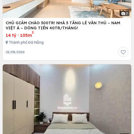
7
CHỦ GIẢM CHÀO 300TR! NHÀ 3 TẦNG LÊ VĂN THỦ – NAM
VIỆT Á – DÒNG TIỀN 40TR/THÁNG!
2
14 tỷ
·
105m
Thành phố Đà Nẵng
02/08/2026