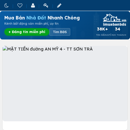
Mua Bán
Nhà Đất
Nhanh Chóng
Kênh bất động sản miễn phí, uy tín
38K+
34
+ Đăng tin miễn phí
Tìm BĐS
TIN ĐĂNG
TỈNH THÀNH