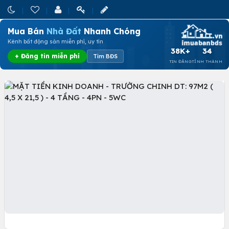
Mua Bán
Nhà Đất
Nhanh Chóng
Kênh bất động sản miễn phí, uy tín
38K+
34
+ Đăng tin miễn phí
Tìm BĐS
TIN ĐĂNG
TỈNH THÀNH