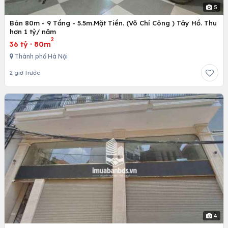
5
Bán 80m - 9 Tầng - 5.5m.Mặt Tiền. (Võ Chí Công ) Tây Hồ. Thu
hơn 1 tỷ/ năm
2
36 tỷ
·
80m
Thành phố Hà Nội
2 giờ trước
4