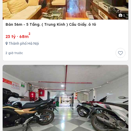
1
Bán 56m - 5 Tầng. ( Trung Kính ) Cầu Giấy. ô tô
2
23 tỷ
·
68m
Thành phố Hà Nội
2 giờ trước