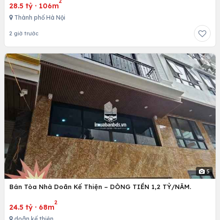
2
28.5 tỷ
·
106m
Thành phố Hà Nội
2 giờ trước
5
Bán Tòa Nhà Doãn Kế Thiện – DÒNG TIỀN 1,2 TỶ/NĂM.
2
24.5 tỷ
·
68m
doãn kế thiện