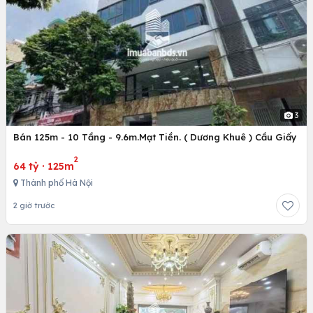
3
Bán 125m - 10 Tầng - 9.6m.Mạt Tiền. ( Dương Khuê ) Cầu Giấy
2
64 tỷ
·
125m
Thành phố Hà Nội
2 giờ trước