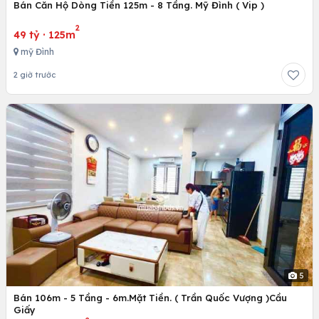
Bán Căn Hộ Dòng Tiền 125m - 8 Tầng. Mỹ Đình ( Vip )
2
49 tỷ
·
125m
mỹ Đình
2 giờ trước
5
Bán 106m - 5 Tầng - 6m.Mặt Tiền. ( Trần Quốc Vượng )Cầu
Giấy