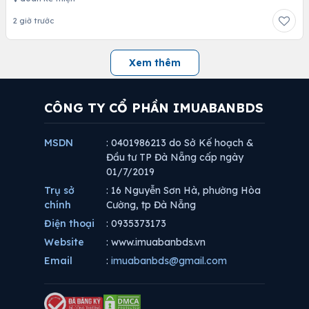
2 giờ trước
Xem thêm
CÔNG TY CỔ PHẦN IMUABANBDS
MSDN
: 0401986213 do Sở Kế hoạch &
Đầu tư TP Đà Nẵng cấp ngày
01/7/2019
Trụ sở
: 16 Nguyễn Sơn Hà, phường Hòa
chính
Cường, tp Đà Nẵng
Điện thoại
: 0935373173
Website
: www.imuabanbds.vn
Email
:
imuabanbds@gmail.com