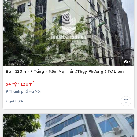
5
Bán 120m - 7 Tầng - 9.5m.Mặt tiền.(Thụy Phương ) Từ Liêm
2
34 tỷ
·
120m
Thành phố Hà Nội
2 giờ trước