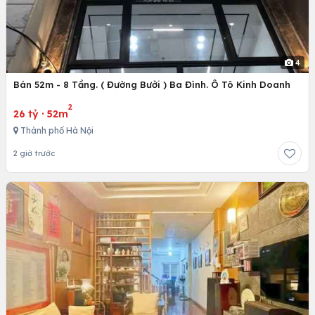
4
Bán 52m - 8 Tầng. ( Đường Bưởi ) Ba Đình. Ô Tô Kinh Doanh
2
26 tỷ
·
52m
Thành phố Hà Nội
2 giờ trước