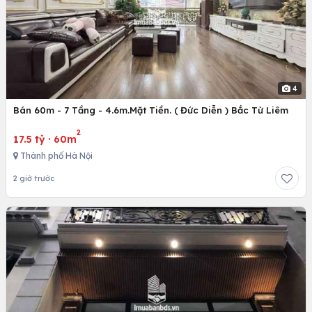
4
Bán 60m - 7 Tầng - 4.6m.Mặt Tiền. ( Đức Diễn ) Bắc Từ Liêm
2
17.5 tỷ
·
60m
Thành phố Hà Nội
2 giờ trước