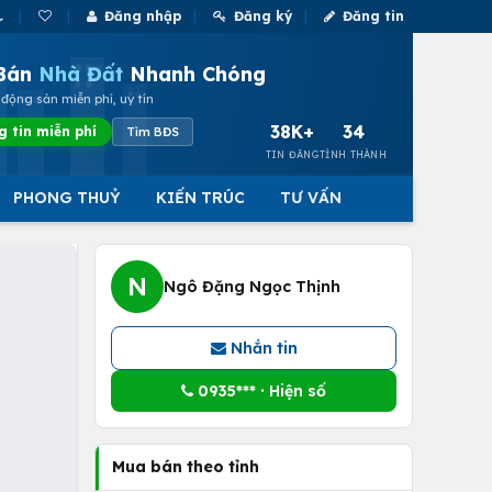
Đăng nhập
Đăng ký
Đăng tin
Bán
Nhà Đất
Nhanh Chóng
động sản miễn phí, uy tín
38K+
34
g tin miễn phí
Tìm BĐS
TIN ĐĂNG
TỈNH THÀNH
PHONG THUỶ
KIẾN TRÚC
TƯ VẤN
N
Ngô Đặng Ngọc Thịnh
Nhắn tin
0935*** · Hiện số
Mua bán theo tỉnh