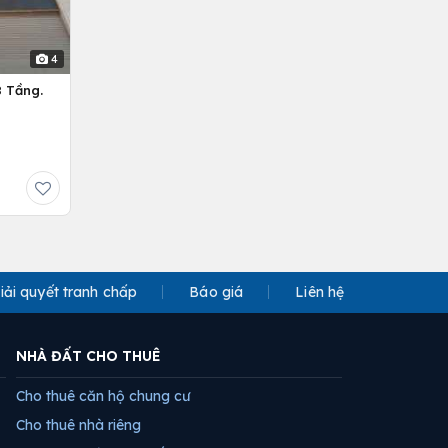
4
 Tầng.
iải quyết tranh chấp
Báo giá
Liên hệ
NHÀ ĐẤT CHO THUÊ
Cho thuê căn hộ chung cư
Cho thuê nhà riêng