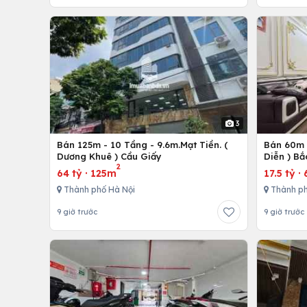
3
Bán 125m - 10 Tầng - 9.6m.Mạt Tiền. (
Bán 60m -
Dương Khuê ) Cầu Giấy
Diễn ) Bắ
2
64 tỷ
·
125m
17.5 tỷ
·
Thành phố Hà Nội
Thành ph
9 giờ trước
9 giờ trước