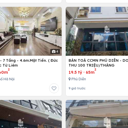
4
 7 Tầng - 4.6m.Mặt Tiền. ( Đức
BÁN TOÀ CCMN PHÚ DIỄN - D
c Từ Liêm
THU 100 TRIỆU/THÁNG
2
2
60m
19.5 tỷ
·
65m
ố Hà Nội
Phú Diễn
9 giờ trước