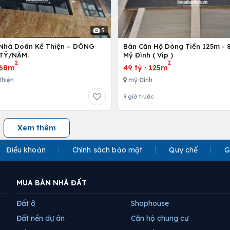
5
Nhà Doãn Kế Thiện – DÒNG
Bán Căn Hộ Dòng Tiền 125m - 8
 TỶ/NĂM.
Mỹ Đình ( Vip )
2
2
68m
49 tỷ
·
125m
thiện
mỹ Đình
9 giờ trước
Xem thêm
Điều khoản
Chính sách bảo mật
Quy chế
G
MUA BÁN NHÀ ĐẤT
Đất ở
Shophouse
Đất nền dự án
Căn hộ chung cư