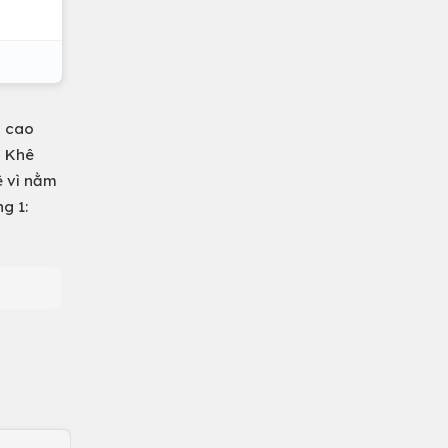
c cao
h Khê
ê vì nằm
g 1: