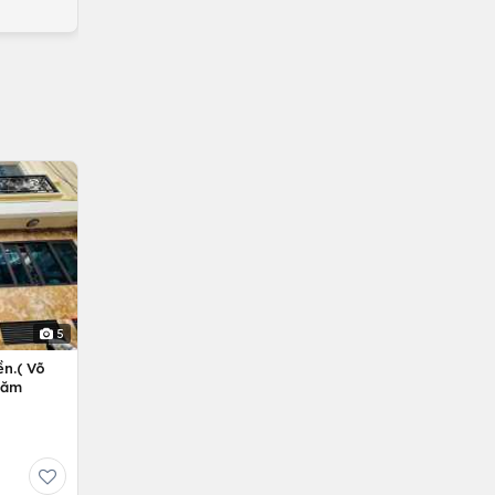
5
n.( Võ
Năm