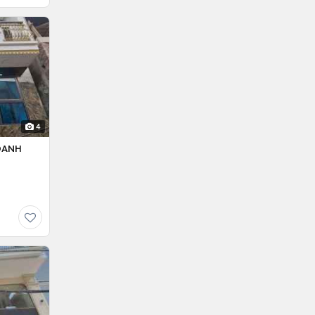
4
OANH