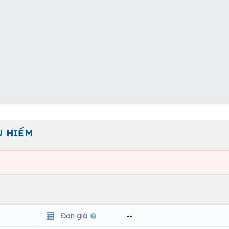
U HIẾM
Đơn giá
--