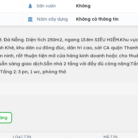
Sân vườn
Không
Năm xây dựng
Không có thông tin
. Đà Nẵng. Diện tích 250m2, ngang 13.8m SIÊU HIẾM.Khu vự
nh Khê, khu dân cư đông đúc, dân trí cao, sát CA quận Than
n ninh, rất thuận tiện mở cửa hàng kinh doanh hoặc cho thu
 sẵn sàng giao dịch.Sẵn nhà 2 tầng với đầy đủ công năng:Tần
ầng 2: 3 pn, 1 wc, phòng thờ
hàng
LOẠI TIN
MÃ TIN