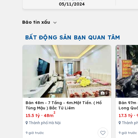
05/11/2024
Báo tin xấu
BẤT ĐỘNG SẢN BẠN QUAN TÂM
5
Bán 48m - 7 Tầng - 4m.Mặt Tiền. ( Hồ
Bán 97m -
Tùng Mậu ) Bắc Từ Liêm
Long Quâ
2
15.5 tỷ
·
48m
17.3 tỷ
·
Thành phố Hà Nội
Thành ph
9 giờ trước
9 giờ trước