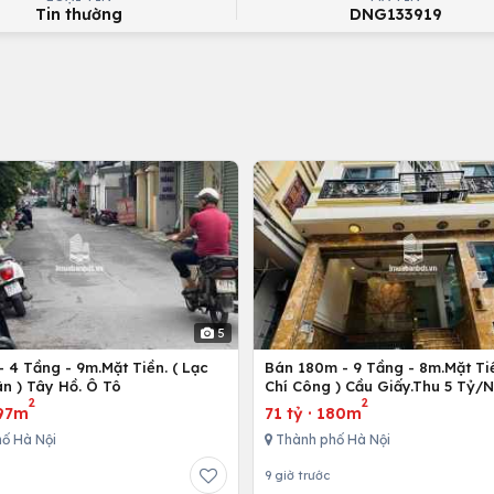
Tin thường
DNG133919
5
 4 Tầng - 9m.Mặt Tiền. ( Lạc
Bán 180m - 9 Tầng - 8m.Mặt Tiề
n ) Tây Hồ. Ô Tô
Chí Công ) Cầu Giấy.Thu 5 Tỷ/
2
2
97m
71 tỷ
·
180m
ố Hà Nội
Thành phố Hà Nội
9 giờ trước