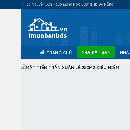
16 Nguyễn Sơn Hà, phường Hòa Cường, tp Đà Nẵng
NHÀ ĐẤT BÁN
NHÀ
TRANG CHỦ