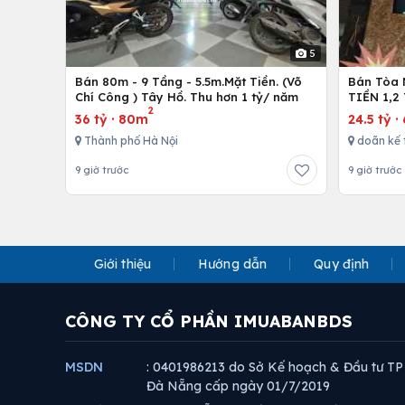
5
Bán 80m - 9 Tầng - 5.5m.Mặt Tiền. (Võ
Bán Tòa 
Chí Công ) Tây Hồ. Thu hơn 1 tỷ/ năm
TIỀN 1,2
2
36 tỷ
·
80m
24.5 tỷ
·
Thành phố Hà Nội
doãn kế 
9 giờ trước
9 giờ trước
Giới thiệu
Hướng dẫn
Quy định
CÔNG TY CỔ PHẦN IMUABANBDS
MSDN
: 0401986213 do Sở Kế hoạch & Đầu tư TP
Đà Nẵng cấp ngày 01/7/2019