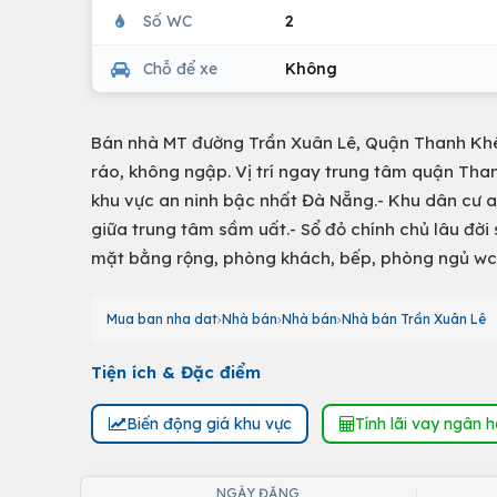
Số WC
2
Chỗ để xe
Không
Bán nhà MT đường Trần Xuân Lê, Quận Thanh Khê
ráo, không ngập. Vị trí ngay trung tâm quận Tha
khu vực an ninh bậc nhất Đà Nẵng.- Khu dân cư a
giữa trung tâm sầm uất.- Sổ đỏ chính chủ lâu đời
mặt bằng rộng, phòng khách, bếp, phòng ngủ wcT
Mua ban nha dat
Nhà bán
Nhà bán
Nhà bán Trần Xuân Lê
Tiện ích & Đặc điểm
Biến động giá khu vực
Tính lãi vay ngân 
NGÀY ĐĂNG