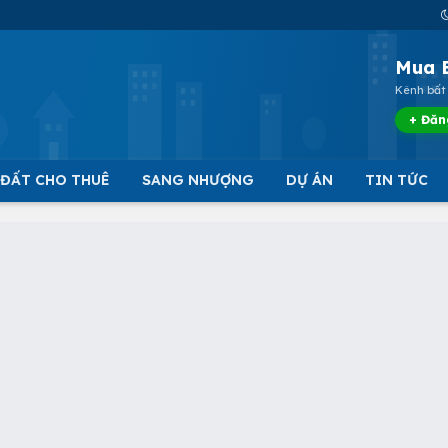
Mua 
Kênh bất 
+ Đăn
 ĐẤT CHO THUÊ
SANG NHƯỢNG
DỰ ÁN
TIN TỨC