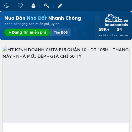
Mua Bán
Nhà Đất
Nhanh Chóng
Kênh bất động sản miễn phí, uy tín
38K+
34
+ Đăng tin miễn phí
Tìm BĐS
TIN ĐĂNG
TỈNH THÀNH