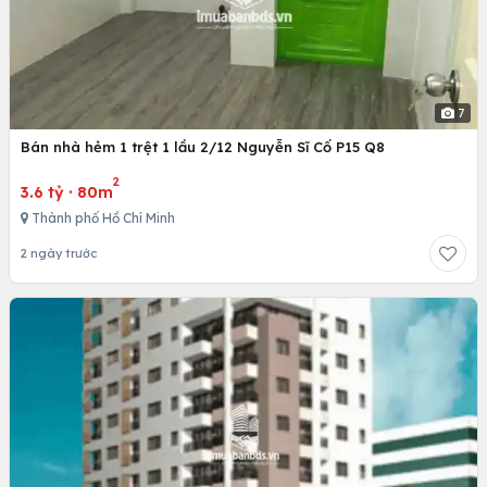
7
Bán nhà hẻm 1 trệt 1 lầu 2/12 Nguyễn Sĩ Cố P15 Q8
2
3.6 tỷ
·
80m
Thành phố Hồ Chí Minh
2 ngày trước