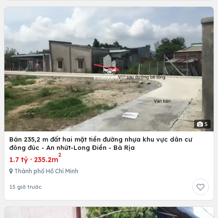
5
Bán 235,2 m đất hai mặt tiền đường nhựa khu vực dân cư
đông đúc - An nhứt-Long Điền - Bà Rịa
2
1.7 tỷ
·
235.2m
Thành phố Hồ Chí Minh
15 giờ trước