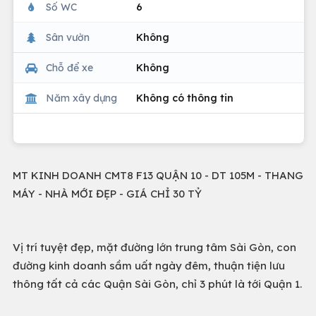
Số WC
6
Sân vườn
Không
Chỗ để xe
Không
Năm xây dựng
Không có thông tin
MT KINH DOANH CMT8 F13 QUẬN 10 - DT 105M - THANG
MÁY - NHÀ MỚI ĐẸP - GIÁ CHỈ 30 TỶ
Vị trí tuyệt đẹp, mặt đường lớn trung tâm Sài Gòn, con
đường kinh doanh sầm uất ngày đêm, thuận tiện lưu
thông tất cả các Quận Sài Gòn, chỉ 3 phút là tới Quận 1.