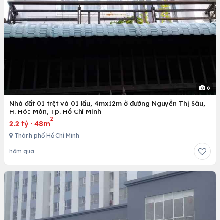
6
Nhà đất 01 trệt và 01 lầu, 4mx12m ở đường Nguyễn Thị Sáu,
H. Hóc Môn, Tp. Hồ Chí Minh
2
2.2 tỷ
·
48m
Thành phố Hồ Chí Minh
hôm qua