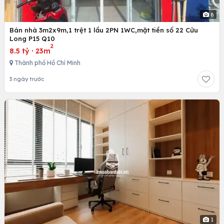
6
Bán nhà 3m2x9m,1 trệt 1 lầu 2PN 1WC,mặt tiền số 22 Cửu
Long P15 Q10
2
8.5 tỷ
·
23m
Thành phố Hồ Chí Minh
3 ngày trước
1