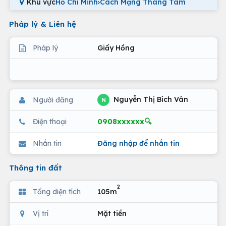
Khu vực
Hồ Chí Minh
›
Cách Mạng Tháng Tám
Pháp lý & Liên hệ
Pháp lý
Giấy Hồng
Nguyễn Thị Bích Vân
Người đăng
N
0908xxxxxx🔍
Điện thoại
Nhắn tin
Đăng nhập để nhắn tin
Thông tin đất
2
Tổng diện tích
105m
Vị trí
Mặt tiền