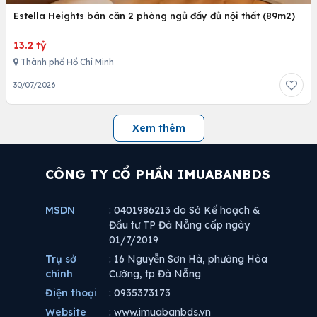
Estella Heights bán căn 2 phòng ngủ đầy đủ nội thất (89m2)
13.2 tỷ
Thành phố Hồ Chí Minh
30/07/2026
Xem thêm
CÔNG TY CỔ PHẦN IMUABANBDS
MSDN
: 0401986213 do Sở Kế hoạch &
Đầu tư TP Đà Nẵng cấp ngày
01/7/2019
Trụ sở
: 16 Nguyễn Sơn Hà, phường Hòa
chính
Cường, tp Đà Nẵng
Điện thoại
: 0935373173
Website
: www.imuabanbds.vn