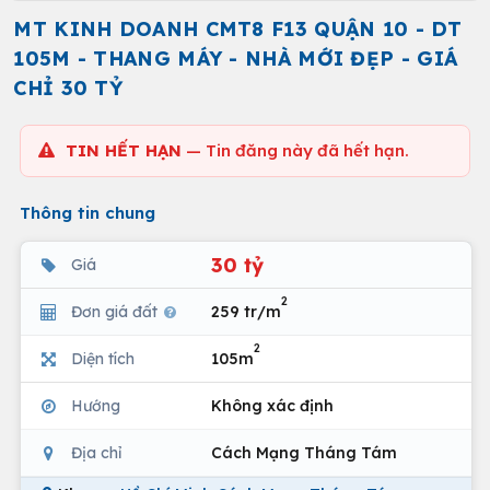
MT KINH DOANH CMT8 F13 QUẬN 10 - DT
105M - THANG MÁY - NHÀ MỚI ĐẸP - GIÁ
CHỈ 30 TỶ
TIN HẾT HẠN
— Tin đăng này đã hết hạn.
Thông tin chung
30 tỷ
Giá
2
Đơn giá đất
259 tr/m
2
Diện tích
105m
Hướng
Không xác định
Địa chỉ
Cách Mạng Tháng Tám