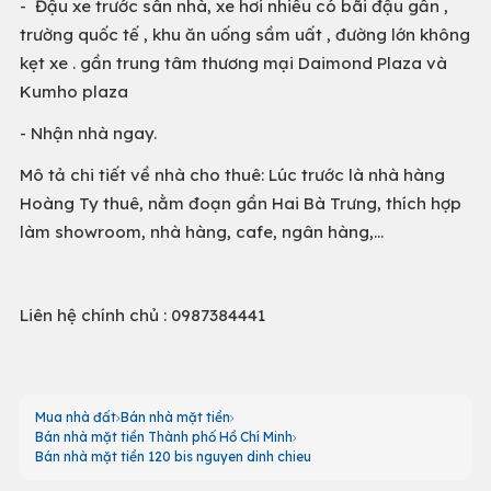
- Đậu xe trước sân nhà, xe hơi nhiều có bãi đậu gần ,
trường quốc tế , khu ăn uống sầm uất , đường lớn không
kẹt xe . gần trung tâm thương mại Daimond Plaza và
Kumho plaza
- Nhận nhà ngay.
Mô tả chi tiết về nhà cho thuê: Lúc trước là nhà hàng
Hoàng Ty thuê, nằm đoạn gần Hai Bà Trưng, thích hợp
làm showroom, nhà hàng, cafe, ngân hàng,...
Liên hệ chính chủ : 0987384441
Mua nhà đất
Bán nhà mặt tiền
Bán nhà mặt tiền Thành phố Hồ Chí Minh
Bán nhà mặt tiền 120 bis nguyen dinh chieu