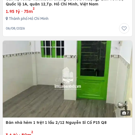
Quốc lộ 1A, quân 12,Tp. Hồ Chí Minh, Việt Nam
2
1.95 tỷ
·
75m
Thành phố Hồ Chí Minh
06/08/2026
7
Bán nhà hẻm 1 trệt 1 lầu 2/12 Nguyễn Sĩ Cố P15 Q8
2
3.6 tỷ
·
80m