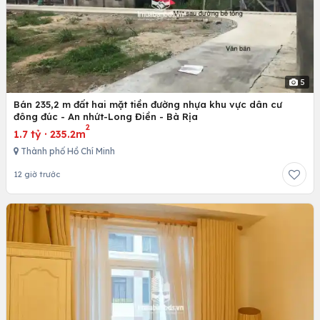
5
Bán 235,2 m đất hai mặt tiền đường nhựa khu vực dân cư
đông đúc - An nhứt-Long Điền - Bà Rịa
2
1.7 tỷ
·
235.2m
Thành phố Hồ Chí Minh
12 giờ trước