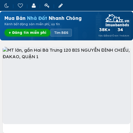
Mua Bán
Nhà Đất
Nhanh Chóng
Kênh bất động sản miễn phí, uy tín
38K+
34
+ Đăng tin miễn phí
Tìm BĐS
TIN ĐĂNG
TỈNH THÀNH