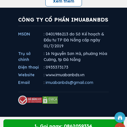
Xem thêm
CÔNG TY CỔ PHẦN IMUABANBDS
MSDN
: 0401986213 do Sở Kế hoạch &
Đầu tư TP Đà Nẵng cấp ngày
01/7/2019
Trụ sở
: 16 Nguyễn Sơn Hà, phường Hòa
chính
Cường, tp Đà Nẵng
Điện thoại
: 0935373173
Website
: www.imuabanbds.vn
Email
:
imuabanbds@gmail.com
Gọi ngay: 0862059334