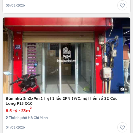
05/08/2026
6
Bán nhà 3m2x9m,1 trệt 1 lầu 2PN 1WC,mặt tiền số 22 Cửu
Long P15 Q10
2
8.5 tỷ
·
23m
Thành phố Hồ Chí Minh
04/08/2026