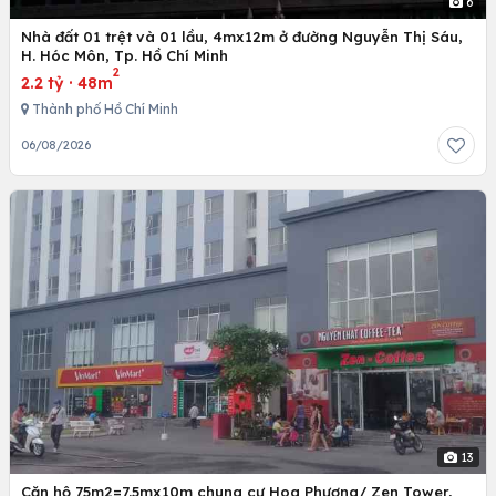
6
Nhà đất 01 trệt và 01 lầu, 4mx12m ở đường Nguyễn Thị Sáu,
H. Hóc Môn, Tp. Hồ Chí Minh
2
2.2 tỷ
·
48m
Thành phố Hồ Chí Minh
06/08/2026
13
Căn hộ 75m2=7.5mx10m chung cư Hoa Phượng/ Zen Tower,