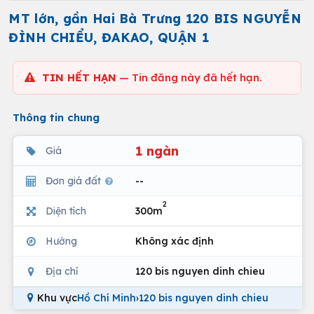
MT lớn, gần Hai Bà Trưng 120 BIS NGUYỄN
ĐÌNH CHIỂU, ĐAKAO, QUẬN 1
TIN HẾT HẠN
— Tin đăng này đã hết hạn.
Thông tin chung
1 ngàn
Giá
Đơn giá đất
--
2
Diện tích
300m
Hướng
Không xác định
Địa chỉ
120 bis nguyen dinh chieu
Khu vực
Hồ Chí Minh
›
120 bis nguyen dinh chieu