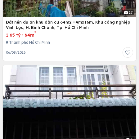
17
Đất nền dự án khu dân cư 64m2 =4mx16m, Khu công nghiệp
Vĩnh Lộc, H. Bình Chánh, Tp. Hồ Chí Minh
2
1.65 tỷ
·
64m
Thành phố Hồ Chí Minh
06/08/2026