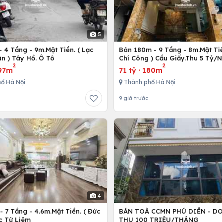
5
 4 Tầng - 9m.Mặt Tiền. ( Lạc
Bán 180m - 9 Tầng - 8m.Mặt Tiề
n ) Tây Hồ. Ô Tô
Chí Công ) Cầu Giấy.Thu 5 Tỷ/
2
2
97m
71 tỷ
·
180m
ố Hà Nội
Thành phố Hà Nội
9 giờ trước
4
 7 Tầng - 4.6m.Mặt Tiền. ( Đức
BÁN TOÀ CCMN PHÚ DIỄN - D
c Từ Liêm
THU 100 TRIỆU/THÁNG