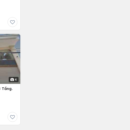
4
 Tầng.