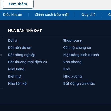
Xem thêm
Điều khoản
Chính sách bảo mật
Quy chế
G
MUA BÁN NHÀ ĐẤT
Đất ở
Shophouse
Đất nền dự án
Căn hộ chung cư
p
Đất nông nghiệp
Mặt bằng kinh doanh
Đất thương mại dịch vụ
Văn phòng
Nhà riêng
Kho
Biệt thự
Nhà xưởng
Nhà liền kề
Bất động sản khác