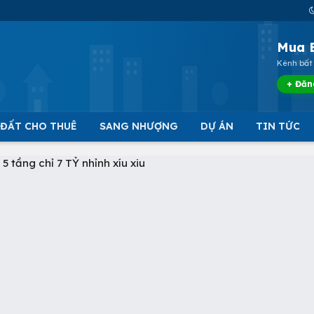
Mua 
Kênh bất 
+ Đăn
 ĐẤT CHO THUÊ
SANG NHƯỢNG
DỰ ÁN
TIN TỨC