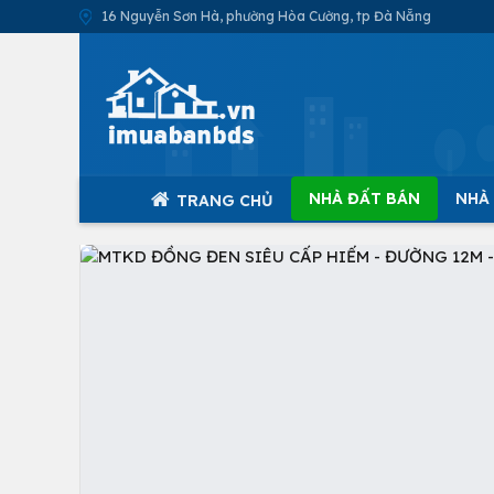
16 Nguyễn Sơn Hà, phường Hòa Cường, tp Đà Nẵng
NHÀ ĐẤT BÁN
NHÀ
TRANG CHỦ