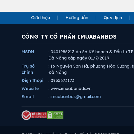
Giới thiệu
Hướng dẫn
Quy định
CÔNG TY CỔ PHẦN IMUABANBDS
MSDN
: 0401986213 do Sở Kế hoạch & Đầu tư TP
Đà Nẵng cấp ngày 01/7/2019
Trụ sở
: 16 Nguyễn Sơn Hà, phường Hòa Cường, t
chính
Đà Nẵng
Điện thoại
: 0935373173
Website
: www.imuabanbds.vn
Email
:
imuabanbds@gmail.com