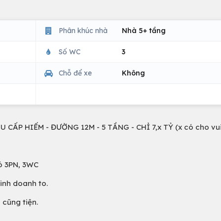
Phân khúc nhà
Nhà 5+ tầng
Số WC
3
Chỗ để xe
Không
 CẤP HIẾM - ĐƯỜNG 12M - 5 TẦNG - CHỈ 7,x TỶ (x có cho vui
Có 3PN, 3WC
kinh doanh to.
 cũng tiện.