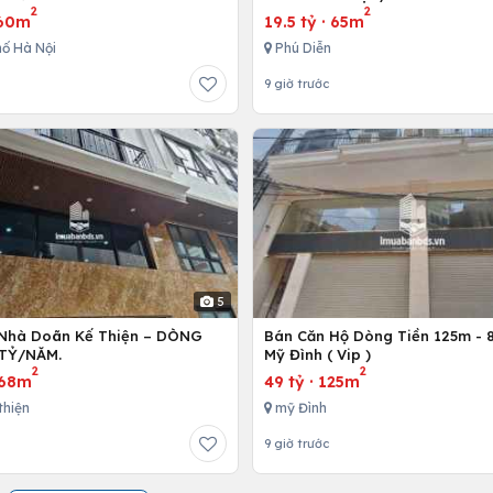
2
2
60m
19.5 tỷ
·
65m
ố Hà Nội
Phú Diễn
9 giờ trước
5
Nhà Doãn Kế Thiện – DÒNG
Bán Căn Hộ Dòng Tiền 125m - 8
 TỶ/NĂM.
Mỹ Đình ( Vip )
2
2
68m
49 tỷ
·
125m
thiện
mỹ Đình
9 giờ trước