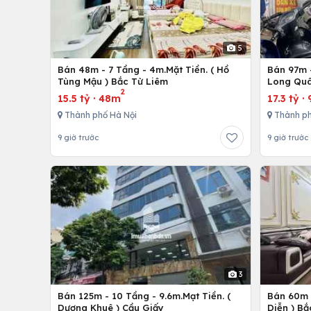
5
Bán 48m - 7 Tầng - 4m.Mặt Tiền. ( Hồ
Bán 97m -
Tùng Mậu ) Bắc Từ Liêm
Long Quâ
2
15.5 tỷ
·
48m
17.3 tỷ
·
Thành phố Hà Nội
Thành ph
9 giờ trước
9 giờ trước
3
Bán 125m - 10 Tầng - 9.6m.Mạt Tiền. (
Bán 60m -
Dương Khuê ) Cầu Giấy
Diễn ) Bắ