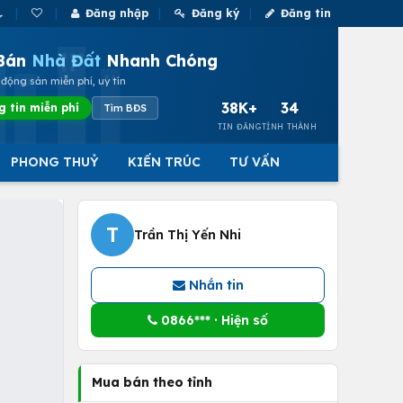
Đăng nhập
Đăng ký
Đăng tin
Bán
Nhà Đất
Nhanh Chóng
động sản miễn phí, uy tín
38K+
34
g tin miễn phí
Tìm BĐS
TIN ĐĂNG
TỈNH THÀNH
PHONG THUỶ
KIẾN TRÚC
TƯ VẤN
T
Trần Thị Yến Nhi
Nhắn tin
0866*** · Hiện số
Mua bán theo tỉnh