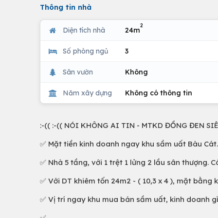
Thông tin nhà
2
Diện tích nhà
24m
Số phòng ngủ
3
Sân vườn
Không
Năm xây dựng
Không có thông tin
:-(( :-(( NÓI KHÔNG AI TIN - MTKD ĐỒNG ĐEN SIÊU
✅ Mặt tiền kinh doanh ngay khu sầm uất Bàu Cát.
✅ Nhà 5 tầng, với 1 trệt 1 lửng 2 lầu sân thượng. 
✅ Với DT khiêm tốn 24m2 - ( 10,3 x 4 ), mặt bằng 
✅ Vị trí ngay khu mua bán sầm uất, kinh doanh gì
✅