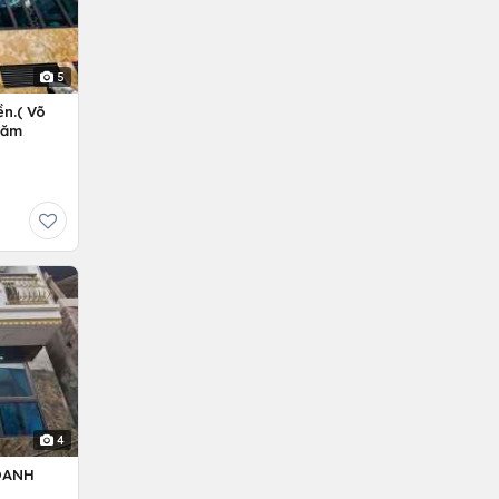
5
n.( Võ
Năm
4
OANH