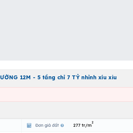
G 12M - 5 tầng chỉ 7 TỶ nhỉnh xíu xiu
2
Đơn giá đất
277 tr/m