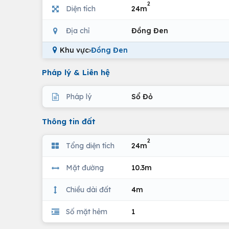
2
Diện tích
24m
Địa chỉ
Đồng Đen
Khu vực
›
Đồng Đen
Pháp lý & Liên hệ
Pháp lý
Sổ Đỏ
Thông tin đất
2
Tổng diện tích
24m
Mặt đường
10.3m
Chiều dài đất
4m
Số mặt hẻm
1