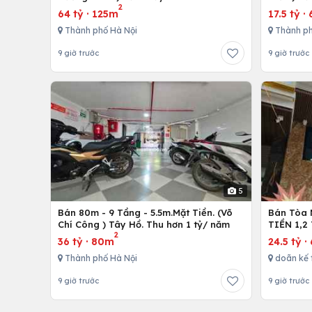
2
64 tỷ
·
125m
17.5 tỷ
·
Thành phố Hà Nội
Thành ph
9 giờ trước
9 giờ trước
5
Bán 80m - 9 Tầng - 5.5m.Mặt Tiền. (Võ
Bán Tòa 
Chí Công ) Tây Hồ. Thu hơn 1 tỷ/ năm
TIỀN 1,2
2
36 tỷ
·
80m
24.5 tỷ
·
Thành phố Hà Nội
doãn kế 
9 giờ trước
9 giờ trước