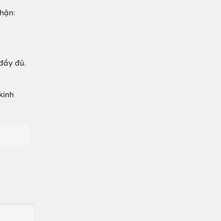
nhận:
đầy đủ.
kinh