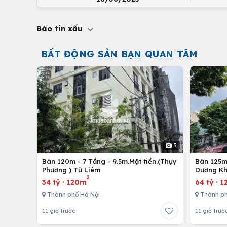
Báo tin xấu
BẤT ĐỘNG SẢN BẠN QUAN TÂM
5
Bán 120m - 7 Tầng - 9.5m.Mặt tiền.(Thụy
Bán 125m 
Phương ) Từ Liêm
Dương Kh
2
34 tỷ
·
120m
64 tỷ
·
1
Thành phố Hà Nội
Thành ph
11 giờ trước
11 giờ trướ