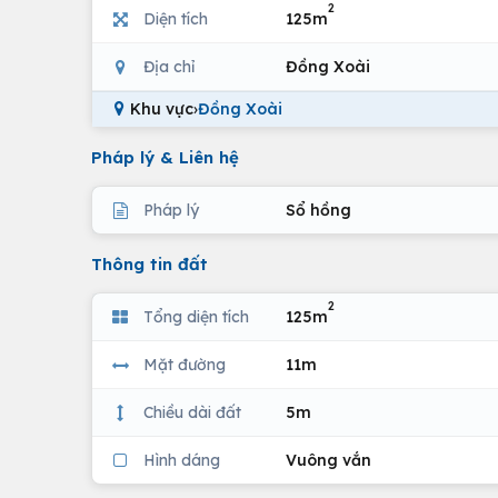
2
Diện tích
125m
Địa chỉ
Đồng Xoài
Khu vực
›
Đồng Xoài
Pháp lý & Liên hệ
Pháp lý
Sổ hồng
Thông tin đất
2
Tổng diện tích
125m
Mặt đường
11m
Chiều dài đất
5m
Hình dáng
Vuông vắn