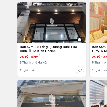
4
Bán 52m - 8 Tầng. ( Đường Bưởi ) Ba
Bán 56m -
Đình. Ô Tô Kinh Doanh
Giấy. ô t
2
26 tỷ
·
52m
23 tỷ
·
6
Thành phố Hà Nội
Thành ph
11 giờ trước
11 giờ trướ