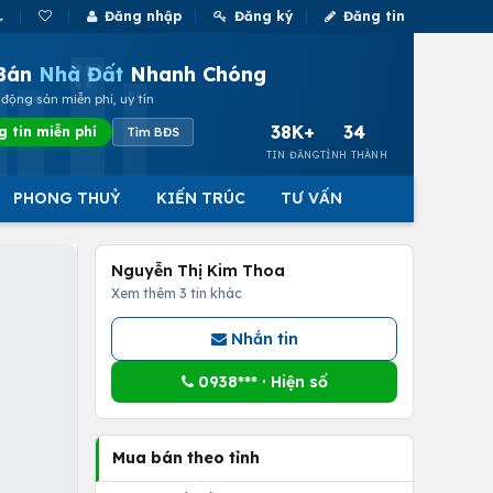
Đăng nhập
Đăng ký
Đăng tin
Bán
Nhà Đất
Nhanh Chóng
động sản miễn phí, uy tín
38K+
34
g tin miễn phí
Tìm BĐS
TIN ĐĂNG
TỈNH THÀNH
PHONG THUỶ
KIẾN TRÚC
TƯ VẤN
Nguyễn Thị Kim Thoa
Xem thêm 3 tin khác
Nhắn tin
0938*** · Hiện số
Mua bán theo tỉnh