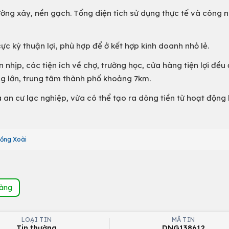
ường xây, nền gạch. Tổng diện tích sử dụng thực tế và công 
ực kỳ thuận lợi, phù hợp để ở kết hợp kinh doanh nhỏ lẻ.
hịp, các tiện ích về chợ, trường học, cửa hàng tiện lợi đều 
ng lớn, trung tâm thành phố khoảng 7km.
 an cư lạc nghiệp, vừa có thể tạo ra dòng tiền từ hoạt động 
ồng Xoài
hàng
LOẠI TIN
MÃ TIN
Tin thường
DNG138612