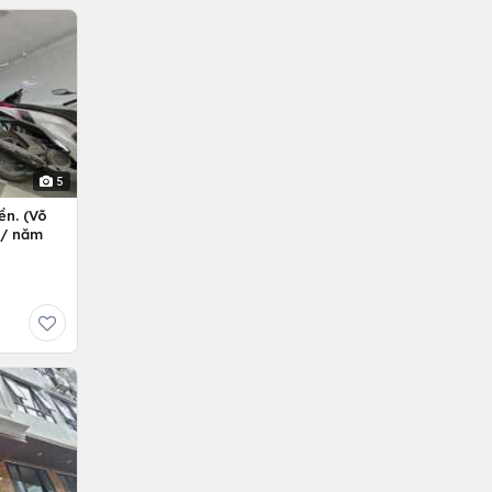
5
ền. (Võ
ỷ/ năm