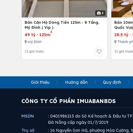
4
Bán Căn Hộ Dòng Tiền 125m - 8 Tầng.
Bán 106m 
Mỹ Đình ( Vip )
Quốc Vượ
2
49 tỷ
·
125m
28.5 tỷ
·
mỹ Đình
Thành ph
11 giờ trước
11 giờ trướ
Giới thiệu
Hướng dẫn
Quy định
CÔNG TY CỔ PHẦN IMUABANBDS
MSDN
: 0401986213 do Sở Kế hoạch & Đầu tư TP
Đà Nẵng cấp ngày 01/7/2019
Trụ sở
: 16 Nguyễn Sơn Hà, phường Hòa Cường, t