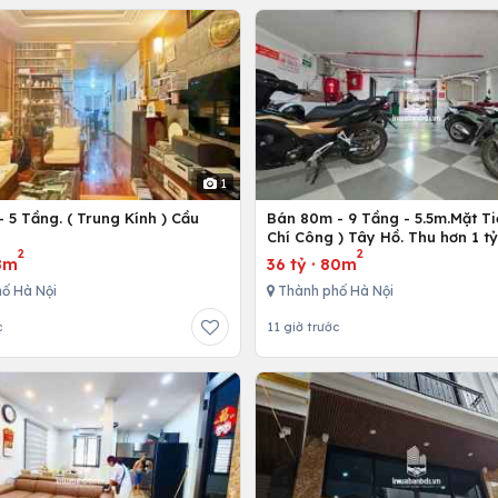
1
 5 Tầng. ( Trung Kính ) Cầu
Bán 80m - 9 Tầng - 5.5m.Mặt Ti
ô
Chí Công ) Tây Hồ. Thu hơn 1 t
2
2
8m
36 tỷ
·
80m
ố Hà Nội
Thành phố Hà Nội
c
11 giờ trước