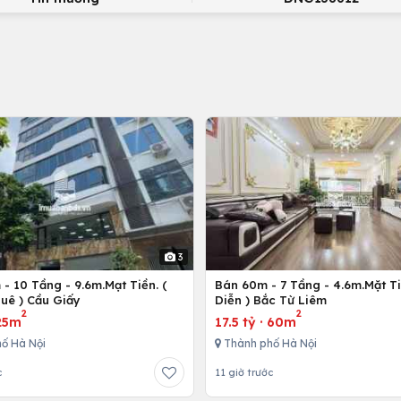
3
- 10 Tầng - 9.6m.Mạt Tiền. (
Bán 60m - 7 Tầng - 4.6m.Mặt Ti
uê ) Cầu Giấy
Diễn ) Bắc Từ Liêm
2
2
25m
17.5 tỷ
·
60m
ố Hà Nội
Thành phố Hà Nội
c
11 giờ trước