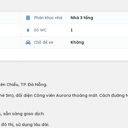
Phân khúc nhà
Nhà 3 tầng
Số WC
1
Chỗ để xe
Không
iên Chiểu, TP. Đà Nẵng.
ỉa hè 5m), đối diện Công viên Aurora thoáng mát. Cách đường
, sẵn sàng giao dịch.
đô thị, sử dụng lâu dài.