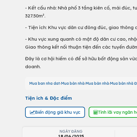
- Kết cấu nhà: Nhà phố 3 tầng kiên cố, mái đúc, t
327.50m².
- Tiện ích: Khu vực dân cư đông đúc, giao thông c
- Khu vực xung quanh có mật độ dân cư cao, nhộn n
Giao thông kết nối thuận tiện đến các tuyến đườ
Đây là cơ hội hiếm có để sở hữu bất động sản vừa
doanh.
Mua ban nha dat
Mua bán nhà
Mua bán nhà
Mua bán nhà Đ
Tiện ích & Đặc điểm
Biến động giá khu vực
Tính lãi vay ngân 
NGÀY ĐĂNG
18/06/2025