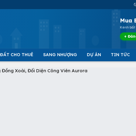
Mua 
Kênh bất 
+ Đăn
 ĐẤT CHO THUÊ
SANG NHƯỢNG
DỰ ÁN
TIN TỨC