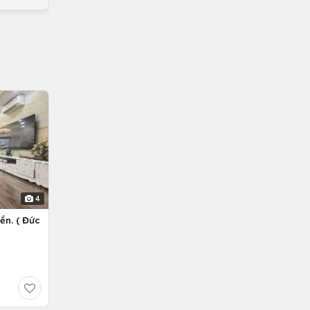
4
ền. ( Đức