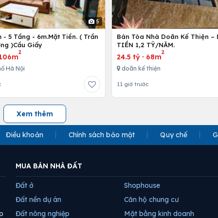
5
- 5 Tầng - 6m.Mặt Tiền. ( Trần
Bán Tòa Nhà Doãn Kế Thiện 
ng )Cầu Giấy
TIỀN 1,2 TỶ/NĂM.
2
2
106m
24.5 tỷ
·
68m
ố Hà Nội
doãn kế thiện
c
11 giờ trước
Xem thêm
Điều khoản
Chính sách bảo mật
Quy chế
G
MUA BÁN NHÀ ĐẤT
Đất ở
Shophouse
Đất nền dự án
Căn hộ chung cư
p
Đất nông nghiệp
Mặt bằng kinh doanh