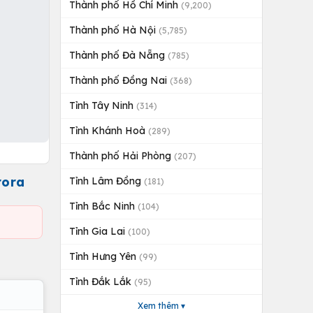
Thành phố Hồ Chí Minh
(9,200)
Thành phố Hà Nội
(5,785)
Thành phố Đà Nẵng
(785)
Thành phố Đồng Nai
(368)
Tỉnh Tây Ninh
(314)
Tỉnh Khánh Hoà
(289)
Thành phố Hải Phòng
(207)
rora
Tỉnh Lâm Đồng
(181)
Tỉnh Bắc Ninh
(104)
Tỉnh Gia Lai
(100)
Tỉnh Hưng Yên
(99)
Tỉnh Đắk Lắk
(95)
Xem thêm ▾