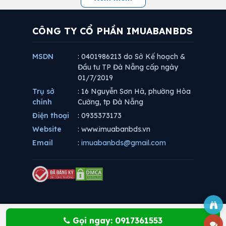
CÔNG TY CỔ PHẦN IMUABANBDS
MSDN
: 0401986213 do Sở Kế hoạch &
Đầu tư TP Đà Nẵng cấp ngày
01/7/2019
Trụ sở
: 16 Nguyễn Sơn Hà, phường Hòa
chính
Cường, tp Đà Nẵng
Điện thoại
: 0935373173
Website
: www.imuabanbds.vn
Email
:
imuabanbds@gmail.com
Gọi ngay: 0917361553