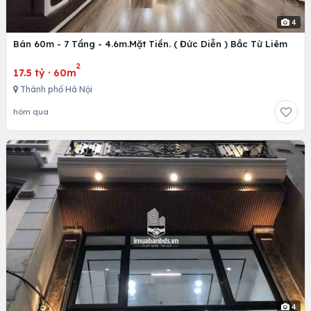
4
Bán 60m - 7 Tầng - 4.6m.Mặt Tiền. ( Đức Diễn ) Bắc Từ Liêm
2
17.5 tỷ
·
60m
Thành phố Hà Nội
hôm qua
4