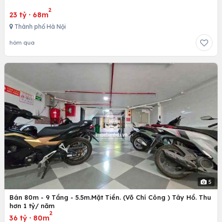
2
23 tỷ
·
68m
Thành phố Hà Nội
hôm qua
5
Bán 80m - 9 Tầng - 5.5m.Mặt Tiền. (Võ Chí Công ) Tây Hồ. Thu
hơn 1 tỷ/ năm
2
36 tỷ
·
80m