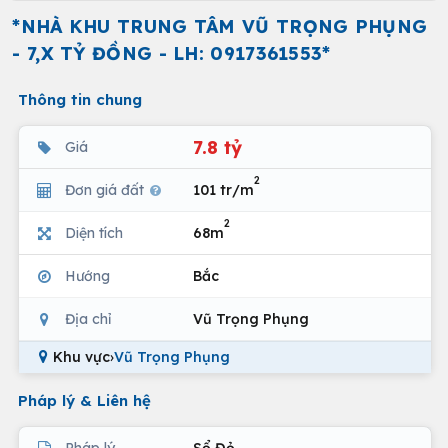
*NHÀ KHU TRUNG TÂM VŨ TRỌNG PHỤNG
- 7,X TỶ ĐỒNG - LH: 0917361553*
Thông tin chung
7.8 tỷ
Giá
2
Đơn giá đất
101 tr/m
2
Diện tích
68m
Hướng
Bắc
Địa chỉ
Vũ Trọng Phụng
Khu vực
›
Vũ Trọng Phụng
Pháp lý & Liên hệ
Pháp lý
Sổ Đỏ