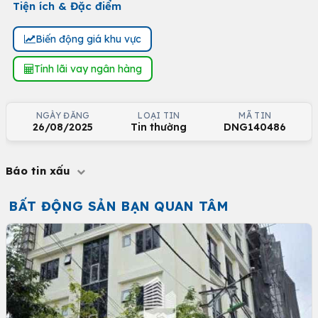
Tiện ích & Đặc điểm
Biến động giá khu vực
Tính lãi vay ngân hàng
NGÀY ĐĂNG
LOẠI TIN
MÃ TIN
26/08/2025
Tin thường
DNG140486
Báo tin xấu
BẤT ĐỘNG SẢN BẠN QUAN TÂM