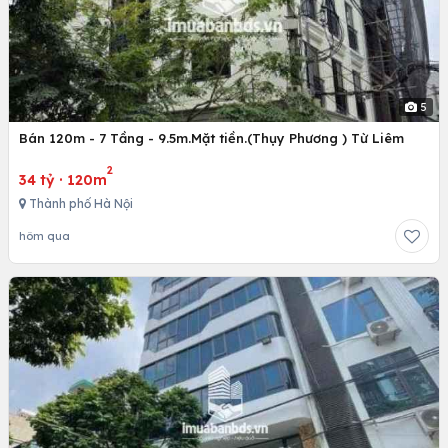
5
Bán 120m - 7 Tầng - 9.5m.Mặt tiền.(Thụy Phương ) Từ Liêm
2
34 tỷ
·
120m
Thành phố Hà Nội
hôm qua