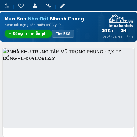
Mua Bán
Nhà Đất
Nhanh Chóng
Kênh bất động sản miễn phí, uy tín
38K+
34
+ Đăng tin miễn phí
Tìm BĐS
TIN ĐĂNG
TỈNH THÀNH