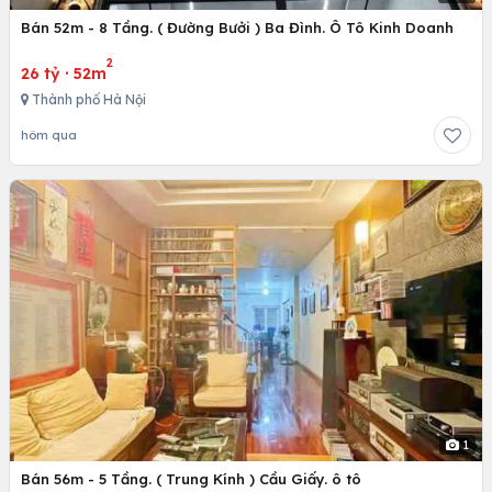
Bán 52m - 8 Tầng. ( Đường Bưởi ) Ba Đình. Ô Tô Kinh Doanh
2
26 tỷ
·
52m
Thành phố Hà Nội
hôm qua
1
Bán 56m - 5 Tầng. ( Trung Kính ) Cầu Giấy. ô tô