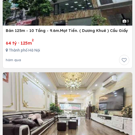
3
Bán 125m - 10 Tầng - 9.6m.Mạt Tiền. ( Dương Khuê ) Cầu Giấy
2
64 tỷ
·
125m
Thành phố Hà Nội
hôm qua