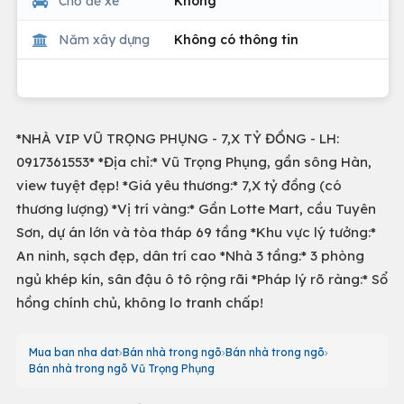
Chỗ để xe
Không
Năm xây dựng
Không có thông tin
*NHÀ VIP VŨ TRỌNG PHỤNG - 7,X TỶ ĐỒNG - LH:
0917361553* *Địa chỉ:* Vũ Trọng Phụng, gần sông Hàn,
view tuyệt đẹp! *Giá yêu thương:* 7,X tỷ đồng (có
thương lượng) *Vị trí vàng:* Gần Lotte Mart, cầu Tuyên
Sơn, dự án lớn và tòa tháp 69 tầng *Khu vực lý tưởng:*
An ninh, sạch đẹp, dân trí cao *Nhà 3 tầng:* 3 phòng
ngủ khép kín, sân đậu ô tô rộng rãi *Pháp lý rõ ràng:* Sổ
hồng chính chủ, không lo tranh chấp!
Mua ban nha dat
Bán nhà trong ngõ
Bán nhà trong ngõ
Bán nhà trong ngõ Vũ Trọng Phụng