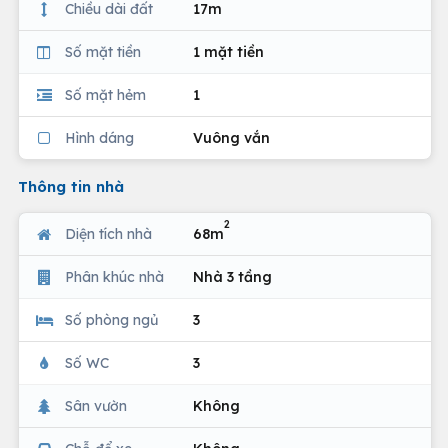
Chiều dài đất
17m
Số mặt tiền
1 mặt tiền
Số mặt hẻm
1
Hình dáng
Vuông vắn
Thông tin nhà
2
Diện tích nhà
68m
Phân khúc nhà
Nhà 3 tầng
Số phòng ngủ
3
Số WC
3
Sân vườn
Không