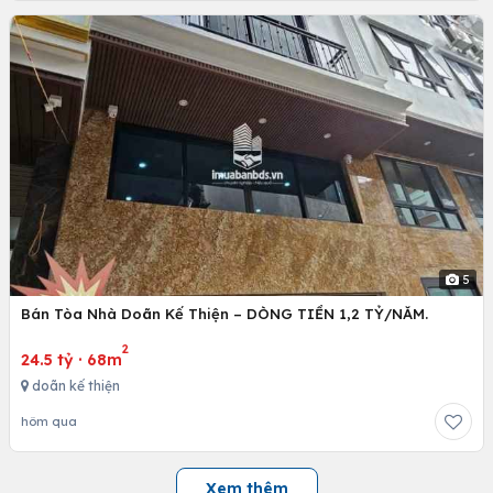
5
Bán Tòa Nhà Doãn Kế Thiện – DÒNG TIỀN 1,2 TỶ/NĂM.
2
24.5 tỷ
·
68m
doãn kế thiện
hôm qua
Xem thêm