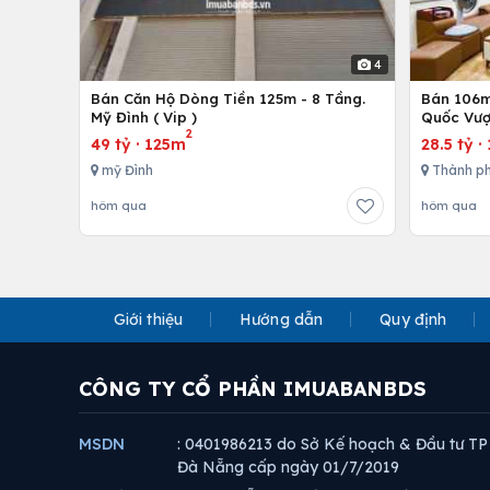
4
Bán Căn Hộ Dòng Tiền 125m - 8 Tầng.
Bán 106m 
Mỹ Đình ( Vip )
Quốc Vượ
2
49 tỷ
·
125m
28.5 tỷ
·
mỹ Đình
Thành ph
hôm qua
hôm qua
Giới thiệu
Hướng dẫn
Quy định
CÔNG TY CỔ PHẦN IMUABANBDS
MSDN
: 0401986213 do Sở Kế hoạch & Đầu tư TP
Đà Nẵng cấp ngày 01/7/2019