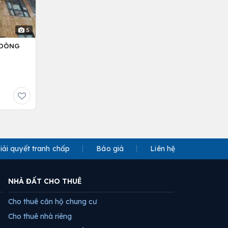
5
– DÒNG
iải quyết tranh chấp
Báo giá
Liên hệ
NHÀ ĐẤT CHO THUÊ
Cho thuê căn hộ chung cư
Cho thuê nhà riêng