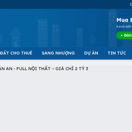
Mua 
Kênh bất 
+ Đăn
 ĐẤT CHO THUÊ
SANG NHƯỢNG
DỰ ÁN
TIN TỨC