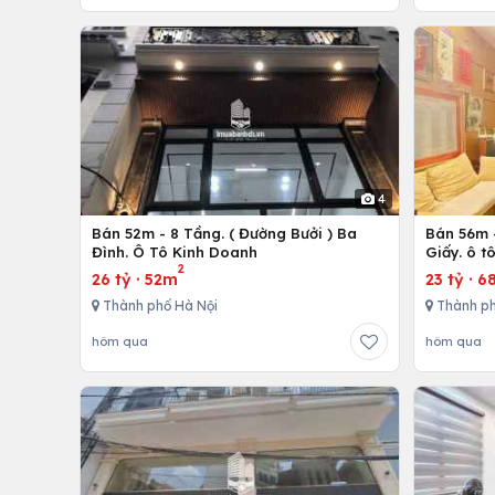
4
Bán 52m - 8 Tầng. ( Đường Bưởi ) Ba
Bán 56m -
Đình. Ô Tô Kinh Doanh
Giấy. ô t
2
26 tỷ
·
52m
23 tỷ
·
6
Thành phố Hà Nội
Thành ph
hôm qua
hôm qua