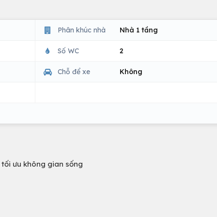
Phân khúc nhà
Nhà 1 tầng
Số WC
2
Chỗ để xe
Không
 – tối ưu không gian sống