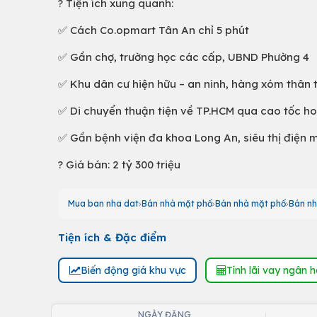
? Tiện ích xung quanh:
✅ Cách Co.opmart Tân An chỉ 5 phút
✅ Gần chợ, trường học các cấp, UBND Phường 4
✅ Khu dân cư hiện hữu – an ninh, hàng xóm thân 
✅ Di chuyển thuận tiện về TP.HCM qua cao tốc h
✅ Gần bệnh viện đa khoa Long An, siêu thị điện 
? Giá bán: 2 tỷ 300 triệu
Mua ban nha dat
Bán nhà mặt phố
Bán nhà mặt phố
Bán nh
Tiện ích & Đặc điểm
Biến động giá khu vực
Tính lãi vay ngân 
NGÀY ĐĂNG