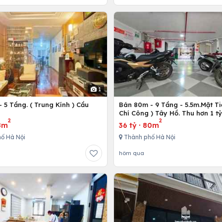
1
 5 Tầng. ( Trung Kính ) Cầu
Bán 80m - 9 Tầng - 5.5m.Mặt Ti
ô
Chí Công ) Tây Hồ. Thu hơn 1 t
2
2
8m
36 tỷ
·
80m
ố Hà Nội
Thành phố Hà Nội
hôm qua