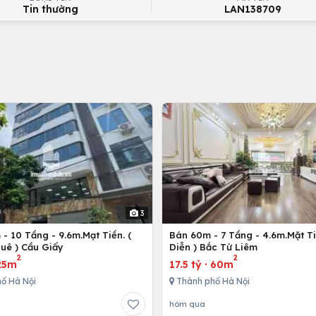
Tin thường
LAN138709
3
- 10 Tầng - 9.6m.Mạt Tiền. (
Bán 60m - 7 Tầng - 4.6m.Mặt Ti
uê ) Cầu Giấy
Diễn ) Bắc Từ Liêm
2
2
25m
17.5 tỷ
·
60m
ố Hà Nội
Thành phố Hà Nội
hôm qua