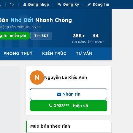
Đăng nhập
Đăng ký
Đăng tin
Bán
Nhà Đất
Nhanh Chóng
động sản miễn phí, uy tín
38K+
34
g tin miễn phí
Tìm BĐS
TIN ĐĂNG
TỈNH THÀNH
PHONG THUỶ
KIẾN TRÚC
TƯ VẤN
N
Nguyễn Lê Kiều Anh
Nhắn tin
0933*** · Hiện số
Mua bán theo tỉnh