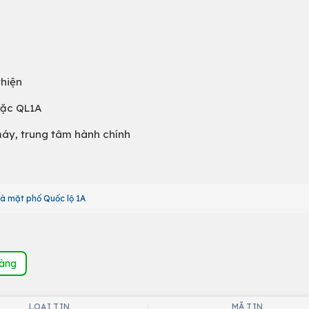
thiện
oặc QL1A
máy, trung tâm hành chính
à mặt phố Quốc lộ 1A
hàng
LOẠI TIN
MÃ TIN