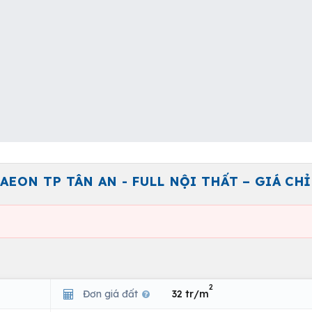
 AEON TP TÂN AN - FULL NỘI THẤT – GIÁ CHỈ 
2
Đơn giá đất
32 tr/m