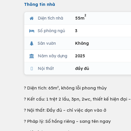
Thông tin nhà
2
Diện tích nhà
55m
Số phòng ngủ
3
Sân vườn
Không
Năm xây dựng
2025
Nội thất
đầy đủ
? Diện tích: 65m², không lỗi phong thủy
? Kết cấu: 1 trệt 2 lầu, 3pn, 2wc, thiết kế hiện đại
?️ Nội thất: Đầy đủ – chỉ việc dọn vào ở
? Pháp lý: Sổ hồng riêng – sang tên ngay