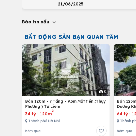
21/06/2025
Báo tin xấu
BẤT ĐỘNG SẢN BẠN QUAN TÂM
5
Bán 120m - 7 Tầng - 9.5m.Mặt tiền.(Thụy
Bán 125m 
Phương ) Từ Liêm
Dương Kh
2
34 tỷ
·
120m
64 tỷ
·
1
Thành phố Hà Nội
Thành ph
hôm qua
hôm qua