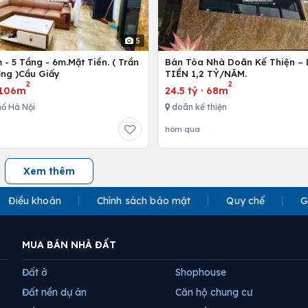
5
- 5 Tầng - 6m.Mặt Tiền. ( Trần
Bán Tòa Nhà Doãn Kế Thiện 
ng )Cầu Giấy
TIỀN 1,2 TỶ/NĂM.
2
2
106m
24.5 tỷ
·
68m
ố Hà Nội
doãn kế thiện
hôm qua
Xem thêm
Điều khoản
Chính sách bảo mật
Quy chế
G
MUA BÁN NHÀ ĐẤT
Đất ở
Shophouse
Đất nền dự án
Căn hộ chung cư