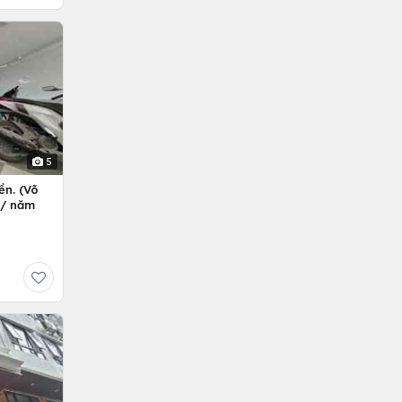
5
ền. (Võ
ỷ/ năm