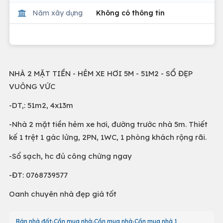
Năm xây dựng
Không có thông tin
NHÀ 2 MẶT TIỀN - HẺM XE HƠI 5M - 51M2 - SỔ ĐẸP
VUÔNG VỨC
-DT,: 51m2, 4x13m
-Nhà 2 mặt tiền hẻm xe hơi, đường trước nhà 5m. Thiết
kế 1 trệt 1 gác lửng, 2PN, 1WC, 1 phòng khách rộng rãi.
-Sổ sạch, hc đủ công chứng ngay
-ĐT: 0768739577
Oanh chuyên nhà đẹp giá tốt
Bán nhà đất
Cần mua nhà
Cần mua nhà
Cần mua nhà 1