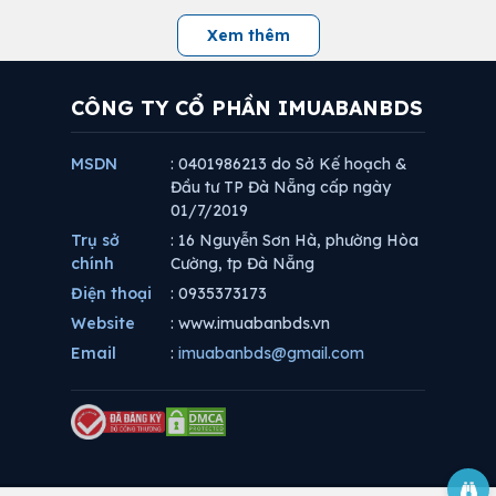
Xem thêm
CÔNG TY CỔ PHẦN IMUABANBDS
MSDN
: 0401986213 do Sở Kế hoạch &
Đầu tư TP Đà Nẵng cấp ngày
01/7/2019
Trụ sở
: 16 Nguyễn Sơn Hà, phường Hòa
chính
Cường, tp Đà Nẵng
Điện thoại
: 0935373173
Website
: www.imuabanbds.vn
Email
:
imuabanbds@gmail.com