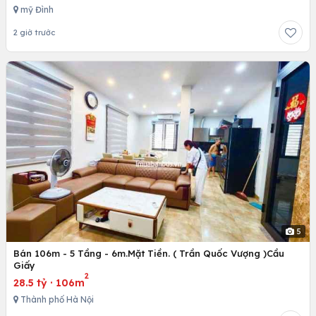
mỹ Đình
2 giờ trước
5
Bán 106m - 5 Tầng - 6m.Mặt Tiền. ( Trần Quốc Vượng )Cầu
Giấy
2
28.5 tỷ
·
106m
Thành phố Hà Nội