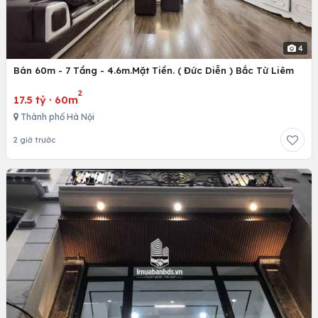
4
Bán 60m - 7 Tầng - 4.6m.Mặt Tiền. ( Đức Diễn ) Bắc Từ Liêm
2
17.5 tỷ
·
60m
Thành phố Hà Nội
2 giờ trước