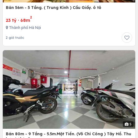
Bán 56m - 5 Tầng. ( Trung Kính ) Cầu Giấy. ô tô
2
23 tỷ
·
68m
Thành phố Hà Nội
2 giờ trước
5
Bán 80m - 9 Tầng - 5.5m.Mặt Tiền. (Võ Chí Công ) Tây Hồ. Thu