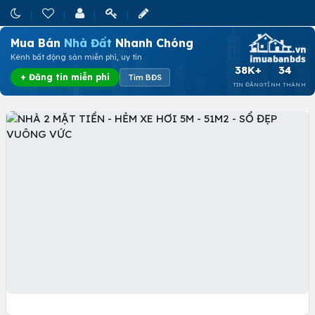
Mua Bán
Nhà Đất
Nhanh Chóng
Kênh bất động sản miễn phí, uy tín
38K+
34
+ Đăng tin miễn phí
Tìm BĐS
TIN ĐĂNG
TỈNH THÀNH