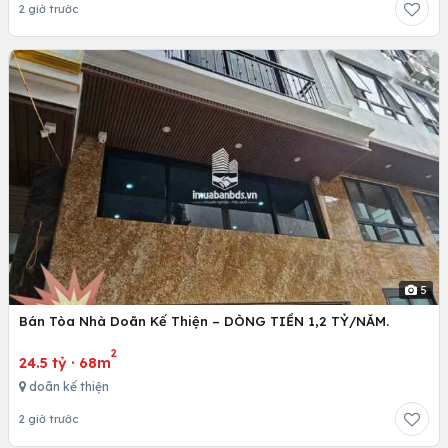
2 giờ trước
5
Bán Tòa Nhà Doãn Kế Thiện – DÒNG TIỀN 1,2 TỶ/NĂM.
2
24.5 tỷ
·
68m
doãn kế thiện
2 giờ trước