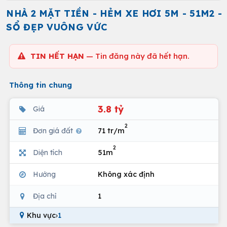
NHÀ 2 MẶT TIỀN - HẺM XE HƠI 5M - 51M2 -
SỔ ĐẸP VUÔNG VỨC
TIN HẾT HẠN
— Tin đăng này đã hết hạn.
Thông tin chung
3.8 tỷ
Giá
2
Đơn giá đất
71 tr/m
2
Diện tích
51m
Hướng
Không xác định
Địa chỉ
1
Khu vực
›
1