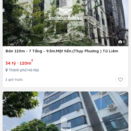
5
Bán 120m - 7 Tầng - 9.5m.Mặt tiền.(Thụy Phương ) Từ Liêm
2
34 tỷ
·
120m
Thành phố Hà Nội
2 giờ trước