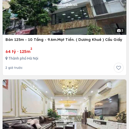
3
Bán 125m - 10 Tầng - 9.6m.Mạt Tiền. ( Dương Khuê ) Cầu Giấy
2
64 tỷ
·
125m
Thành phố Hà Nội
2 giờ trước