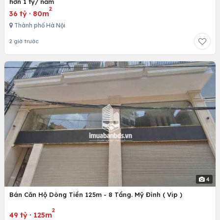
hơn 1 tỷ/ năm
2
36 tỷ
·
80m
Thành phố Hà Nội
2 giờ trước
4
Bán Căn Hộ Dòng Tiền 125m - 8 Tầng. Mỹ Đình ( Vip )
2
49 tỷ
·
125m