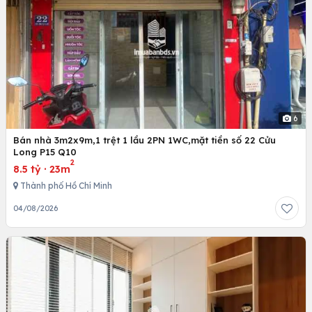
6
Bán nhà 3m2x9m,1 trệt 1 lầu 2PN 1WC,mặt tiền số 22 Cửu
Long P15 Q10
2
8.5 tỷ
·
23m
Thành phố Hồ Chí Minh
04/08/2026