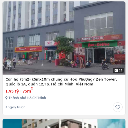
13
Căn hộ 75m2=7.5mx10m chung cư Hoa Phượng/ Zen Tower,
Quốc lộ 1A, quân 12,Tp. Hồ Chí Minh, Việt Nam
2
1.95 tỷ
·
75m
Thành phố Hồ Chí Minh
3 ngày trước