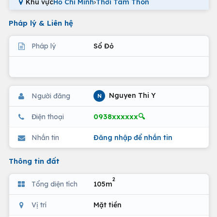
Khu vực
Hồ Chí Minh
›
Thới Tam Thôn
Pháp lý & Liên hệ
Pháp lý
Sổ Đỏ
Nguyen Thi Y
Người đăng
N
0938xxxxxx🔍
Điện thoại
Nhắn tin
Đăng nhập để nhắn tin
Thông tin đất
2
Tổng diện tích
105m
Vị trí
Mặt tiền