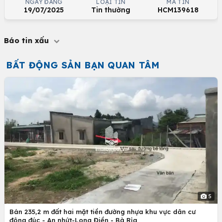
NGÀY ĐĂNG
LOẠI TIN
MÃ TIN
19/07/2025
Tin thường
HCM139618
Báo tin xấu
BẤT ĐỘNG SẢN BẠN QUAN TÂM
5
Bán 235,2 m đất hai mặt tiền đường nhựa khu vực dân cư
đông đúc - An nhứt-Long Điền - Bà Rịa