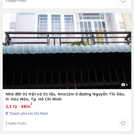
3 ngày trước
6
Nhà đất 01 trệt và 01 lầu, 4mx12m ở đường Nguyễn Thị Sáu,
H. Hóc Môn, Tp. Hồ Chí Minh
2
2.2 tỷ
·
48m
Thành phố Hồ Chí Minh
3 ngày trước