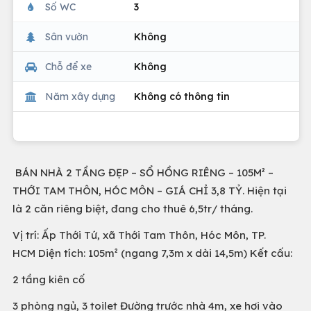
Số WC
3
Sân vườn
Không
Chỗ để xe
Không
Năm xây dựng
Không có thông tin
BÁN NHÀ 2 TẦNG ĐẸP – SỔ HỒNG RIÊNG – 105M² –
THỚI TAM THÔN, HÓC MÔN – GIÁ CHỈ 3,8 TỶ. Hiện tại
là 2 căn riêng biệt, đang cho thuê 6,5tr/ tháng.
Vị trí: Ấp Thới Tứ, xã Thới Tam Thôn, Hóc Môn, TP.
HCM Diện tích: 105m² (ngang 7,3m x dài 14,5m) Kết cấu:
2 tầng kiên cố
3 phòng ngủ, 3 toilet Đường trước nhà 4m, xe hơi vào