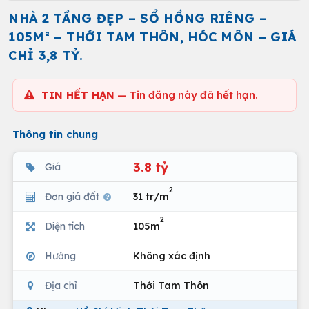
NHÀ 2 TẦNG ĐẸP – SỔ HỒNG RIÊNG –
105M² – THỚI TAM THÔN, HÓC MÔN – GIÁ
CHỈ 3,8 TỶ.
TIN HẾT HẠN
— Tin đăng này đã hết hạn.
Thông tin chung
3.8 tỷ
Giá
2
Đơn giá đất
31 tr/m
2
Diện tích
105m
Hướng
Không xác định
Địa chỉ
Thới Tam Thôn