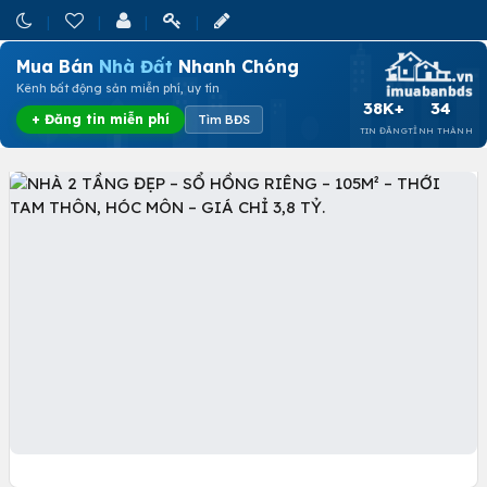
Mua Bán
Nhà Đất
Nhanh Chóng
Kênh bất động sản miễn phí, uy tín
38K+
34
+ Đăng tin miễn phí
Tìm BĐS
TIN ĐĂNG
TỈNH THÀNH