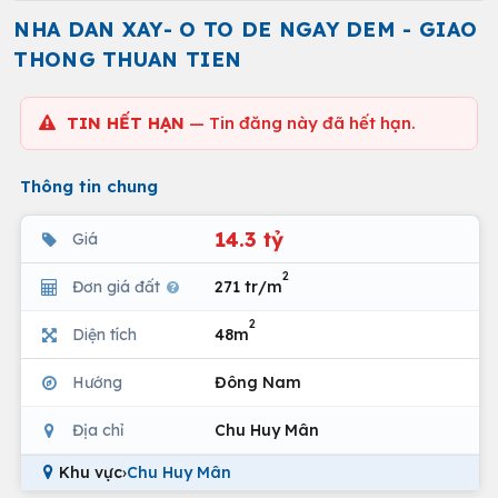
NHA DAN XAY- O TO DE NGAY DEM - GIAO
THONG THUAN TIEN
TIN HẾT HẠN
— Tin đăng này đã hết hạn.
Thông tin chung
14.3 tỷ
Giá
2
Đơn giá đất
271 tr/m
2
Diện tích
48m
Hướng
Đông Nam
Địa chỉ
Chu Huy Mân
Khu vực
›
Chu Huy Mân