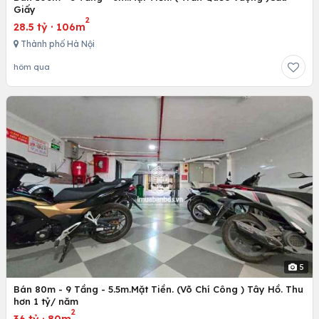
Giấy
2
28.5 tỷ
·
106m
Thành phố Hà Nội
hôm qua
5
Bán 80m - 9 Tầng - 5.5m.Mặt Tiền. (Võ Chí Công ) Tây Hồ. Thu
hơn 1 tỷ/ năm
2
36 tỷ
·
80m