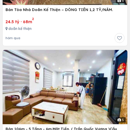
5
Bán Tòa Nhà Doãn Kế Thiện – DÒNG TIỀN 1,2 TỶ/NĂM.
2
24.5 tỷ
·
68m
doãn kế thiện
hôm qua
5
Bán 106m - 5 Tầng - 6m.Mặt Tiền. ( Trần Quốc Vượng )Cầu