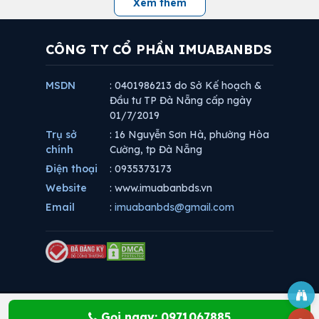
Xem thêm
CÔNG TY CỔ PHẦN IMUABANBDS
MSDN
: 0401986213 do Sở Kế hoạch &
Đầu tư TP Đà Nẵng cấp ngày
01/7/2019
Trụ sở
: 16 Nguyễn Sơn Hà, phường Hòa
chính
Cường, tp Đà Nẵng
Điện thoại
: 0935373173
Website
: www.imuabanbds.vn
Email
:
imuabanbds@gmail.com
Gọi ngay: 0971067885