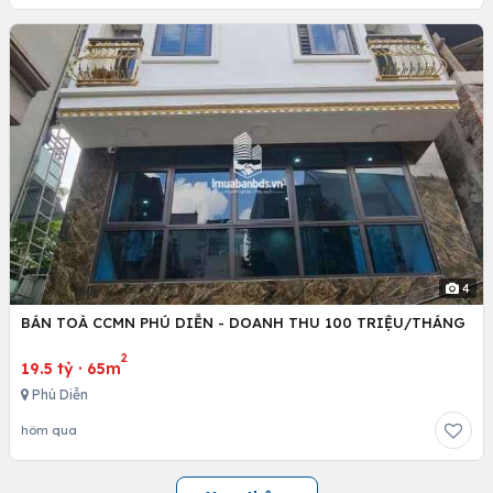
4
BÁN TOÀ CCMN PHÚ DIỄN - DOANH THU 100 TRIỆU/THÁNG
2
19.5 tỷ
·
65m
Phú Diễn
hôm qua