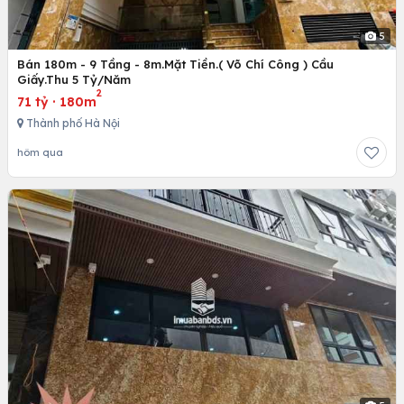
5
Bán 180m - 9 Tầng - 8m.Mặt Tiền.( Võ Chí Công ) Cầu
Giấy.Thu 5 Tỷ/Năm
2
71 tỷ
·
180m
Thành phố Hà Nội
hôm qua