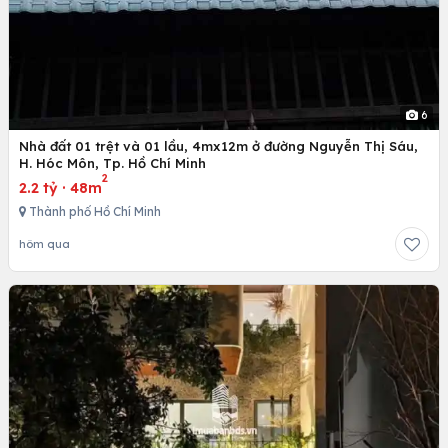
6
Nhà đất 01 trệt và 01 lầu, 4mx12m ở đường Nguyễn Thị Sáu,
H. Hóc Môn, Tp. Hồ Chí Minh
2
2.2 tỷ
·
48m
Thành phố Hồ Chí Minh
hôm qua