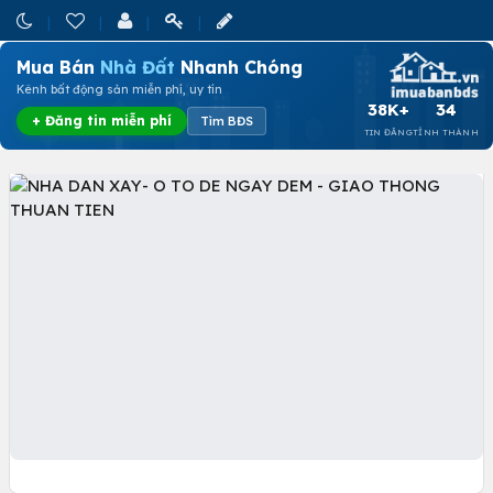
Mua Bán
Nhà Đất
Nhanh Chóng
Kênh bất động sản miễn phí, uy tín
38K+
34
+ Đăng tin miễn phí
Tìm BĐS
TIN ĐĂNG
TỈNH THÀNH