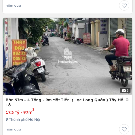
hôm qua
5
Bán 97m - 4 Tầng - 9m.Mặt Tiền. ( Lạc Long Quân ) Tây Hồ. Ô
Tô
2
17.3 tỷ
·
97m
Thành phố Hà Nội
hôm qua