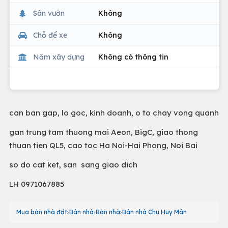
Sân vườn
Không
Chỗ để xe
Không
Năm xây dựng
Không có thông tin
can ban gap, lo goc, kinh doanh, o to chay vong quanh
gan trung tam thuong mai Aeon, BigC, giao thong
thuan tien QL5, cao toc Ha Noi-Hai Phong, Noi Bai
so do cat ket, san sang giao dich
LH 0971067885
Mua bán nhà đất
Bán nhà
Bán nhà
Bán nhà Chu Huy Mân