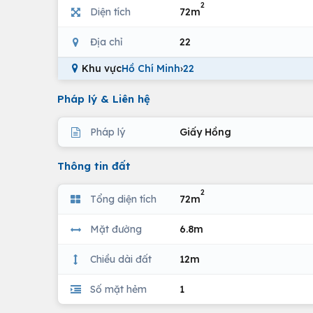
2
Diện tích
72m
Địa chỉ
22
Khu vực
Hồ Chí Minh
›
22
Pháp lý & Liên hệ
Pháp lý
Giấy Hồng
Thông tin đất
2
Tổng diện tích
72m
Mặt đường
6.8m
Chiều dài đất
12m
Số mặt hẻm
1