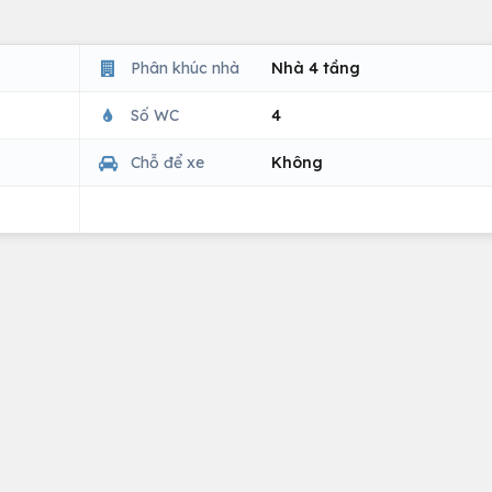
Phân khúc nhà
Nhà 4 tầng
Số WC
4
Chỗ để xe
Không