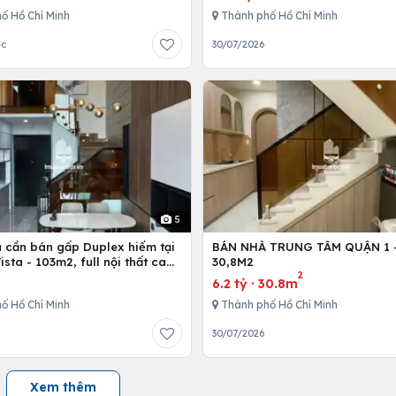
ố Hồ Chí Minh
Thành phố Hồ Chí Minh
ớc
30/07/2026
5
ủ cần bán gấp Duplex hiếm tại
BÁN NHÀ TRUNG TÂM QUẬN 1 - 
Vista - 103m2, full nội thất cao
30,8M2
2
6.2 tỷ
·
30.8m
ố Hồ Chí Minh
Thành phố Hồ Chí Minh
30/07/2026
Xem thêm