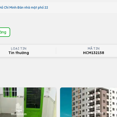
ồ Chí Minh
Bán nhà mặt phố 22
hàng
LOẠI TIN
MÃ TIN
Tin thường
HCM132158