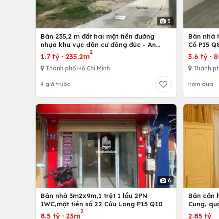
5
Bán 235,2 m đất hai mặt tiền đường
Bán nhà h
nhựa khu vực dân cư đông đúc - An
Cố P15 Q
2
nhứt-Long Điền - Bà Rịa
1.7 tỷ
·
235.2m
3.6 tỷ
·
Thành phố Hồ Chí Minh
Thành ph
4 giờ trước
hôm qua
6
Bán nhà 3m2x9m,1 trệt 1 lầu 2PN
Bán căn h
1WC,mặt tiền số 22 Cửu Long P15 Q10
Cung, qu
2
8.5 tỷ
·
23m
2.85 tỷ