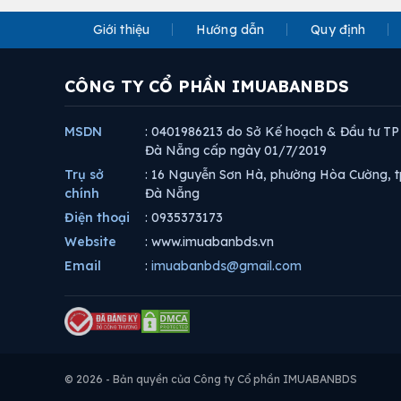
Giới thiệu
Hướng dẫn
Quy định
CÔNG TY CỔ PHẦN IMUABANBDS
MSDN
: 0401986213 do Sở Kế hoạch & Đầu tư TP
Đà Nẵng cấp ngày 01/7/2019
Trụ sở
: 16 Nguyễn Sơn Hà, phường Hòa Cường, t
chính
Đà Nẵng
Điện thoại
: 0935373173
Website
: www.imuabanbds.vn
Email
:
imuabanbds@gmail.com
© 2026 - Bản quyền của Công ty Cổ phần IMUABANBDS