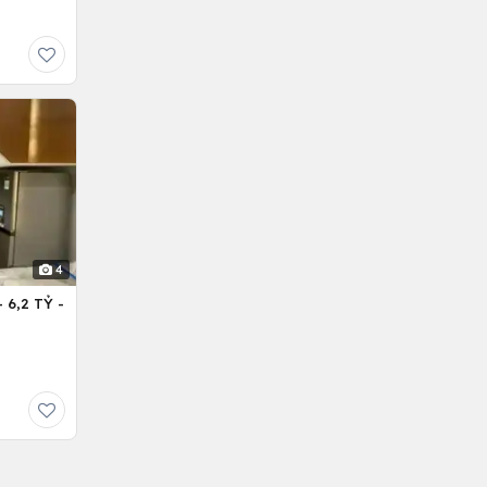
4
6,2 TỶ -