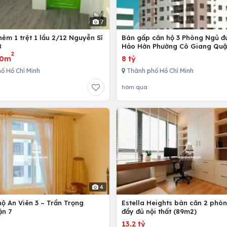
7
ẻm 1 trệt 1 lầu 2/12 Nguyễn Sĩ
Bán gấp căn hộ 3 Phòng Ngủ đ
8
Hảo Hớn Phường Cô Giang Quậ
2
80m
8 tỷ
ố Hồ Chí Minh
Thành phố Hồ Chí Minh
hôm qua
4
ộ An Viên 3 – Trần Trọng
Estella Heights bán căn 2 phò
ận 7
đầy đủ nội thất (89m2)
13.2 tỷ