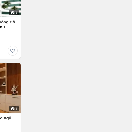
1
ường Hồ
n 1
1
ng ngủ