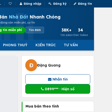
Đăng nhập
Đăng ký
Đăng tin
Bán
Nhà Đất
Nhanh Chóng
động sản miễn phí, uy tín
38K+
34
g tin miễn phí
Tìm BĐS
TIN ĐĂNG
TỈNH THÀNH
PHONG THUỶ
KIẾN TRÚC
TƯ VẤN
Đ
Đặng Quang
Nhắn tin
0899*** · Hiện số
Mua bán theo tỉnh