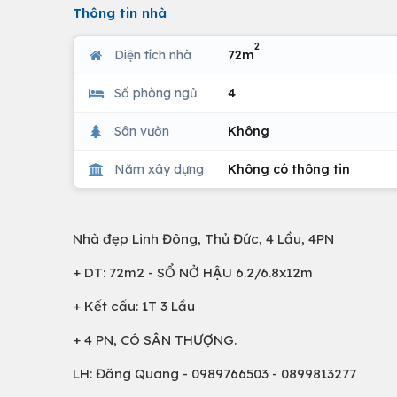
Thông tin nhà
2
Diện tích nhà
72m
Số phòng ngủ
4
Sân vườn
Không
Năm xây dựng
Không có thông tin
Nhà đẹp Linh Đông, Thủ Đức, 4 Lầu, 4PN
+ DT: 72m2 - SỔ NỞ HẬU 6.2/6.8x12m
+ Kết cấu: 1T 3 Lầu
+ 4 PN, CÓ SÂN THƯỢNG.
LH: Đăng Quang - 0989766503 - 0899813277