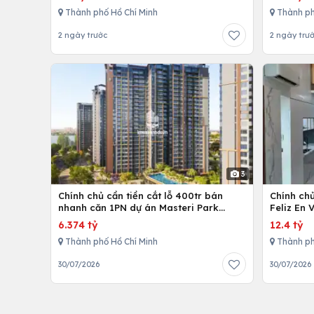
Thành phố Hồ Chí Minh
Thành ph
2 ngày trước
2 ngày trư
3
Chính chủ cần tiền cắt lỗ 400tr bán
Chính ch
nhanh căn 1PN dự án Masteri Park
Feliz En 
Place
cấp
6.374 tỷ
12.4 tỷ
Thành phố Hồ Chí Minh
Thành ph
30/07/2026
30/07/2026