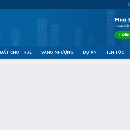
Mua 
Kênh bất 
+ Đăn
 ĐẤT CHO THUÊ
SANG NHƯỢNG
DỰ ÁN
TIN TỨC