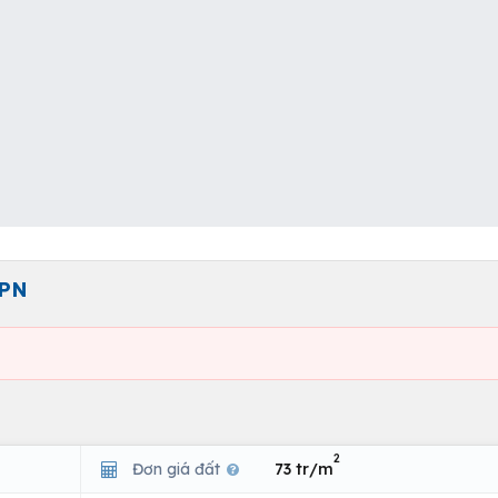
4PN
2
Đơn giá đất
73 tr/m