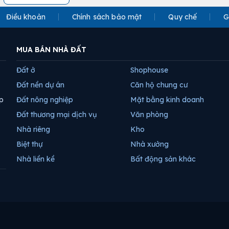
Điều khoản
Chính sách bảo mật
Quy chế
G
MUA BÁN NHÀ ĐẤT
Đất ở
Shophouse
Đất nền dự án
Căn hộ chung cư
p
Đất nông nghiệp
Mặt bằng kinh doanh
Đất thương mại dịch vụ
Văn phòng
Nhà riêng
Kho
Biệt thự
Nhà xưởng
Nhà liền kề
Bất động sản khác