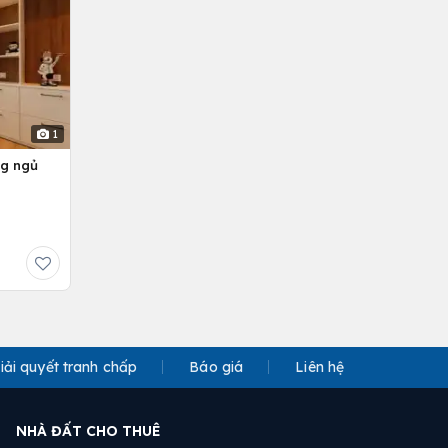
1
ng ngủ
iải quyết tranh chấp
Báo giá
Liên hệ
NHÀ ĐẤT CHO THUÊ