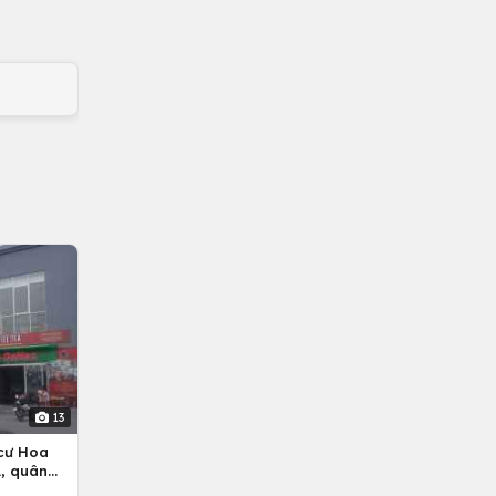
13
cư Hoa
, quân