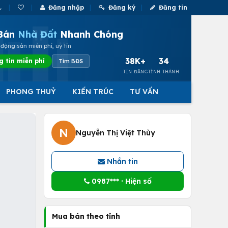
Đăng nhập
Đăng ký
Đăng tin
Bán
Nhà Đất
Nhanh Chóng
động sản miễn phí, uy tín
38K+
34
g tin miễn phí
Tìm BĐS
TIN ĐĂNG
TỈNH THÀNH
PHONG THUỶ
KIẾN TRÚC
TƯ VẤN
N
Nguyễn Thị Việt Thùy
Nhắn tin
0987*** · Hiện số
Mua bán theo tỉnh