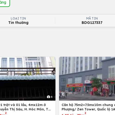
hàng
LOẠI TIN
MÃ TIN
Tin thường
BDG127337
6
Căn hộ 75m2=7.5mx10m chung 
uyễn Thị Sáu, H. Hóc Môn, Tp.
Phượng/ Zen Tower, Quốc lộ 1A
2
2
inh
12,Tp. Hồ Chí Minh, Việt Nam