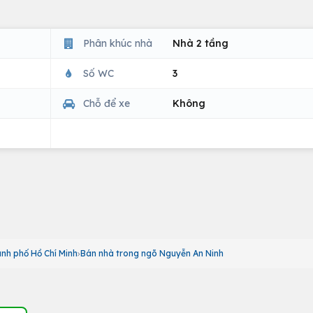
Phân khúc nhà
Nhà 2 tầng
Số WC
3
Chỗ để xe
Không
nh phố Hồ Chí Minh
Bán nhà trong ngõ Nguyễn An Ninh