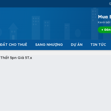
Mua 
Kênh bất 
+ Đăn
 ĐẤT CHO THUÊ
SANG NHƯỢNG
DỰ ÁN
TIN TỨC