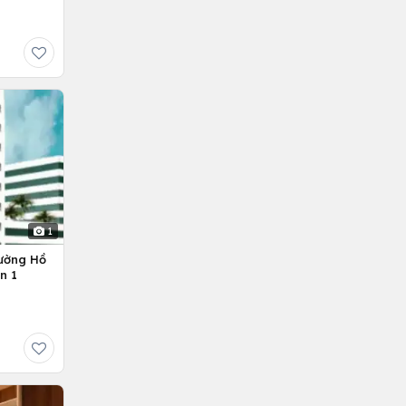
1
ường Hồ
n 1