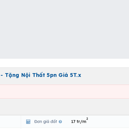
- Tặng Nội Thất 5pn Giá 5T.x
2
Đơn giá đất
17 tr/m