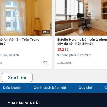
4
ộ An Viên 3 – Trần Trọng
Estella Heights bán căn 2 phò
ận 7
đầy đủ nội thất (89m2)
13.2 tỷ
ố Hồ Chí Minh
Thành phố Hồ Chí Minh
ớc
30/07/2026
Xem thêm
Điều khoản
Chính sách bảo mật
Quy chế
G
MUA BÁN NHÀ ĐẤT