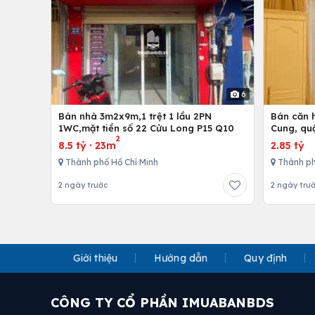
6
Bán nhà 3m2x9m,1 trệt 1 lầu 2PN
Bán căn h
1WC,mặt tiền số 22 Cửu Long P15 Q10
Cung, qu
2
8.5 tỷ
·
23m
2.85 tỷ
Thành phố Hồ Chí Minh
Thành ph
2 ngày trước
2 ngày trư
Giới thiệu
Hướng dẫn
Quy định
CÔNG TY CỔ PHẦN IMUABANBDS