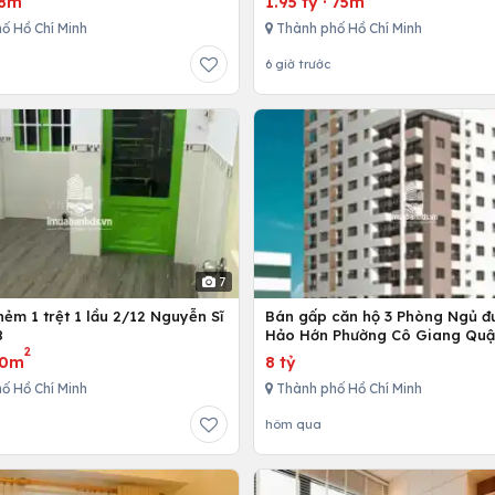
8m
1.95 tỷ
·
75m
ố Hồ Chí Minh
Thành phố Hồ Chí Minh
6 giờ trước
7
ẻm 1 trệt 1 lầu 2/12 Nguyễn Sĩ
Bán gấp căn hộ 3 Phòng Ngủ đ
8
Hảo Hớn Phường Cô Giang Quậ
2
80m
8 tỷ
ố Hồ Chí Minh
Thành phố Hồ Chí Minh
hôm qua