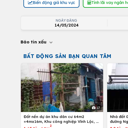
Biến động giá khu vực
Tính lãi vay ngân 
NGÀY ĐĂNG
14/05/2024
Báo tin xấu
BẤT ĐỘNG SẢN BẠN QUAN TÂM
17
Đất nền dự án khu dân cư 64m2
Nhà đất 01 trệt và 01 lầu, 4mx12m ở
=4mx16m, Khu công nghiệp Vĩnh Lộc, H.
đường Ng
2
Bình Chánh, Tp. Hồ Chí Minh
Hồ Chí M