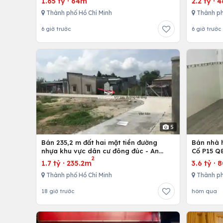
1.65 tỷ
·
64m
2.2 tỷ
·
4
Thành phố Hồ Chí Minh
Thành ph
6 giờ trước
6 giờ trước
5
Bán 235,2 m đất hai mặt tiền đường
Bán nhà h
nhựa khu vực dân cư đông đúc - An
Cố P15 Q
2
nhứt-Long Điền - Bà Rịa
1.7 tỷ
·
235.2m
3.6 tỷ
·
Thành phố Hồ Chí Minh
Thành ph
18 giờ trước
hôm qua