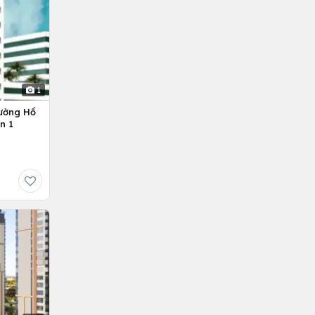
1
ường Hồ
n 1