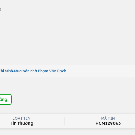
g.
hí Minh
Mua bán nhà Phạm Văn Bạch
hàng
LOẠI TIN
MÃ TIN
Tin thường
HCM129063