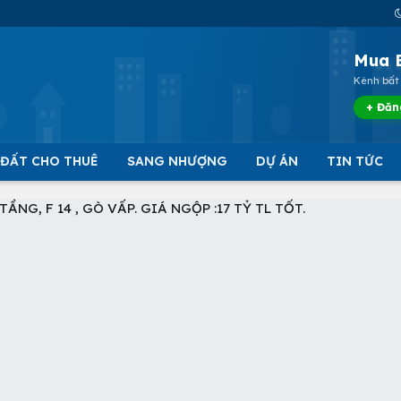
Mua 
Kênh bất 
+ Đăn
 ĐẤT CHO THUÊ
SANG NHƯỢNG
DỰ ÁN
TIN TỨC