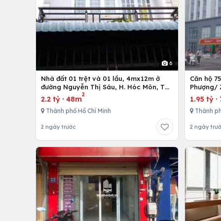
6
Nhà đất 01 trệt và 01 lầu, 4mx12m ở
Căn hộ 7
đường Nguyễn Thị Sáu, H. Hóc Môn, Tp.
Phượng/ 
2
Hồ Chí Minh
12,Tp. Hồ
2.2 tỷ
·
48m
1.95 tỷ
·
Thành phố Hồ Chí Minh
Thành ph
2 ngày trước
2 ngày trư