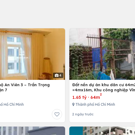
4
ộ An Viên 3 – Trần Trọng
Đất nền dự án khu dân cư 64m
ận 7
=4mx16m, Khu công nghiệp Vĩn
2
Bình Chánh, Tp. Hồ Chí Minh
1.65 tỷ
·
64m
ố Hồ Chí Minh
Thành phố Hồ Chí Minh
2 ngày trước