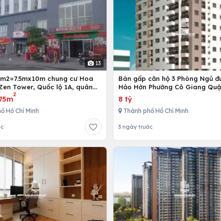
13
5m2=7.5mx10m chung cư Hoa
Bán gấp căn hộ 3 Phòng Ngủ đ
Zen Tower, Quốc lộ 1A, quân
Hảo Hớn Phường Cô Giang Quậ
2
 Chí Minh, Việt Nam
75m
8 tỷ
ố Hồ Chí Minh
Thành phố Hồ Chí Minh
ớc
3 ngày trước