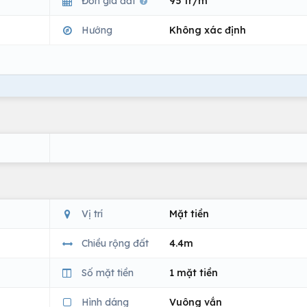
Đơn giá đất
95 tr/m
Hướng
Không xác định
Vị trí
Mặt tiền
Chiều rộng đất
4.4m
Số mặt tiền
1 mặt tiền
Hình dáng
Vuông vắn