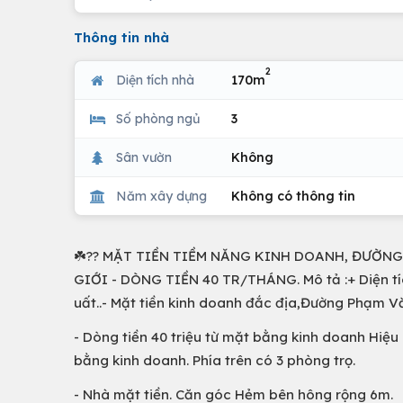
Thông tin nhà
2
Diện tích nhà
170m
Số phòng ngủ
3
Sân vườn
Không
Năm xây dựng
Không có thông tin
☘️?? MẶT TIỀN TIỀM NĂNG KINH DOANH, ĐƯỜNG
GIỚI - DÒNG TIỀN 40 TR/THÁNG. Mô tả :+ Diện tíc
uất..- Mặt tiền kinh doanh đắc địa,Đường Phạm V
- Dòng tiền 40 triệu từ mặt bằng kinh doanh Hiệu 
bằng kinh doanh. Phía trên có 3 phòng trọ.
- Nhà mặt tiền. Căn góc Hẻm bên hông rộng 6m.