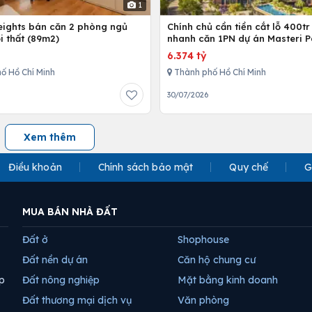
1
Heights bán căn 2 phòng ngủ
Chính chủ cần tiền cắt lỗ 400tr
i thất (89m2)
nhanh căn 1PN dự án Masteri P
Place
6.374 tỷ
ố Hồ Chí Minh
Thành phố Hồ Chí Minh
30/07/2026
Xem thêm
Điều khoản
Chính sách bảo mật
Quy chế
G
MUA BÁN NHÀ ĐẤT
Đất ở
Shophouse
Đất nền dự án
Căn hộ chung cư
p
Đất nông nghiệp
Mặt bằng kinh doanh
Đất thương mại dịch vụ
Văn phòng