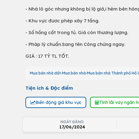
- Nhà lô góc nhưng không bị lộ giớ,i hẻm bên hôn
- Khu vực đươc phép xây 7 tầng.
- Sổ hồng cất trong tủ. Giá còn thương lượng.
- Pháp lý chuẩn.Sang tên Công chứng ngay.
GIÁ : 17 TỶ TL TỐT.
Mua bán nhà đất
Mua bán nhà
Mua bán nhà Thành phố Hồ C
Tiện ích & Đặc điểm
Biến động giá khu vực
Tính lãi vay ngân 
NGÀY ĐĂNG
17/06/2024