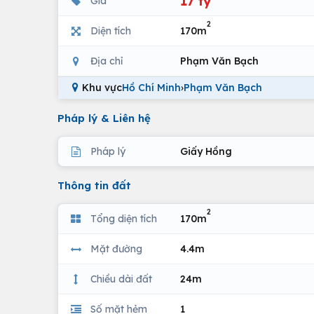
17 tỷ
Giá
2
Diện tích
170m
Địa chỉ
Phạm Văn Bạch
Khu vực
Hồ Chí Minh
›
Phạm Văn Bạch
Pháp lý & Liên hệ
Pháp lý
Giấy Hồng
Thông tin đất
2
Tổng diện tích
170m
Mặt đường
4.4m
Chiều dài đất
24m
Số mặt hẻm
1