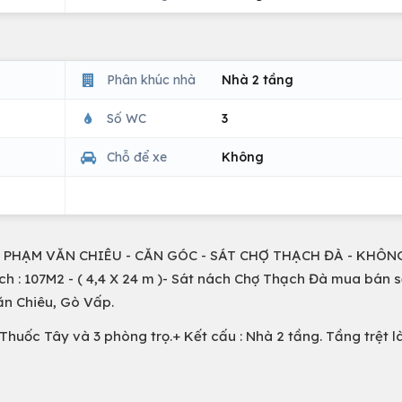
Phân khúc nhà
Nhà 2 tầng
Số WC
3
Chỗ để xe
Không
 PHẠM VĂN CHIÊU - CĂN GÓC - SÁT CHỢ THẠCH ĐÀ - KHÔN
h : 107M2 - ( 4,4 X 24 m )- Sát nách Chợ Thạch Đà mua bán 
ăn Chiêu, Gò Vấp.
Thuốc Tây và 3 phòng trọ.+ Kết cấu : Nhà 2 tầng. Tầng trệt l