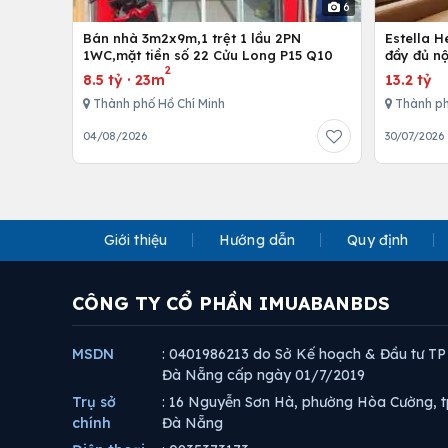
6
Bán nhà 3m2x9m,1 trệt 1 lầu 2PN
Estella 
1WC,mặt tiền số 22 Cửu Long P15 Q10
đầy đủ nộ
2
8.5 tỷ
·
23m
13.2 tỷ
Thành phố Hồ Chí Minh
Thành ph
04/08/2026
30/07/2026
Giới thiệu
Hướng dẫn
Quy định
CÔNG TY CỔ PHẦN IMUABANBDS
MSDN
: 0401986213 do Sở Kế hoạch & Đầu tư TP
Đà Nẵng cấp ngày 01/7/2019
Trụ sở
: 16 Nguyễn Sơn Hà, phường Hòa Cường, t
chính
Đà Nẵng