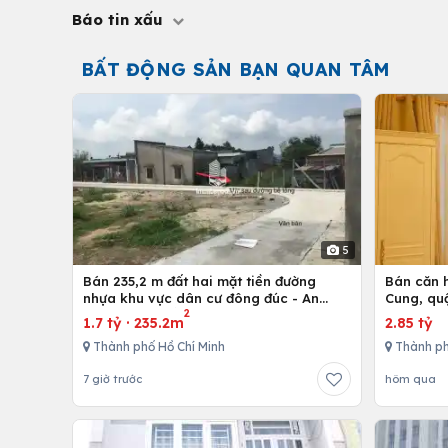
Báo tin xấu
BẤT ĐỘNG SẢN BẠN QUAN TÂM
5
Bán 235,2 m đất hai mặt tiền đường
Bán căn h
nhựa khu vực dân cư đông đúc - An
Cung, qu
2
nhứt-Long Điền - Bà Rịa
1.7 tỷ
·
235.2m
2.85 tỷ
Thành phố Hồ Chí Minh
Thành ph
7 giờ trước
hôm qua