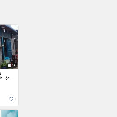
17
2
h Lộc, H.