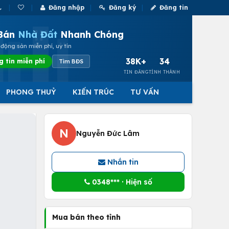
Đăng nhập
Đăng ký
Đăng tin
Bán
Nhà Đất
Nhanh Chóng
động sản miễn phí, uy tín
38K+
34
g tin miễn phí
Tìm BĐS
TIN ĐĂNG
TỈNH THÀNH
PHONG THUỶ
KIẾN TRÚC
TƯ VẤN
N
Nguyễn Đức Lâm
Nhắn tin
0348*** · Hiện số
Mua bán theo tỉnh