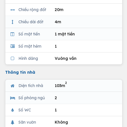
Chiều rộng đất
20m
Chiều dài đất
4m
Số mặt tiền
1 mặt tiền
Số mặt hẻm
1
Hình dáng
Vuông vắn
Thông tin nhà
2
Diện tích nhà
103m
Số phòng ngủ
2
Số WC
1
Sân vườn
Không