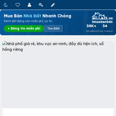
Mua Bán
Nhà Đất
Nhanh Chóng
Kênh bất động sản miễn phí, uy tín
38K+
34
+ Đăng tin miễn phí
Tìm BĐS
TIN ĐĂNG
TỈNH THÀNH