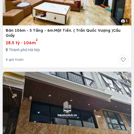
5
Bán 106m - 5 Tầng - 6m.Mặt Tiền. ( Trần Quốc Vượng )Cầu
Giấy
2
28.5 tỷ
·
106m
Thành phố Hà Nội
4 giờ trước