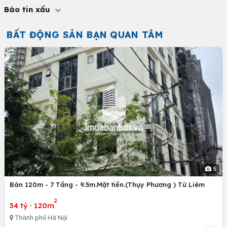
Báo tin xấu
BẤT ĐỘNG SẢN BẠN QUAN TÂM
5
Bán 120m - 7 Tầng - 9.5m.Mặt tiền.(Thụy Phương ) Từ Liêm
2
34 tỷ
·
120m
Thành phố Hà Nội