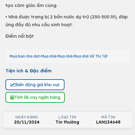
tạo cảm giác ấm cúng.
• Nhà được trang bị 2 bồn nước dự trữ (250-500 lít), đáp
ứng đầy đủ nhu cầu sinh hoạt.
Điểm nổi bật
Mua ban nha dat
Mua nhà
Mua nhà
Mua nhà Võ Thị Tốt
Tiện ích & Đặc điểm
Biến động giá khu vực
Tính lãi vay ngân hàng
NGÀY ĐĂNG
LOẠI TIN
MÃ TIN
20/11/2024
Tin thường
LAN134648