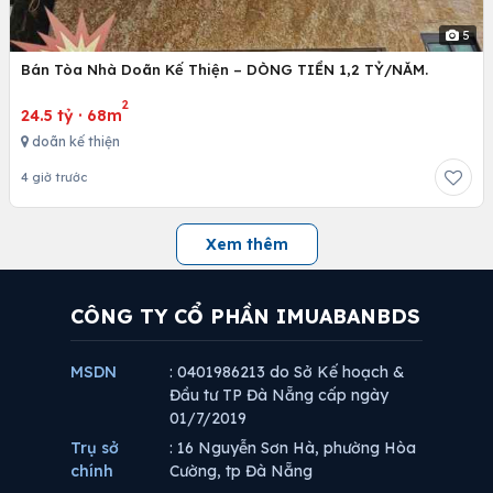
5
Bán Tòa Nhà Doãn Kế Thiện – DÒNG TIỀN 1,2 TỶ/NĂM.
2
24.5 tỷ
·
68m
doãn kế thiện
4 giờ trước
Xem thêm
CÔNG TY CỔ PHẦN IMUABANBDS
MSDN
: 0401986213 do Sở Kế hoạch &
Đầu tư TP Đà Nẵng cấp ngày
01/7/2019
Trụ sở
: 16 Nguyễn Sơn Hà, phường Hòa
chính
Cường, tp Đà Nẵng