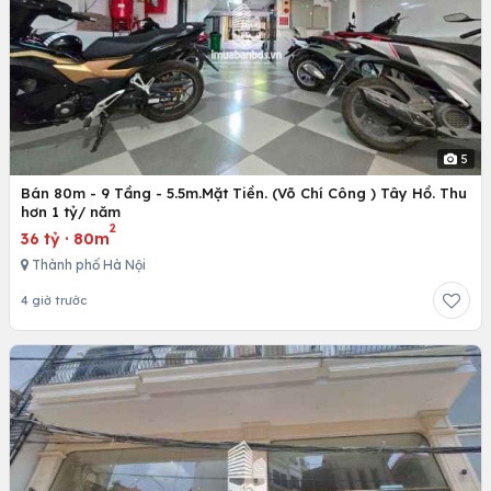
5
Bán 80m - 9 Tầng - 5.5m.Mặt Tiền. (Võ Chí Công ) Tây Hồ. Thu
hơn 1 tỷ/ năm
2
36 tỷ
·
80m
Thành phố Hà Nội
4 giờ trước