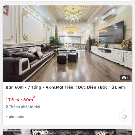
4
Bán 60m - 7 Tầng - 4.6m.Mặt Tiền. ( Đức Diễn ) Bắc Từ Liêm
2
17.5 tỷ
·
60m
Thành phố Hà Nội
4 giờ trước