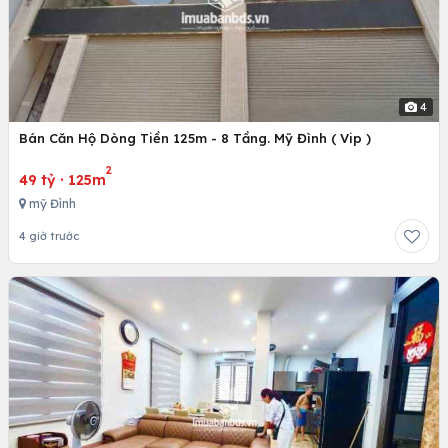
4
Bán Căn Hộ Dòng Tiền 125m - 8 Tầng. Mỹ Đình ( Vip )
2
49 tỷ
·
125m
mỹ Đình
4 giờ trước