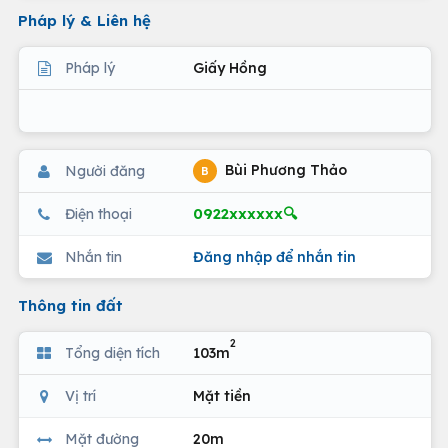
Pháp lý & Liên hệ
Pháp lý
Giấy Hồng
Bùi Phương Thảo
Người đăng
B
0922xxxxxx🔍
Điện thoại
Nhắn tin
Đăng nhập để nhắn tin
Thông tin đất
2
Tổng diện tích
103m
Vị trí
Mặt tiền
Mặt đường
20m