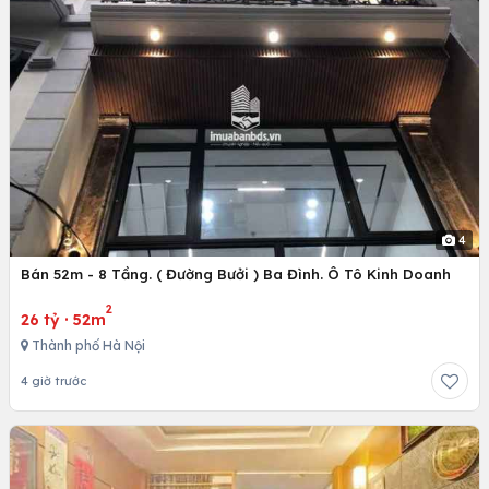
4
Bán 52m - 8 Tầng. ( Đường Bưởi ) Ba Đình. Ô Tô Kinh Doanh
2
26 tỷ
·
52m
Thành phố Hà Nội
4 giờ trước