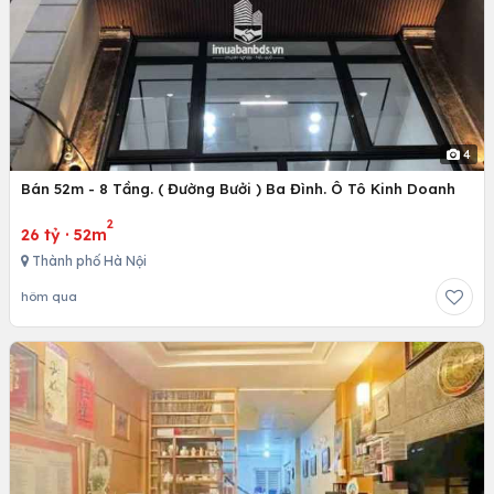
4
Bán 52m - 8 Tầng. ( Đường Bưởi ) Ba Đình. Ô Tô Kinh Doanh
2
26 tỷ
·
52m
Thành phố Hà Nội
hôm qua