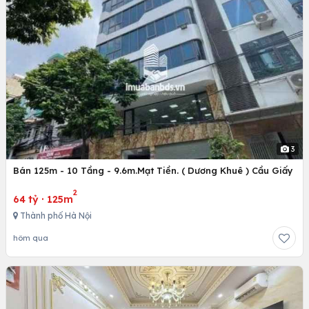
3
Bán 125m - 10 Tầng - 9.6m.Mạt Tiền. ( Dương Khuê ) Cầu Giấy
2
64 tỷ
·
125m
Thành phố Hà Nội
hôm qua