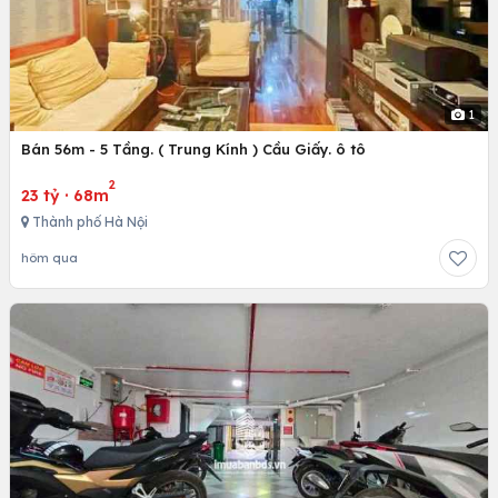
1
Bán 56m - 5 Tầng. ( Trung Kính ) Cầu Giấy. ô tô
2
23 tỷ
·
68m
Thành phố Hà Nội
hôm qua