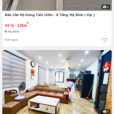
4
Bán Căn Hộ Dòng Tiền 125m - 8 Tầng. Mỹ Đình ( Vip )
2
49 tỷ
·
125m
mỹ Đình
hôm qua
5