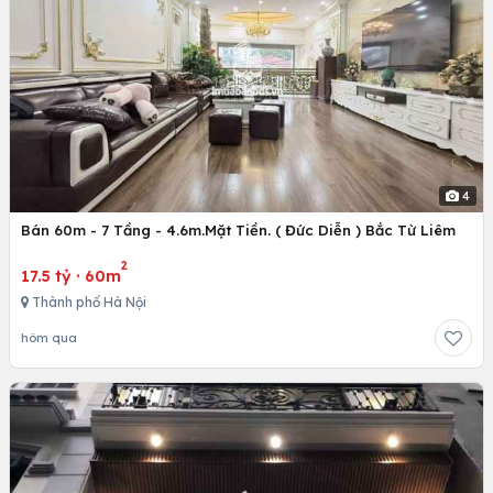
4
Bán 60m - 7 Tầng - 4.6m.Mặt Tiền. ( Đức Diễn ) Bắc Từ Liêm
2
17.5 tỷ
·
60m
Thành phố Hà Nội
hôm qua