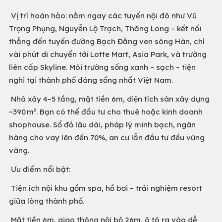
Vị trí hoàn hảo: nằm ngay các tuyến nội đô như Vũ
Trọng Phụng, Nguyễn Lộ Trạch, Thăng Long – kết nối
thẳng đến tuyến đường Bạch Đằng ven sông Hàn, chỉ
vài phút di chuyển tới Lotte Mart, Asia Park, và trường
liên cấp Skyline. Môi trường sống xanh – sạch – tiện
nghi tại thành phố đáng sống nhất Việt Nam.
Nhà xây 4–5 tầng, mặt tiền 6m, diện tích sàn xây dựng
~390 m². Bạn có thể đầu tư cho thuê hoặc kinh doanh
shophouse. Sổ đỏ lâu dài, pháp lý minh bạch, ngân
hàng cho vay lên đến 70%, an cư lẫn đầu tư đều vững
vàng.
Ưu điểm nổi bật:
Tiện ích nội khu gồm spa, hồ bơi – trải nghiệm resort
giữa lòng thành phố.
Mặt tiền 6m, giao thông nội bộ 26m, ô tô ra vào dễ