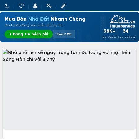
Mua Bán
Nhà Đất
Nhanh Chóng
Kênh bất động sản miễn phí, uy tín
38K+
34
+ Đăng tin miễn phí
Tìm BĐS
TIN ĐĂNG
TỈNH THÀNH