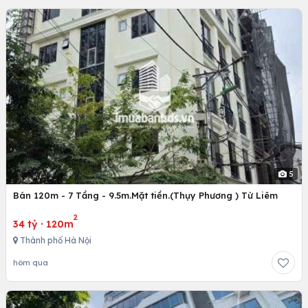
5
Bán 120m - 7 Tầng - 9.5m.Mặt tiền.(Thụy Phương ) Từ Liêm
2
34 tỷ
·
120m
Thành phố Hà Nội
hôm qua