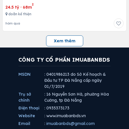
2
24.5 tỷ
·
68m
doãn kế thiện
hôm qua
Xem thêm
CÔNG TY CỔ PHẦN IMUABANBDS
MSDN
: 0401986213 do Sở Kế hoạch &
Đầu tư TP Đà Nẵng cấp ngày
01/7/2019
Trụ sở
: 16 Nguyễn Sơn Hà, phường Hòa
chính
Cường, tp Đà Nẵng
Điện thoại
: 0935373173
Website
: www.imuabanbds.vn
Email
:
imuabanbds@gmail.com