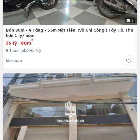
5
Bán 80m - 9 Tầng - 5.5m.Mặt Tiền. (Võ Chí Công ) Tây Hồ. Thu
hơn 1 tỷ/ năm
2
36 tỷ
·
80m
Thành phố Hà Nội
hôm qua