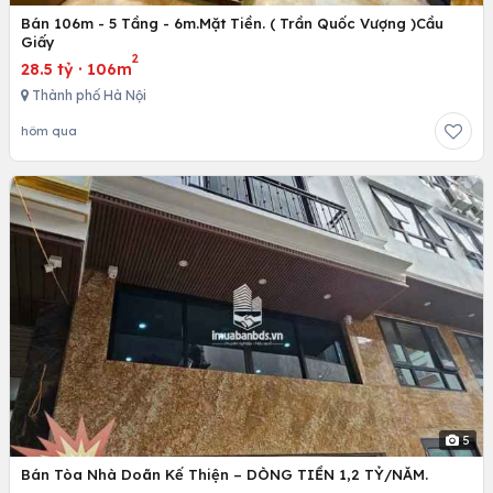
Bán 106m - 5 Tầng - 6m.Mặt Tiền. ( Trần Quốc Vượng )Cầu
Giấy
2
28.5 tỷ
·
106m
Thành phố Hà Nội
hôm qua
5
Bán Tòa Nhà Doãn Kế Thiện – DÒNG TIỀN 1,2 TỶ/NĂM.