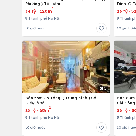
Phương ) Từ Liêm
Đình. Ô 
2
34 tỷ
·
120m
26 tỷ
·
5
Thành phố Hà Nội
Thành ph
10 giờ trước
10 giờ trướ
1
Bán 56m - 5 Tầng. ( Trung Kính ) Cầu
Bán 80m -
Giấy. ô tô
Chí Công 
2
23 tỷ
·
68m
36 tỷ
·
8
Thành phố Hà Nội
Thành ph
10 giờ trước
10 giờ trướ