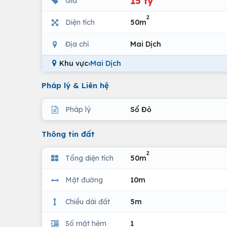
15 tỷ
Giá
2
Diện tích
50m
Địa chỉ
Mai Dịch
Khu vực
›
Mai Dịch
Pháp lý & Liên hệ
Pháp lý
Sổ Đỏ
Thông tin đất
2
Tổng diện tích
50m
Mặt đường
10m
Chiều dài đất
5m
Số mặt hẻm
1