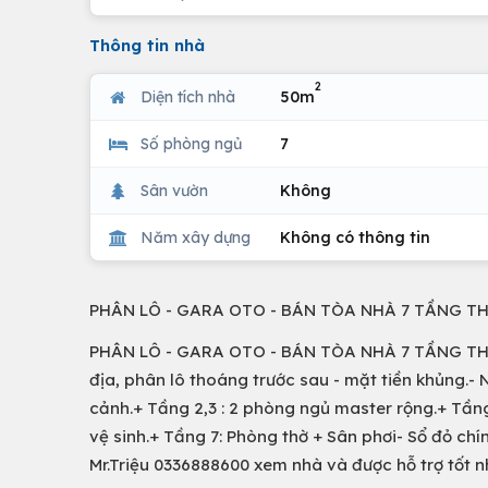
Thông tin nhà
2
Diện tích nhà
50m
Số phòng ngủ
7
Sân vườn
Không
Năm xây dựng
Không có thông tin
PHÂN LÔ - GARA OTO - BÁN TÒA NHÀ 7 TẦNG T
PHÂN LÔ - GARA OTO - BÁN TÒA NHÀ 7 TẦNG THA
địa, phân lô thoáng trước sau - mặt tiền khủng.- 
cảnh.+ Tầng 2,3 : 2 phòng ngủ master rộng.+ Tầng
vệ sinh.+ Tầng 7: Phòng thờ + Sân phơi- Sổ đỏ chí
Mr.Triệu 0336888600 xem nhà và được hỗ trợ tốt n