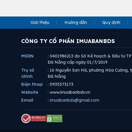
Giới thiệu
Hướng dẫn
Quy định
CÔNG TY CỔ PHẦN IMUABANBDS
MSDN
: 0401986213 do Sở Kế hoạch & Đầu tư TP
Đà Nẵng cấp ngày 01/7/2019
Trụ sở
: 16 Nguyễn Sơn Hà, phường Hòa Cường, t
chính
Đà Nẵng
Điện thoại
: 0935373173
Website
: www.imuabanbds.vn
Email
:
imuabanbds@gmail.com