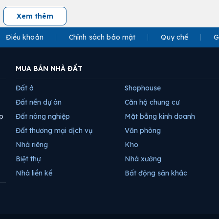
Xem thêm
Điều khoản
Chính sách bảo mật
Quy chế
G
MUA BÁN NHÀ ĐẤT
Đất ở
Shophouse
Đất nền dự án
Căn hộ chung cư
p
Đất nông nghiệp
Mặt bằng kinh doanh
Đất thương mại dịch vụ
Văn phòng
Nhà riêng
Kho
Biệt thự
Nhà xưởng
Nhà liền kề
Bất động sản khác