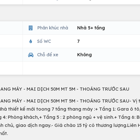
Phân khúc nhà
Nhà 5+ tầng
Số WC
7
Chỗ để xe
Không
HANG MÁY - MAI DỊCH 50M MT 5M - THOÁNG TRƯỚC SAU
NG MÁY - MAI DỊCH 50M MT 5M - THOÁNG TRƯỚC SAU- Vị t
Nhà thiết kế mới toong 7 tầng thang máy :+ Tầng 1: Gara ô tô,
 4: Phòng khách,+ Tầng 5 : 2 phòng ngủ + vệ sinh.+ Tầng 6: 
nh chủ, giao dịch ngay.- Giá chào 15 tỷ có thương lượng.Liên 
hất.