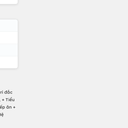
rí đắc
 + Tiểu
Bếp ăn +
Hệ