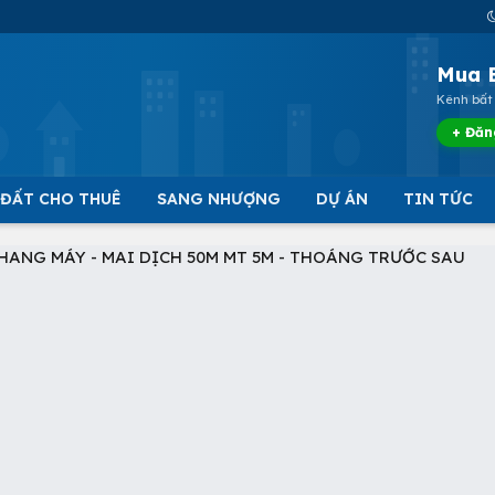
Mua 
Kênh bất 
+ Đăn
 ĐẤT CHO THUÊ
SANG NHƯỢNG
DỰ ÁN
TIN TỨC