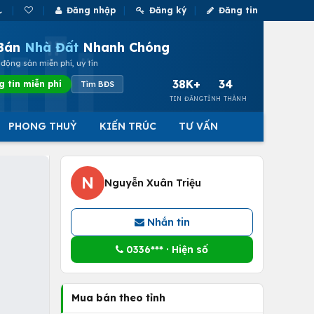
Đăng nhập
Đăng ký
Đăng tin
Bán
Nhà Đất
Nhanh Chóng
động sản miễn phí, uy tín
38K+
34
g tin miễn phí
Tìm BĐS
TIN ĐĂNG
TỈNH THÀNH
PHONG THUỶ
KIẾN TRÚC
TƯ VẤN
N
Nguyễn Xuân Triệu
Nhắn tin
0336*** · Hiện số
Mua bán theo tỉnh