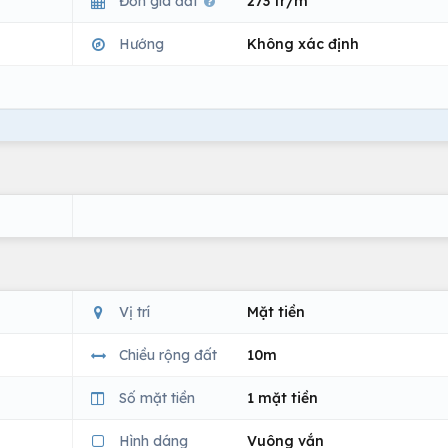
Đơn giá đất
273 tr/m
Hướng
Không xác định
Vị trí
Mặt tiền
Chiều rộng đất
10m
Số mặt tiền
1 mặt tiền
Hình dáng
Vuông vắn