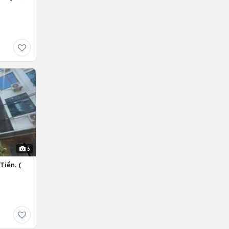
3
Tiền. (