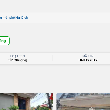
à mặt phố Mai Dịch
hàng
LOẠI TIN
MÃ TIN
Tin thường
HNI127812