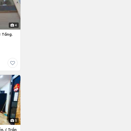
4
 Tầng.
5
n. ( Trần