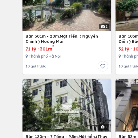
2
Bán 301m - 20m.Mặt Tiền. ( Nguyễn
Bán 105m 
Chính ) Hoàng Mai
Diễn ) Bắ
2
71 tỷ
·
301m
32 tỷ
·
1
Thành phố Hà Nội
Thành ph
10 giờ trước
10 giờ trướ
5
Bán 120m - 7 Tầng - 9.5m.Mặt tiền.(Thụy
Bán 52m -