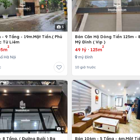
5
- 9 Tầng - 19m.Mặt Tiền.( Phú
Bán Căn Hộ Dòng Tiền 125m - 8
c Từ Liêm
Mỹ Đình ( Vip )
2
2
05m
49 tỷ
·
125m
ố Hà Nội
mỹ Đình
c
10 giờ trước
4
 8 Tầng. ( Đường Bưởi ) Ba
Bán 106m - 5 Tầng - 6m.Mặt Tiề