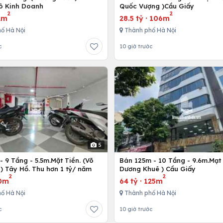
Tô Kinh Doanh
Quốc Vượng )Cầu Giấy
2
2
2m
28.5 tỷ
·
106m
ố Hà Nội
Thành phố Hà Nội
c
10 giờ trước
5
 9 Tầng - 5.5m.Mặt Tiền. (Võ
Bán 125m - 10 Tầng - 9.6m.Mạt 
) Tây Hồ. Thu hơn 1 tỷ/ năm
Dương Khuê ) Cầu Giấy
2
2
0m
64 tỷ
·
125m
ố Hà Nội
Thành phố Hà Nội
c
10 giờ trước