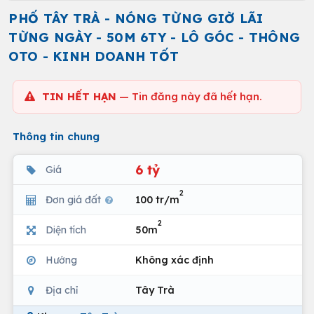
PHỐ TÂY TRÀ - NÓNG TỪNG GIỜ LÃI
TỪNG NGÀY - 50M 6TY - LÔ GÓC - THÔNG
OTO - KINH DOANH TỐT
TIN HẾT HẠN
— Tin đăng này đã hết hạn.
Thông tin chung
6 tỷ
Giá
2
Đơn giá đất
100 tr/m
2
Diện tích
50m
Hướng
Không xác định
Địa chỉ
Tây Trà