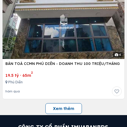
4
BÁN TOÀ CCMN PHÚ DIỄN - DOANH THU 100 TRIỆU/THÁNG
2
19.5 tỷ
·
65m
Phú Diễn
hôm qua
Xem thêm