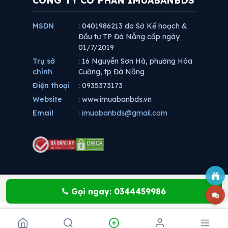
CÔNG TY CỔ PHẦN IMUABANBDS
MSDN
: 0401986213 do Sở Kế hoạch &
Đầu tư TP Đà Nẵng cấp ngày
01/7/2019
Trụ sở
: 16 Nguyễn Sơn Hà, phường Hòa
chính
Cường, tp Đà Nẵng
Điện thoại
: 0935373173
Website
: www.imuabanbds.vn
Email
:
imuabanbds@gmail.com
Gọi ngay: 0344459986