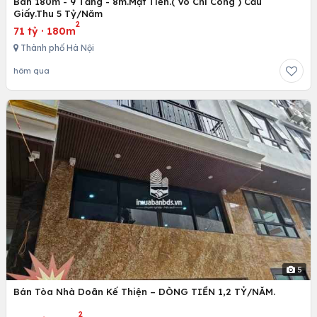
Bán 180m - 9 Tầng - 8m.Mặt Tiền.( Võ Chí Công ) Cầu
Giấy.Thu 5 Tỷ/Năm
2
71 tỷ
·
180m
Thành phố Hà Nội
hôm qua
5
Bán Tòa Nhà Doãn Kế Thiện – DÒNG TIỀN 1,2 TỶ/NĂM.
2