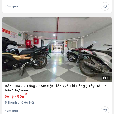
hôm qua
5
Bán 80m - 9 Tầng - 5.5m.Mặt Tiền. (Võ Chí Công ) Tây Hồ. Thu
hơn 1 tỷ/ năm
2
36 tỷ
·
80m
Thành phố Hà Nội
hôm qua