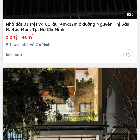
6
Nhà đất 01 trệt và 01 lầu, 4mx12m ở đường Nguyễn Thị Sáu,
H. Hóc Môn, Tp. Hồ Chí Minh
2
2.2 tỷ
·
48m
Thành phố Hồ Chí Minh
hôm qua