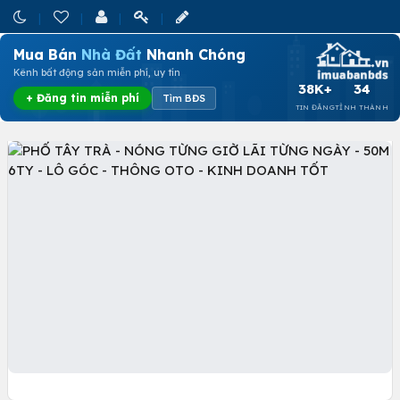
Mua Bán
Nhà Đất
Nhanh Chóng
Kênh bất động sản miễn phí, uy tín
38K+
34
+ Đăng tin miễn phí
Tìm BĐS
TIN ĐĂNG
TỈNH THÀNH