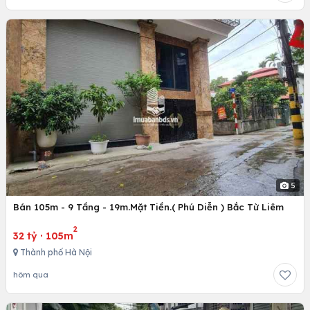
5
Bán 105m - 9 Tầng - 19m.Mặt Tiền.( Phú Diễn ) Bắc Từ Liêm
2
32 tỷ
·
105m
Thành phố Hà Nội
hôm qua