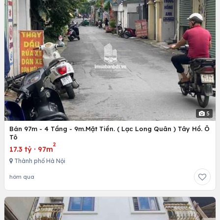
5
Bán 97m - 4 Tầng - 9m.Mặt Tiền. ( Lạc Long Quân ) Tây Hồ. Ô
Tô
2
17.3 tỷ
·
97m
Thành phố Hà Nội
hôm qua