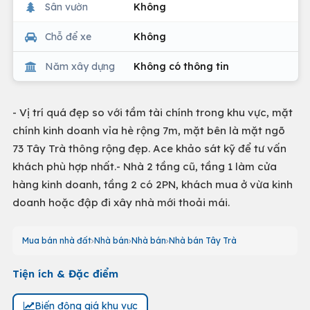
Sân vườn
Không
Chỗ để xe
Không
Năm xây dựng
Không có thông tin
- Vị trí quá đẹp so với tầm tài chính trong khu vực, mặt
chính kinh doanh vỉa hè rộng 7m, mặt bên là mặt ngõ
73 Tây Trà thông rộng đẹp. Ace khảo sát kỹ để tư vấn
khách phù hợp nhất.- Nhà 2 tầng cũ, tầng 1 làm cửa
hàng kinh doanh, tầng 2 có 2PN, khách mua ở vừa kinh
doanh hoặc đập đi xây nhà mới thoải mái.
Mua bán nhà đất
Nhà bán
Nhà bán
Nhà bán Tây Trà
Tiện ích & Đặc điểm
Biến động giá khu vực