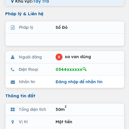
Khu vực
›
Tây Trà
Pháp lý & Liên hệ
Pháp lý
Sổ Đỏ
xa van dũng
Người đăng
X
0344xxxxxx🔍
Điện thoại
Nhắn tin
Đăng nhập để nhắn tin
Thông tin đất
2
Tổng diện tích
50m
Vị trí
Mặt tiền