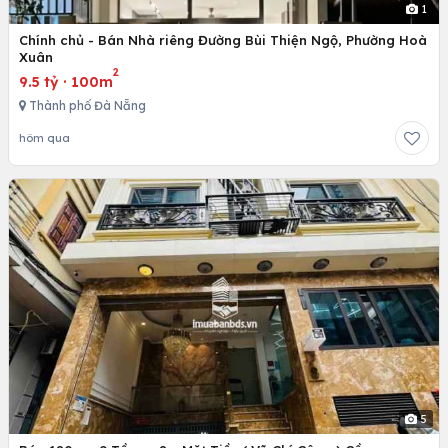
1
Chính chủ - Bán Nhà riêng Đường Bùi Thiện Ngộ, Phường Hoà
Xuân
2
9.5 tỷ
·
100m
Thành phố Đà Nẵng
hôm qua
5