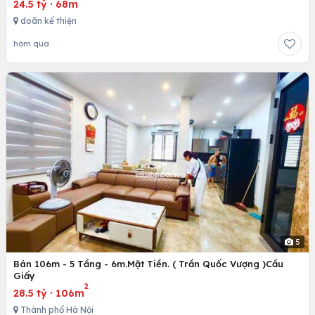
24.5 tỷ
·
68m
doãn kế thiện
hôm qua
5
Bán 106m - 5 Tầng - 6m.Mặt Tiền. ( Trần Quốc Vượng )Cầu
Giấy
2
28.5 tỷ
·
106m
Thành phố Hà Nội