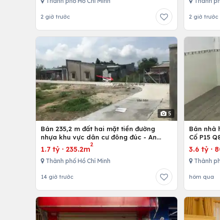
Thành phố Hồ Chí Minh
Thành ph
2 giờ trước
2 giờ trước
5
Bán 235,2 m đất hai mặt tiền đường
Bán nhà h
nhựa khu vực dân cư đông đúc - An
Cố P15 Q
2
nhứt-Long Điền - Bà Rịa
1.7 tỷ
·
235.2m
3.6 tỷ
·
Thành phố Hồ Chí Minh
Thành ph
14 giờ trước
hôm qua