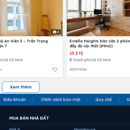
4
ộ An Viên 3 – Trần Trọng
Estella Heights bán căn 2 phò
ận 7
đầy đủ nội thất (89m2)
13.2 tỷ
ố Hồ Chí Minh
Thành phố Hồ Chí Minh
ớc
30/07/2026
Xem thêm
Điều khoản
Chính sách bảo mật
Quy chế
G
MUA BÁN NHÀ ĐẤT
Đất ở
Shophouse