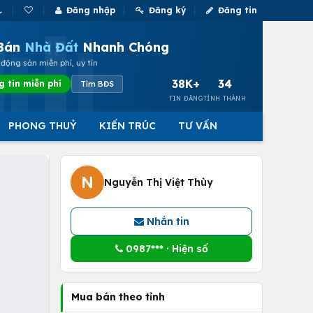
Đăng nhập
Đăng ký
Đăng tin
Bán
Nhà Đất
Nhanh Chóng
động sản miễn phí, uy tín
38K+
34
g tin miễn phí
Tìm BĐS
TIN ĐĂNG
TỈNH THÀNH
PHONG THUỶ
KIẾN TRÚC
TƯ VẤN
N
Nguyễn Thị Việt Thùy
Nhắn tin
0987*** · Hiện số
Mua bán theo tỉnh