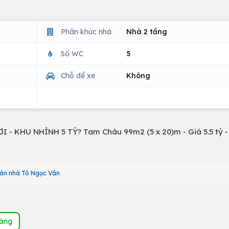
Phân khúc nhà
Nhà 2 tầng
Số WC
5
Chỗ để xe
Không
- KHU NHỈNH 5 TỶ? Tam Châu 99m2 (5 x 20)m - Giá 5.5 tỷ 
án nhà Tô Ngọc Vân
hàng