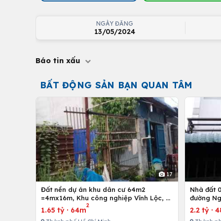
NGÀY ĐĂNG
13/05/2024
Báo tin xấu
BẤT ĐỘNG SẢN BẠN QUAN TÂM
17
Đất nền dự án khu dân cư 64m2
Nhà đất 01 trệt và 01 lầu, 4mx12m ở
=4mx16m, Khu công nghiệp Vĩnh Lộc, H.
đường Ng
2
Bình Chánh, Tp. Hồ Chí Minh
Hồ Chí M
1.65 tỷ
·
64m
2.2 tỷ
·
4