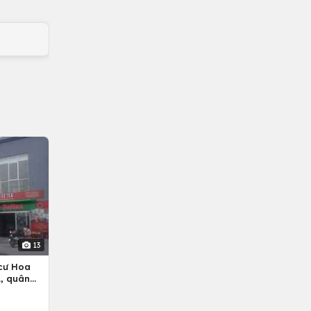
13
cư Hoa
, quân