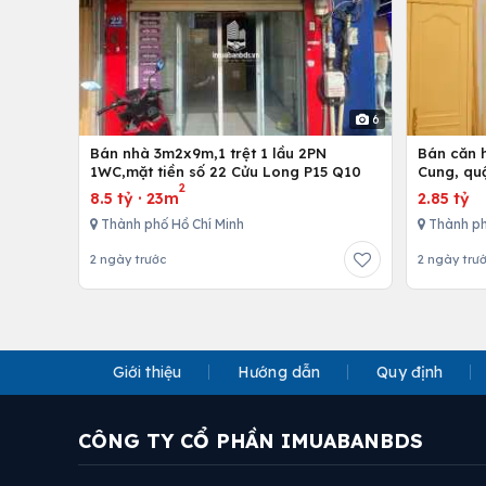
6
Bán nhà 3m2x9m,1 trệt 1 lầu 2PN
Bán căn h
1WC,mặt tiền số 22 Cửu Long P15 Q10
Cung, qu
2
8.5 tỷ
·
23m
2.85 tỷ
Thành phố Hồ Chí Minh
Thành ph
2 ngày trước
2 ngày trư
Giới thiệu
Hướng dẫn
Quy định
CÔNG TY CỔ PHẦN IMUABANBDS