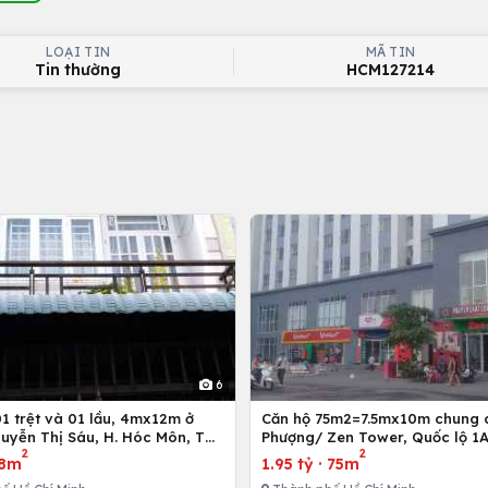
LOẠI TIN
MÃ TIN
Tin thường
HCM127214
6
Căn hộ 75m2=7.5mx10m chung 
uyễn Thị Sáu, H. Hóc Môn, Tp.
Phượng/ Zen Tower, Quốc lộ 1A
2
2
inh
12,Tp. Hồ Chí Minh, Việt Nam
8m
1.95 tỷ
·
75m