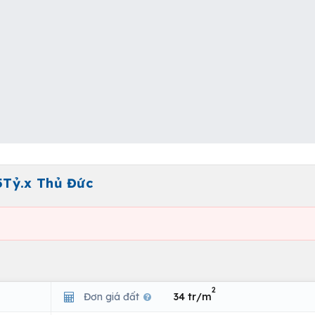
5Tỷ.x Thủ Đức
2
Đơn giá đất
34 tr/m