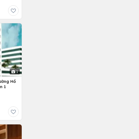
1
ường Hồ
n 1