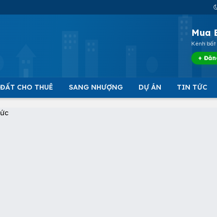
Mua 
Kênh bất 
+ Đăn
 ĐẤT CHO THUÊ
SANG NHƯỢNG
DỰ ÁN
TIN TỨC