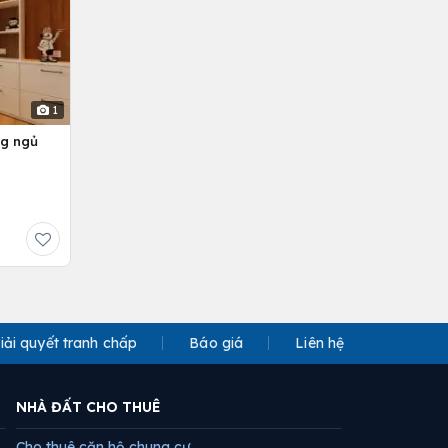
1
ng ngủ
iải quyết tranh chấp
Báo giá
Liên hệ
NHÀ ĐẤT CHO THUÊ
Cho thuê căn hộ chung cư