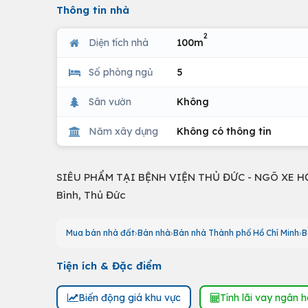
Thông tin nhà
2
Diện tích nhà
100m
Số phòng ngủ
5
Sân vườn
Không
Năm xây dựng
Không có thông tin
SIÊU PHẨM TẠI BỆNH VIỆN THỦ ĐỨC - NGÕ XE HƠI 
Bình, Thủ Đức
Mua bán nhà đất
Bán nhà
Bán nhà Thành phố Hồ Chí Minh
B
Tiện ích & Đặc điểm
Biến động giá khu vực
Tính lãi vay ngân 