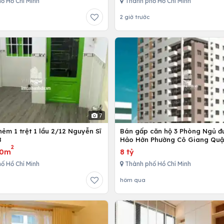
ố Hồ Chí Minh
Thành phố Hồ Chí Minh
2 giờ trước
7
ẻm 1 trệt 1 lầu 2/12 Nguyễn Sĩ
Bán gấp căn hộ 3 Phòng Ngủ đ
8
Hảo Hớn Phường Cô Giang Quậ
2
80m
8 tỷ
ố Hồ Chí Minh
Thành phố Hồ Chí Minh
hôm qua