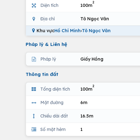
2
Diện tích
100m
Địa chỉ
Tô Ngọc Vân
Khu vực
Hồ Chí Minh
›
Tô Ngọc Vân
Pháp lý & Liên hệ
Pháp lý
Giấy Hồng
Thông tin đất
2
Tổng diện tích
100m
Mặt đường
6m
Chiều dài đất
16.5m
Số mặt hẻm
1