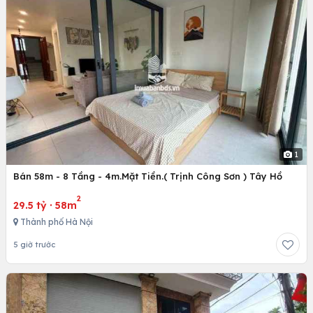
1
Bán 58m - 8 Tầng - 4m.Mặt Tiền.( Trịnh Công Sơn ) Tây Hồ
2
29.5 tỷ
·
58m
Thành phố Hà Nội
5 giờ trước