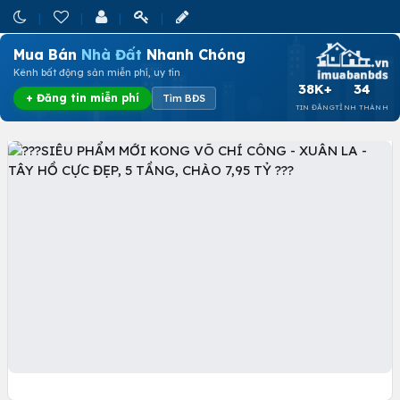
Mua Bán
Nhà Đất
Nhanh Chóng
Kênh bất động sản miễn phí, uy tín
38K+
34
+ Đăng tin miễn phí
Tìm BĐS
TIN ĐĂNG
TỈNH THÀNH