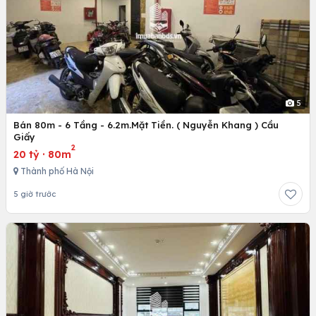
5
Bán 80m - 6 Tầng - 6.2m.Mặt Tiền. ( Nguyễn Khang ) Cầu
Giấy
2
20 tỷ
·
80m
Thành phố Hà Nội
5 giờ trước