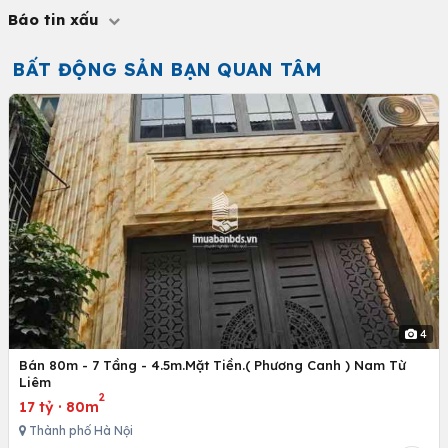
Báo tin xấu
BẤT ĐỘNG SẢN BẠN QUAN TÂM
4
Bán 80m - 7 Tầng - 4.5m.Mặt Tiền.( Phương Canh ) Nam Từ
Liêm
2
17 tỷ
·
80m
Thành phố Hà Nội