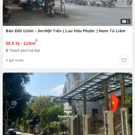
1
Bán Đất 110m - 5m.Mặt Tiền ( Lưu Hữu Phước ) Nam Từ Liêm
2
35.5 tỷ
·
110m
Thành phố Hà Nội
5 giờ trước