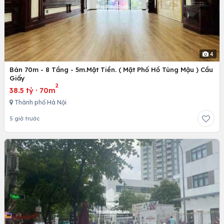
4
Bán 70m - 8 Tầng - 5m.Mặt Tiền. ( Mặt Phố Hồ Tùng Mậu ) Cầu
Giấy
2
38.5 tỷ
·
70m
Thành phố Hà Nội
5 giờ trước