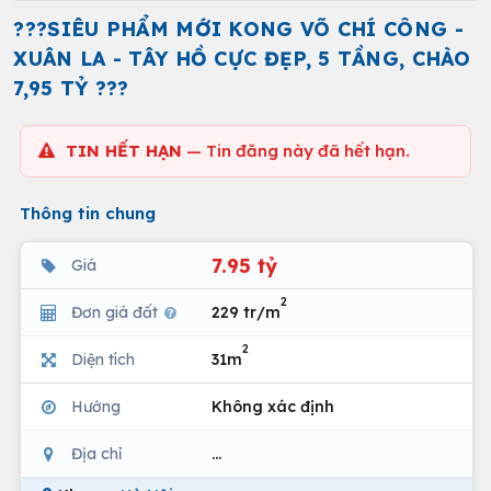
???SIÊU PHẨM MỚI KONG VÕ CHÍ CÔNG -
XUÂN LA - TÂY HỒ CỰC ĐẸP, 5 TẦNG, CHÀO
7,95 TỶ ???
TIN HẾT HẠN
— Tin đăng này đã hết hạn.
Thông tin chung
7.95 tỷ
Giá
2
Đơn giá đất
229 tr/m
2
Diện tích
31m
Hướng
Không xác định
Địa chỉ
...