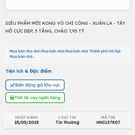
SIÊU PHẨM MỚI KONG VÕ CHÍ CÔNG - XUÂN LA - TÂY
HỒ CỰC ĐẸP, 5 TẦNG, CHÀO 7,95 TỶ
Mua ban nha dat
Mua bán nhà
Mua bán nhà Thành phố Hà Nội
Mua bán nhà ...
Tiện ích & Đặc điểm
Biến động giá khu vực
Tính lãi vay ngân hàng
NGÀY ĐĂNG
LOẠI TIN
MÃ TIN
25/05/2025
Tin thường
HNI137807