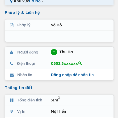
Khu vực
Hà Nội
›
...
Pháp lý & Liên hệ
Pháp lý
Sổ Đỏ
Thu Ha
Người đăng
T
0352.3xxxxxx🔍
Điện thoại
Nhắn tin
Đăng nhập để nhắn tin
Thông tin đất
2
Tổng diện tích
31m
Vị trí
Mặt tiền