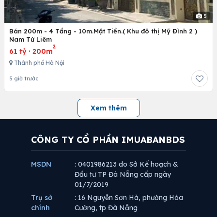
5
Bán 200m - 4 Tầng - 10m.Mặt Tiền.( Khu đô thị Mỹ Đình 2 )
Nam Từ Liêm
2
61 tỷ
·
200m
Thành phố Hà Nội
5 giờ trước
Xem thêm
CÔNG TY CỔ PHẦN IMUABANBDS
MSDN
: 0401986213 do Sở Kế hoạch &
Đầu tư TP Đà Nẵng cấp ngày
01/7/2019
Trụ sở
: 16 Nguyễn Sơn Hà, phường Hòa
chính
Cường, tp Đà Nẵng