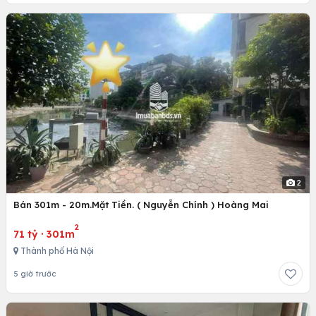
2
Bán 301m - 20m.Mặt Tiền. ( Nguyễn Chính ) Hoàng Mai
2
71 tỷ
·
301m
Thành phố Hà Nội
5 giờ trước