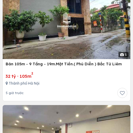
5
Bán 105m - 9 Tầng - 19m.Mặt Tiền.( Phú Diễn ) Bắc Từ Liêm
2
32 tỷ
·
105m
Thành phố Hà Nội
5 giờ trước