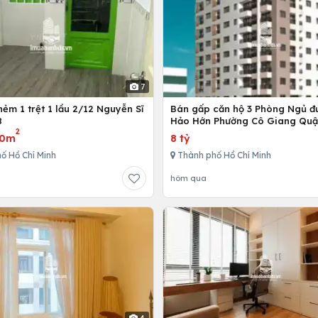
7
ẻm 1 trệt 1 lầu 2/12 Nguyễn Sĩ
Bán gấp căn hộ 3 Phòng Ngủ đ
8
Hảo Hớn Phường Cô Giang Quậ
2
80m
8 tỷ
ố Hồ Chí Minh
Thành phố Hồ Chí Minh
hôm qua