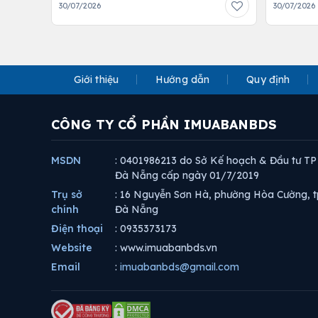
30/07/2026
30/07/2026
Giới thiệu
Hướng dẫn
Quy định
CÔNG TY CỔ PHẦN IMUABANBDS
MSDN
: 0401986213 do Sở Kế hoạch & Đầu tư TP
Đà Nẵng cấp ngày 01/7/2019
Trụ sở
: 16 Nguyễn Sơn Hà, phường Hòa Cường, t
chính
Đà Nẵng
Điện thoại
: 0935373173
Website
: www.imuabanbds.vn
Email
:
imuabanbds@gmail.com