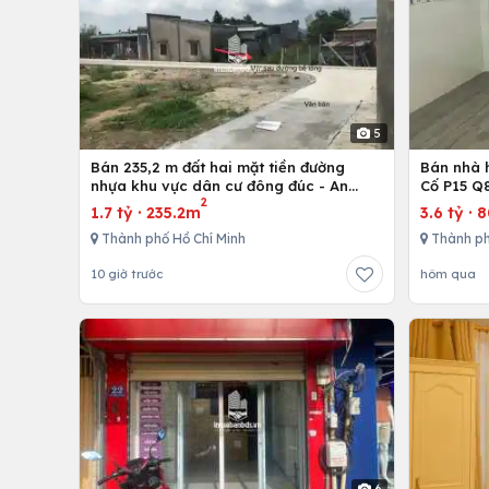
5
Bán 235,2 m đất hai mặt tiền đường
Bán nhà h
nhựa khu vực dân cư đông đúc - An
Cố P15 Q
2
nhứt-Long Điền - Bà Rịa
1.7 tỷ
·
235.2m
3.6 tỷ
·
Thành phố Hồ Chí Minh
Thành ph
10 giờ trước
hôm qua