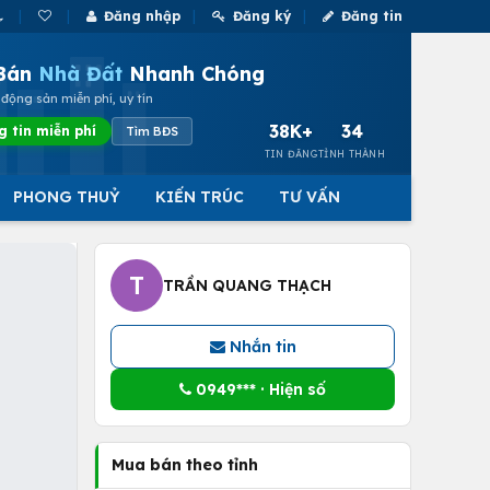
Đăng nhập
Đăng ký
Đăng tin
Bán
Nhà Đất
Nhanh Chóng
động sản miễn phí, uy tín
38K+
34
g tin miễn phí
Tìm BĐS
TIN ĐĂNG
TỈNH THÀNH
PHONG THUỶ
KIẾN TRÚC
TƯ VẤN
T
TRẦN QUANG THẠCH
Nhắn tin
0949*** · Hiện số
Mua bán theo tỉnh