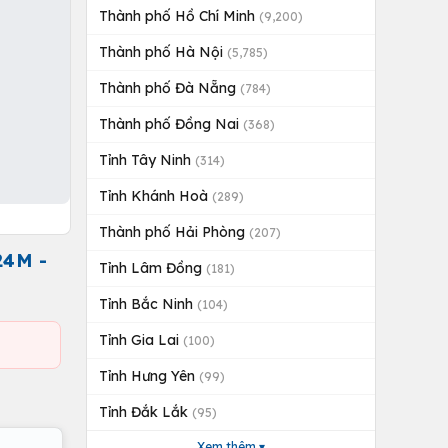
Thành phố Hồ Chí Minh
(9,200)
Thành phố Hà Nội
(5,785)
Thành phố Đà Nẵng
(784)
Thành phố Đồng Nai
(368)
Tỉnh Tây Ninh
(314)
Tỉnh Khánh Hoà
(289)
Thành phố Hải Phòng
(207)
24M -
Tỉnh Lâm Đồng
(181)
Tỉnh Bắc Ninh
(104)
Tỉnh Gia Lai
(100)
Tỉnh Hưng Yên
(99)
Tỉnh Đắk Lắk
(95)
Xem thêm ▾