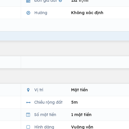
Đơn giá đất
132 tr/m
Hướng
Không xác định
Vị trí
Mặt tiền
Chiều rộng đất
5m
Số mặt tiền
1 mặt tiền
Hình dáng
Vuông vắn