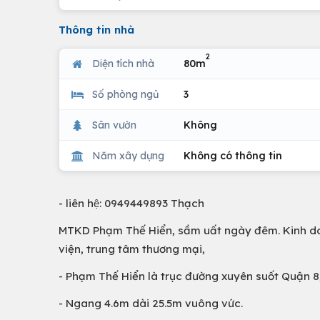
Thông tin nhà
2
Diện tích nhà
80m
Số phòng ngủ
3
Sân vườn
Không
Năm xây dựng
Không có thông tin
- liên hệ: 0949449893 Thạch
MTKD Phạm Thế Hiển, sầm uất ngày đêm. Kinh do
viện, trung tâm thương mại,
- Phạm Thế Hiển là trục đường xuyên suốt Quận 8, n
- Ngang 4.6m dài 25.5m vuông vức.