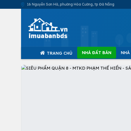
16 Nguyễn Sơn Hà, phường Hòa Cường, tp Đà Nẵng
NHÀ ĐẤT BÁN
NHÀ
TRANG CHỦ