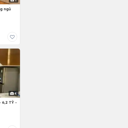
1
ng ngủ
4
6,2 TỶ -