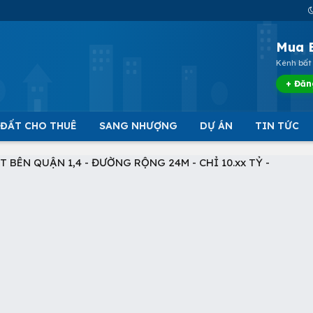
Mua 
Kênh bất 
+ Đăn
 ĐẤT CHO THUÊ
SANG NHƯỢNG
DỰ ÁN
TIN TỨC