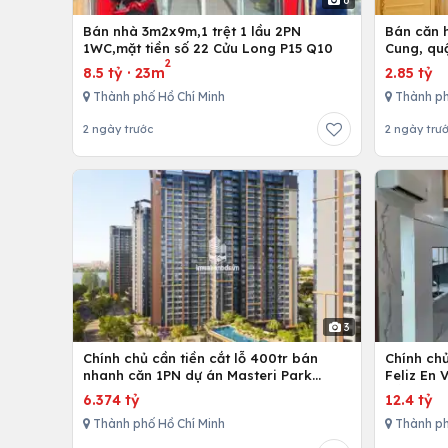
6
Bán nhà 3m2x9m,1 trệt 1 lầu 2PN
Bán căn h
1WC,mặt tiền số 22 Cửu Long P15 Q10
Cung, qu
2
8.5 tỷ
·
23m
2.85 tỷ
Thành phố Hồ Chí Minh
Thành ph
2 ngày trước
2 ngày trư
3
Chính chủ cần tiền cắt lỗ 400tr bán
Chính ch
nhanh căn 1PN dự án Masteri Park
Feliz En 
Place
cấp
6.374 tỷ
12.4 tỷ
Thành phố Hồ Chí Minh
Thành ph