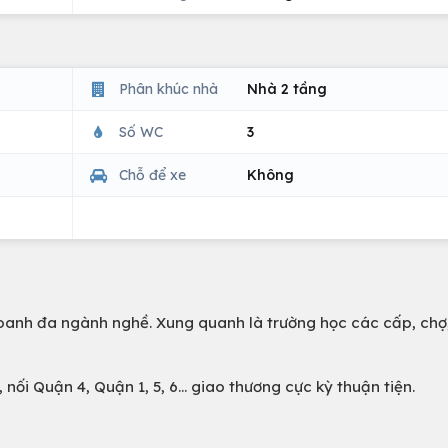
Phân khúc nhà
Nhà 2 tầng
Số WC
3
Chỗ để xe
Không
anh đa ngành nghề. Xung quanh là trường học các cấp, chợ
ối Quận 4, Quận 1, 5, 6... giao thương cực kỳ thuận tiện.