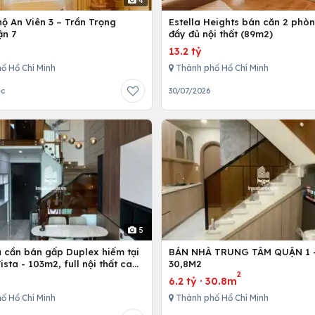
4
ộ An Viên 3 – Trần Trọng
Estella Heights bán căn 2 phò
ận 7
đầy đủ nội thất (89m2)
13.2 tỷ
ố Hồ Chí Minh
Thành phố Hồ Chí Minh
ớc
30/07/2026
5
ủ cần bán gấp Duplex hiếm tại
BÁN NHÀ TRUNG TÂM QUẬN 1 - 
Vista - 103m2, full nội thất cao
30,8M2
2
6.2 tỷ
·
30.8m
ố Hồ Chí Minh
Thành phố Hồ Chí Minh