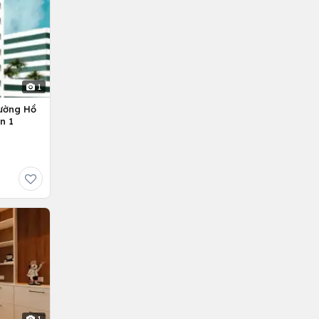
1
ường Hồ
n 1