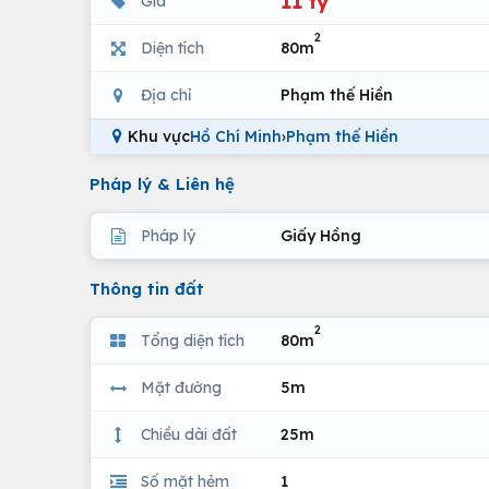
11 tỷ
Giá
2
Diện tích
80m
Địa chỉ
Phạm thế Hiền
Khu vực
Hồ Chí Minh
›
Phạm thế Hiền
Pháp lý & Liên hệ
Pháp lý
Giấy Hồng
Thông tin đất
2
Tổng diện tích
80m
Mặt đường
5m
Chiều dài đất
25m
Số mặt hẻm
1