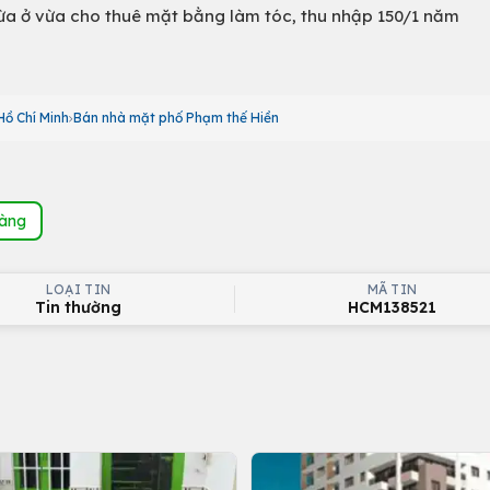
 vừa ở vừa cho thuê mặt bằng làm tóc, thu nhập 150/1 năm
ồ Chí Minh
Bán nhà mặt phố Phạm thế Hiền
hàng
LOẠI TIN
MÃ TIN
Tin thường
HCM138521