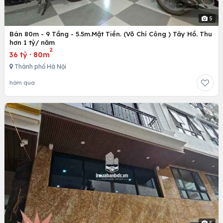
5
Bán 80m - 9 Tầng - 5.5m.Mặt Tiền. (Võ Chí Công ) Tây Hồ. Thu
hơn 1 tỷ/ năm
2
36 tỷ
·
80m
Thành phố Hà Nội
hôm qua
5