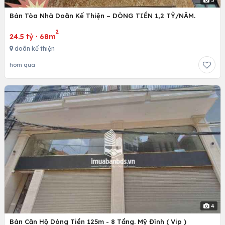
Bán Tòa Nhà Doãn Kế Thiện – DÒNG TIỀN 1,2 TỶ/NĂM.
2
24.5 tỷ
·
68m
doãn kế thiện
hôm qua
4
Bán Căn Hộ Dòng Tiền 125m - 8 Tầng. Mỹ Đình ( Vip )