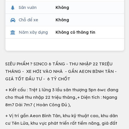
Sân vườn
Không
Chỗ để xe
Không
Năm xây dựng
Không có thông tin
SIÊU PHẨM ? SINCO 6 TẦNG - THU NHẬP 22 TRIỆU
THÁNG - XE HƠI VÀO NHÀ - GẦN AEON BÌNH TÂN -
GIÁ TỐT ĐẦU TƯ - 6 TỶ CHỐT
+ Kết cấu : Trệt 1 lửng 3 lầu sân thượng 5pn 6wc đang
cho thuê thu nhập 22 triệu tháng.,+ Diện tích : Ngang
8m7 Dài 7m7 ( Hoàn Công Đủ ),
+ Vị trí gần Aeon Bình Tân, khu kỹ thuật cao, khu dân
cư Tên Lửa, khu vực phát triển rất tiềm năng, giá đất