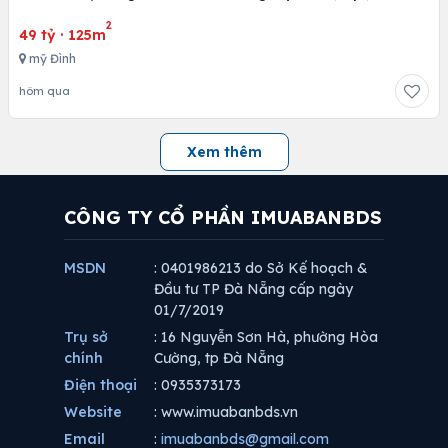
2
49 tỷ
·
125m
mỹ Đình
hôm qua
Xem thêm
CÔNG TY CỔ PHẦN IMUABANBDS
MSDN
: 0401986213 do Sở Kế hoạch &
Đầu tư TP Đà Nẵng cấp ngày
01/7/2019
Trụ sở
: 16 Nguyễn Sơn Hà, phường Hòa
chính
Cường, tp Đà Nẵng
Điện thoại
: 0935373173
Website
: www.imuabanbds.vn
Email
:
imuabanbds@gmail.com