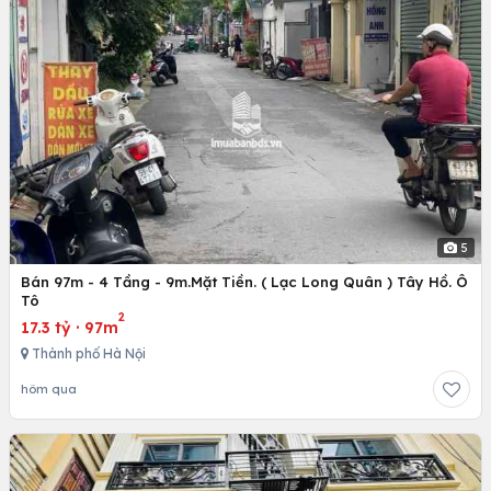
5
Bán 97m - 4 Tầng - 9m.Mặt Tiền. ( Lạc Long Quân ) Tây Hồ. Ô
Tô
2
17.3 tỷ
·
97m
Thành phố Hà Nội
hôm qua