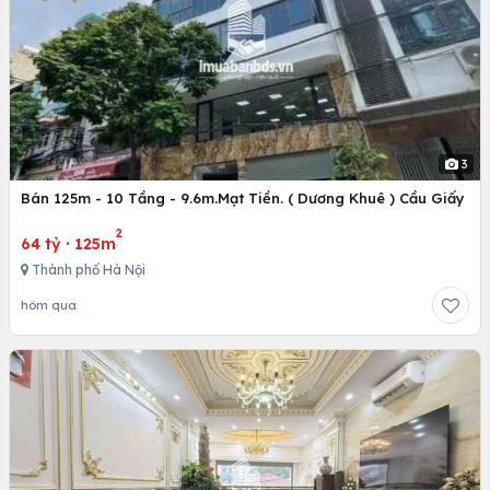
3
Bán 125m - 10 Tầng - 9.6m.Mạt Tiền. ( Dương Khuê ) Cầu Giấy
2
64 tỷ
·
125m
Thành phố Hà Nội
hôm qua