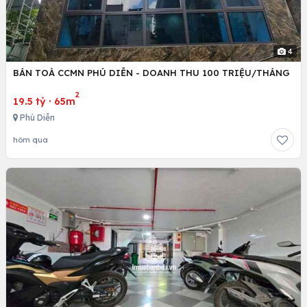
4
BÁN TOÀ CCMN PHÚ DIỄN - DOANH THU 100 TRIỆU/THÁNG
2
19.5 tỷ
·
65m
Phú Diễn
hôm qua