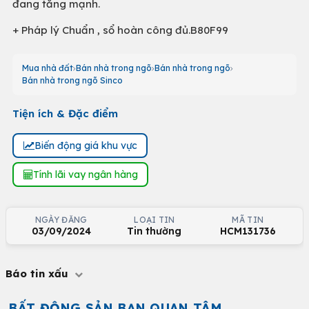
đang tăng mạnh.
+ Pháp lý Chuẩn , sổ hoàn công đủ.B80F99
Mua nhà đất
Bán nhà trong ngõ
Bán nhà trong ngõ
Bán nhà trong ngõ Sinco
Tiện ích & Đặc điểm
Biến động giá khu vực
Tính lãi vay ngân hàng
NGÀY ĐĂNG
LOẠI TIN
MÃ TIN
03/09/2024
Tin thường
HCM131736
Báo tin xấu
BẤT ĐỘNG SẢN BẠN QUAN TÂM