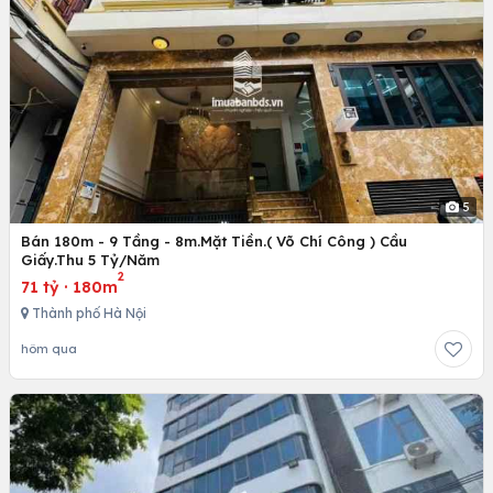
5
Bán 180m - 9 Tầng - 8m.Mặt Tiền.( Võ Chí Công ) Cầu
Giấy.Thu 5 Tỷ/Năm
2
71 tỷ
·
180m
Thành phố Hà Nội
hôm qua