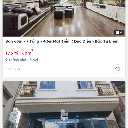
4
Bán 60m - 7 Tầng - 4.6m.Mặt Tiền. ( Đức Diễn ) Bắc Từ Liêm
2
17.5 tỷ
·
60m
Thành phố Hà Nội
hôm qua