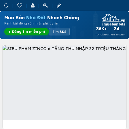
Mua Bán
Nhà Đất
Nhanh Chóng
Kênh bất động sản miễn phí, uy tín
38K+
34
+ Đăng tin miễn phí
Tìm BĐS
TIN ĐĂNG
TỈNH THÀNH