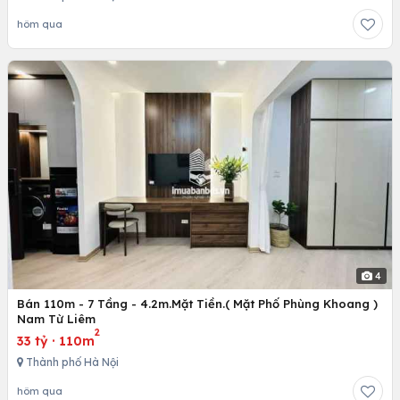
hôm qua
4
Bán 110m - 7 Tầng - 4.2m.Mặt Tiền.( Mặt Phố Phùng Khoang )
Nam Từ Liêm
2
33 tỷ
·
110m
Thành phố Hà Nội
hôm qua