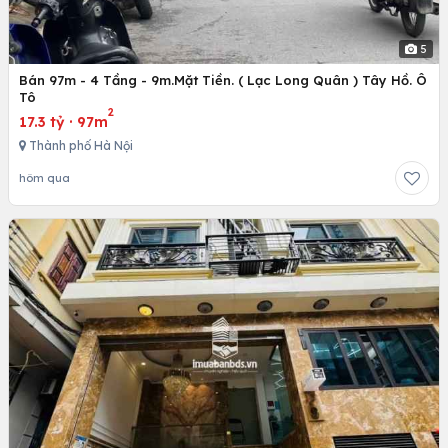
5
Bán 97m - 4 Tầng - 9m.Mặt Tiền. ( Lạc Long Quân ) Tây Hồ. Ô
Tô
2
17.3 tỷ
·
97m
Thành phố Hà Nội
hôm qua