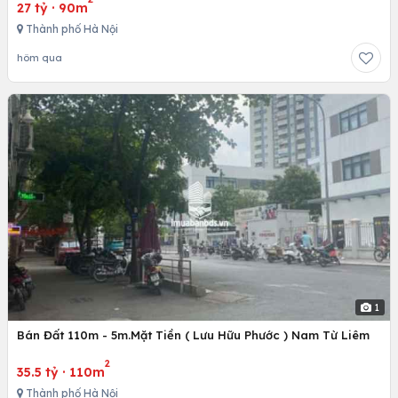
27 tỷ
·
90m
Thành phố Hà Nội
hôm qua
1
Bán Đất 110m - 5m.Mặt Tiền ( Lưu Hữu Phước ) Nam Từ Liêm
2
35.5 tỷ
·
110m
Thành phố Hà Nội