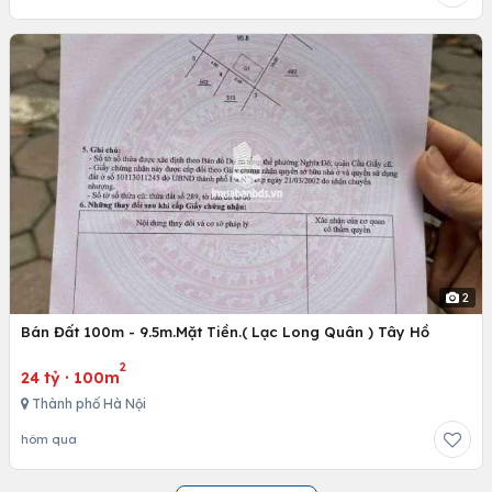
2
Bán Đất 100m - 9.5m.Mặt Tiền.( Lạc Long Quân ) Tây Hồ
2
24 tỷ
·
100m
Thành phố Hà Nội
hôm qua