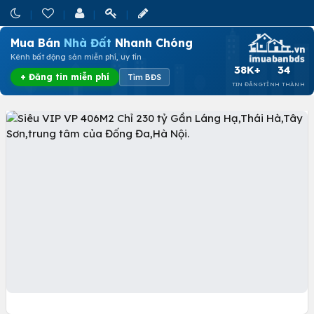
Mua Bán
Nhà Đất
Nhanh Chóng
Kênh bất động sản miễn phí, uy tín
38K+
34
+ Đăng tin miễn phí
Tìm BĐS
TIN ĐĂNG
TỈNH THÀNH