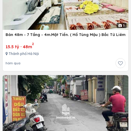
5
Bán 48m - 7 Tầng - 4m.Mặt Tiền. ( Hồ Tùng Mậu ) Bắc Từ Liêm
2
15.5 tỷ
·
48m
Thành phố Hà Nội
hôm qua