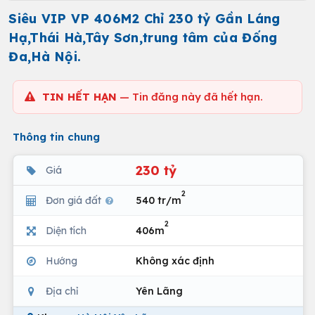
Siêu VIP VP 406M2 Chỉ 230 tỷ Gần Láng
Hạ,Thái Hà,Tây Sơn,trung tâm của Đống
Đa,Hà Nội.
TIN HẾT HẠN
— Tin đăng này đã hết hạn.
Thông tin chung
230 tỷ
Giá
2
Đơn giá đất
540 tr/m
2
Diện tích
406m
Hướng
Không xác định
Địa chỉ
Yên Lãng