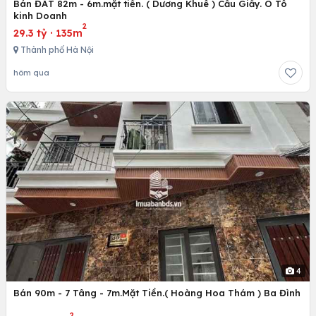
Bán ĐẤT 82m - 6m.mặt tiền. ( Dương Khuê ) Cầu Giấy. Ô Tô
kinh Doanh
2
29.3 tỷ
·
135m
Thành phố Hà Nội
hôm qua
4
Bán 90m - 7 Tâng - 7m.Mặt Tiền.( Hoàng Hoa Thám ) Ba Đình
2