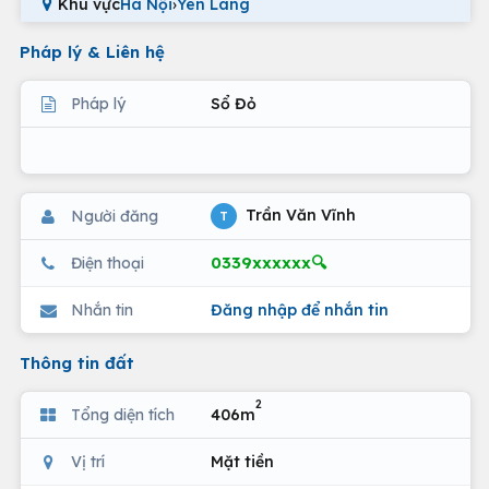
Khu vực
Hà Nội
›
Yên Lãng
Pháp lý & Liên hệ
Pháp lý
Sổ Đỏ
Trần Văn Vĩnh
Người đăng
T
0339xxxxxx🔍
Điện thoại
Nhắn tin
Đăng nhập để nhắn tin
Thông tin đất
2
Tổng diện tích
406m
Vị trí
Mặt tiền