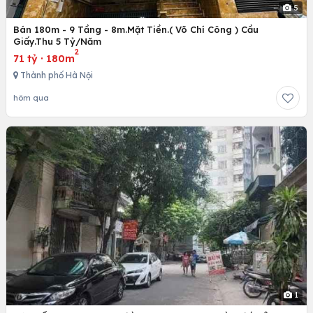
5
Bán 180m - 9 Tầng - 8m.Mặt Tiền.( Võ Chí Công ) Cầu
Giấy.Thu 5 Tỷ/Năm
2
71 tỷ
·
180m
Thành phố Hà Nội
hôm qua
1