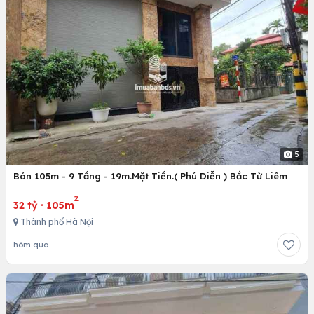
5
Bán 105m - 9 Tầng - 19m.Mặt Tiền.( Phú Diễn ) Bắc Từ Liêm
2
32 tỷ
·
105m
Thành phố Hà Nội
hôm qua