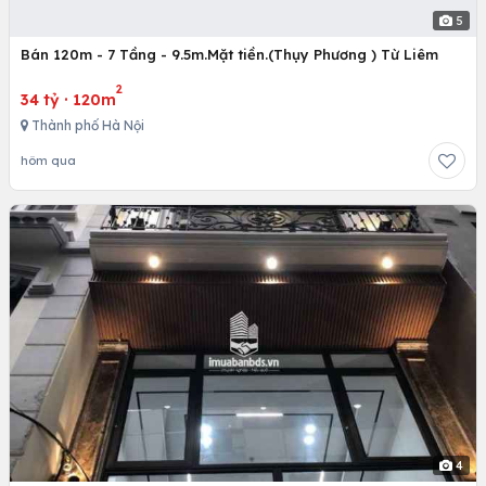
5
Bán 120m - 7 Tầng - 9.5m.Mặt tiền.(Thụy Phương ) Từ Liêm
2
34 tỷ
·
120m
Thành phố Hà Nội
hôm qua