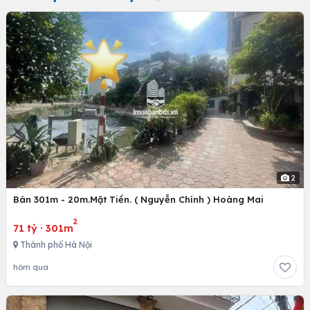
2
Bán 301m - 20m.Mặt Tiền. ( Nguyễn Chính ) Hoàng Mai
2
71 tỷ
·
301m
Thành phố Hà Nội
hôm qua