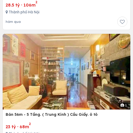
5
Bán 106m - 5 Tầng - 6m.Mặt Tiền. ( Trần Quốc Vượng )Cầu
Giấy
2
28.5 tỷ
·
106m
Thành phố Hà Nội
hôm qua