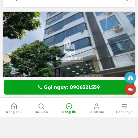
Bán 80m - 9 Tầng - 5.5m.Mặt Tiền. (Võ Chí Công ) Tây Hồ. Thu
hơn 1 tỷ/ năm
2
36 tỷ
·
80m
Thành phố Hà Nội
hôm qua
Gọi ngay: 0906321559
Trang chủ
Tìm kiếm
Đăng tin
Tài khoản
Danh mục
3
Bán 125m - 10 Tầng - 9.6m.Mạt Tiền. ( Dương Khuê ) Cầu Giấy