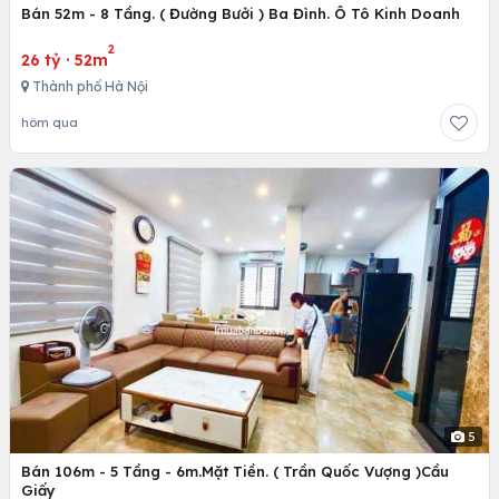
4
Bán 52m - 8 Tầng. ( Đường Bưởi ) Ba Đình. Ô Tô Kinh Doanh
2
26 tỷ
·
52m
Thành phố Hà Nội
hôm qua