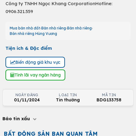
Công ty TNHH Ngọc Khang CorporationHotline:
0906.321.559
Mua bán nhà đất
Bán nhà riêng
Bán nhà riêng
Bán nhà riêng Hùng Vương
Tiện ích & Đặc điểm
Biến động giá khu vực
Tính lãi vay ngân hàng
NGÀY ĐĂNG
LOẠI TIN
MÃ TIN
01/11/2024
Tin thường
BDG133758
Báo tin xấu
BẤT ĐỘNG SẢN BẠN QUAN TÂM