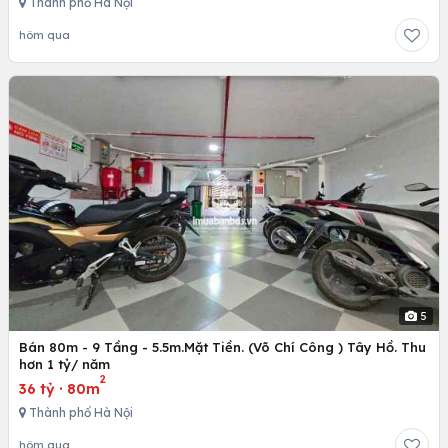
1
Bán 56m - 5 Tầng. ( Trung Kính ) Cầu Giấy. ô tô
2
23 tỷ
·
68m
Thành phố Hà Nội
hôm qua
5