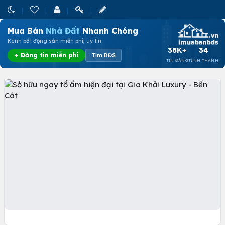
Mua Bán
Nhà Đất
Nhanh Chóng
Kênh bất động sản miễn phí, uy tín
38K+
34
+ Đăng tin miễn phí
Tìm BĐS
TIN ĐĂNG
TỈNH THÀNH