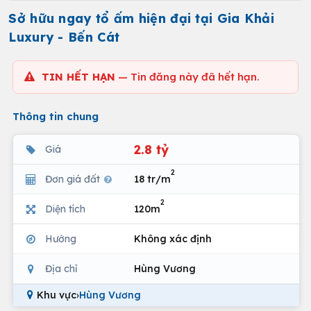
Sở hữu ngay tổ ấm hiện đại tại Gia Khải
Luxury - Bến Cát
TIN HẾT HẠN
— Tin đăng này đã hết hạn.
Thông tin chung
2.8 tỷ
Giá
2
Đơn giá đất
18 tr/m
2
Diện tích
120m
Hướng
Không xác định
Địa chỉ
Hùng Vương
Khu vực
›
Hùng Vương