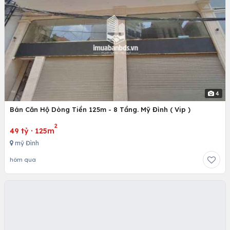
4
Bán Căn Hộ Dòng Tiền 125m - 8 Tầng. Mỹ Đình ( Vip )
2
49 tỷ
·
125m
mỹ Đình
hôm qua