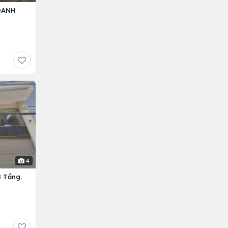
OANH
4
 Tầng.