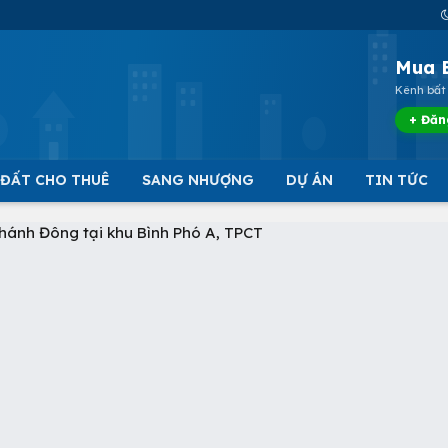
Mua 
Kênh bất 
+ Đăn
 ĐẤT CHO THUÊ
SANG NHƯỢNG
DỰ ÁN
TIN TỨC