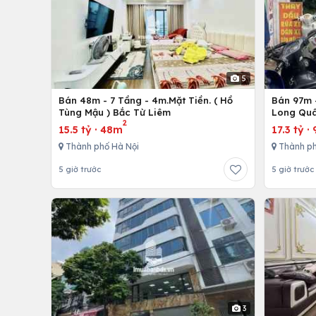
5
Bán 48m - 7 Tầng - 4m.Mặt Tiền. ( Hồ
Bán 97m -
Tùng Mậu ) Bắc Từ Liêm
Long Quâ
2
15.5 tỷ
·
48m
17.3 tỷ
·
Thành phố Hà Nội
Thành ph
5 giờ trước
5 giờ trước
3