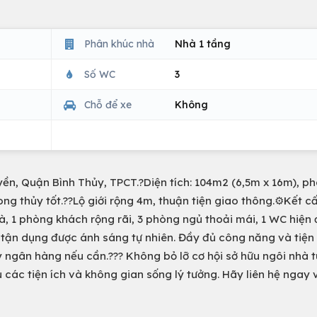
Phân khúc nhà
Nhà 1 tầng
Số WC
3
Chỗ để xe
Không
uyền, Quận Bình Thủy, TPCT.?Diện tích: 104m2 (6,5m x 16m), ph
g thủy tốt.??Lộ giới rộng 4m, thuận tiện giao thông.⚙️Kết c
à, 1 phòng khách rộng rãi, 3 phòng ngủ thoải mái, 1 WC hiện 
 tận dụng được ánh sáng tự nhiên. Đầy đủ công năng và tiện 
ay ngân hàng nếu cần.??? Không bỏ lỡ cơ hội sở hữu ngôi nhà t
ủ các tiện ích và không gian sống lý tưởng. Hãy liên hệ ngay 