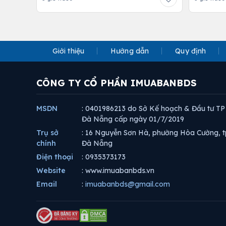
Giới thiệu
Hướng dẫn
Quy định
CÔNG TY CỔ PHẦN IMUABANBDS
MSDN
: 0401986213 do Sở Kế hoạch & Đầu tư TP
Đà Nẵng cấp ngày 01/7/2019
Trụ sở
: 16 Nguyễn Sơn Hà, phường Hòa Cường, t
chính
Đà Nẵng
Điện thoại
: 0935373173
Website
: www.imuabanbds.vn
Email
:
imuabanbds@gmail.com