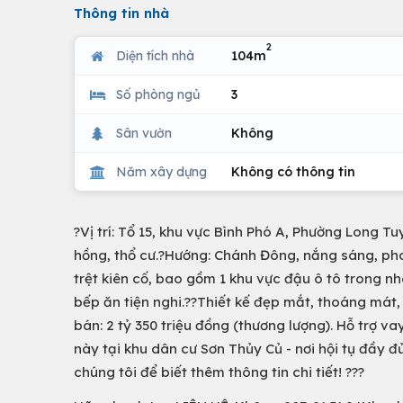
Thông tin nhà
2
Diện tích nhà
104m
Số phòng ngủ
3
Sân vườn
Không
Năm xây dựng
Không có thông tin
?Vị trí: Tổ 15, khu vực Bình Phó A, Phường Long T
hồng, thổ cư.?Hướng: Chánh Đông, nắng sáng, phon
trệt kiên cố, bao gồm 1 khu vực đậu ô tô trong nh
bếp ăn tiện nghi.??Thiết kế đẹp mắt, thoáng mát,
bán: 2 tỷ 350 triệu đồng (thương lượng). Hỗ trợ v
này tại khu dân cư Sơn Thủy Củ - nơi hội tụ đầy đ
chúng tôi để biết thêm thông tin chi tiết! ???