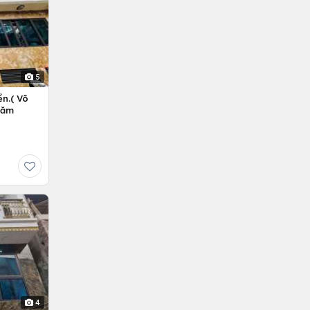
5
n.( Võ
Năm
4