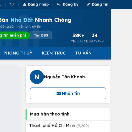
Đăng nhập
Đăng ký
Đăng tin
Bán
Nhà Đất
Nhanh Chóng
động sản miễn phí, uy tín
38K+
34
g tin miễn phí
Tìm BĐS
TIN ĐĂNG
TỈNH THÀNH
PHONG THUỶ
KIẾN TRÚC
TƯ VẤN
N
Nguyễn Tấn Khanh
Nhắn tin
Mua bán theo tỉnh
Thành phố Hồ Chí Minh
(9,200)