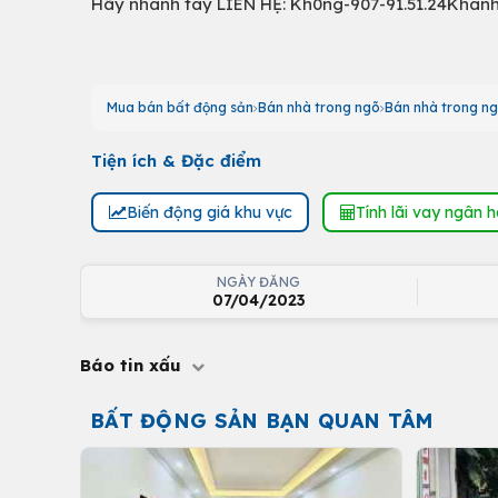
Hãy nhanh tay LIÊN HỆ: Kh0ng-907-91.51.24Khan
Mua bán bất động sản
Bán nhà trong ngõ
Bán nhà trong n
Tiện ích & Đặc điểm
Biến động giá khu vực
Tính lãi vay ngân 
NGÀY ĐĂNG
07/04/2023
Báo tin xấu
BẤT ĐỘNG SẢN BẠN QUAN TÂM