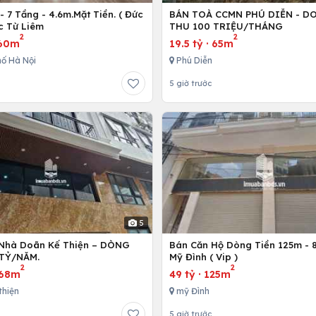
 7 Tầng - 4.6m.Mặt Tiền. ( Đức
BÁN TOÀ CCMN PHÚ DIỄN - D
c Từ Liêm
THU 100 TRIỆU/THÁNG
2
2
60m
19.5 tỷ
·
65m
ố Hà Nội
Phú Diễn
5 giờ trước
5
Nhà Doãn Kế Thiện – DÒNG
Bán Căn Hộ Dòng Tiền 125m - 8
 TỶ/NĂM.
Mỹ Đình ( Vip )
2
2
68m
49 tỷ
·
125m
thiện
mỹ Đình
5 giờ trước