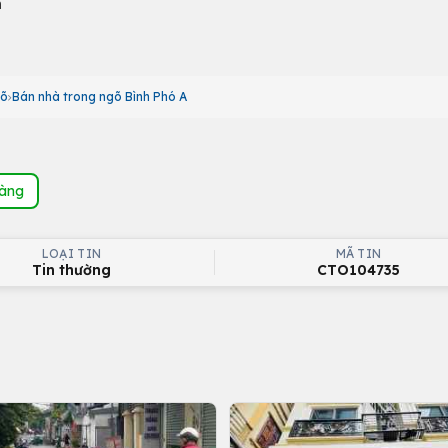
h
gõ
Bán nhà trong ngõ Bình Phó A
hàng
LOẠI TIN
MÃ TIN
Tin thường
CTO104735