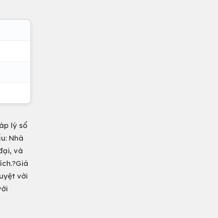
áp lý sổ
ấu: Nhà
đại, và
ích.?Giá
uyệt vời
với