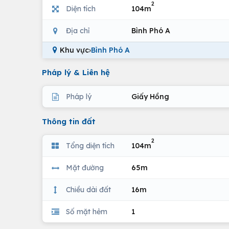
2
Diện tích
104m
Địa chỉ
Bình Phó A
Khu vực
›
Bình Phó A
Pháp lý & Liên hệ
Pháp lý
Giấy Hồng
Thông tin đất
2
Tổng diện tích
104m
Mặt đường
65m
Chiều dài đất
16m
Số mặt hẻm
1