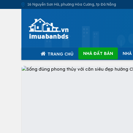
16 Nguyễn Sơn Hà, phường Hòa Cường, tp Đà Nẵng
NHÀ ĐẤT BÁN
NHÀ
TRANG CHỦ