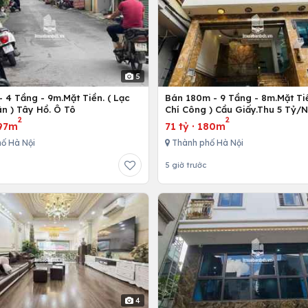
5
 4 Tầng - 9m.Mặt Tiền. ( Lạc
Bán 180m - 9 Tầng - 8m.Mặt Tiề
n ) Tây Hồ. Ô Tô
Chí Công ) Cầu Giấy.Thu 5 Tỷ/
2
2
97m
71 tỷ
·
180m
ố Hà Nội
Thành phố Hà Nội
5 giờ trước
4