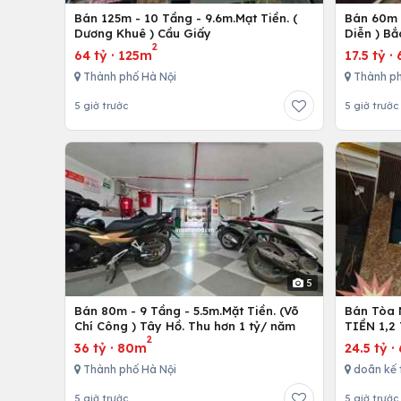
Bán 125m - 10 Tầng - 9.6m.Mạt Tiền. (
Bán 60m -
Dương Khuê ) Cầu Giấy
Diễn ) Bắ
2
64 tỷ
·
125m
17.5 tỷ
·
Thành phố Hà Nội
Thành ph
5 giờ trước
5 giờ trước
5
Bán 80m - 9 Tầng - 5.5m.Mặt Tiền. (Võ
Bán Tòa 
Chí Công ) Tây Hồ. Thu hơn 1 tỷ/ năm
TIỀN 1,2
2
36 tỷ
·
80m
24.5 tỷ
·
Thành phố Hà Nội
doãn kế 
5 giờ trước
5 giờ trước