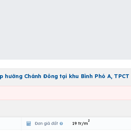
ẹp hướng Chánh Đông tại khu Bình Phó A, TPCT
2
Đơn giá đất
19 tr/m