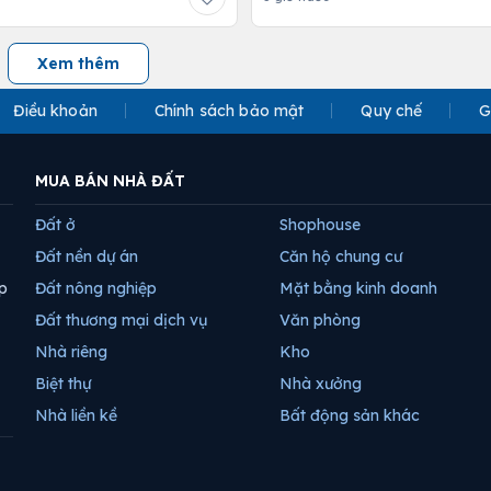
Xem thêm
Điều khoản
Chính sách bảo mật
Quy chế
G
MUA BÁN NHÀ ĐẤT
Đất ở
Shophouse
Đất nền dự án
Căn hộ chung cư
p
Đất nông nghiệp
Mặt bằng kinh doanh
Đất thương mại dịch vụ
Văn phòng
Nhà riêng
Kho
Biệt thự
Nhà xưởng
Nhà liền kề
Bất động sản khác