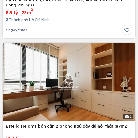
Long P15 Q10
2
8.5 tỷ
·
23m
Thành phố Hồ Chí Minh
3 ngày trước
1
Estella Heights bán căn 2 phòng ngủ đầy đủ nội thất (89m2)