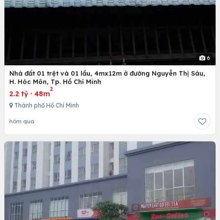
6
Nhà đất 01 trệt và 01 lầu, 4mx12m ở đường Nguyễn Thị Sáu,
H. Hóc Môn, Tp. Hồ Chí Minh
2
2.2 tỷ
·
48m
Thành phố Hồ Chí Minh
hôm qua