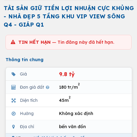
TÀI SẢN GIỮ TIỀN LỢI NHUẬN CỰC KHỦNG
- NHÀ ĐẸP 5 TẦNG KHU VIP VIEW SÔNG
Q4 - GIÁP Q1
TIN HẾT HẠN
— Tin đăng này đã hết hạn.
Thông tin chung
9.8 tỷ
Giá
2
Đơn giá đất
180 tr/m
2
Diện tích
45m
Hướng
Không xác định
Địa chỉ
bến vân đồn