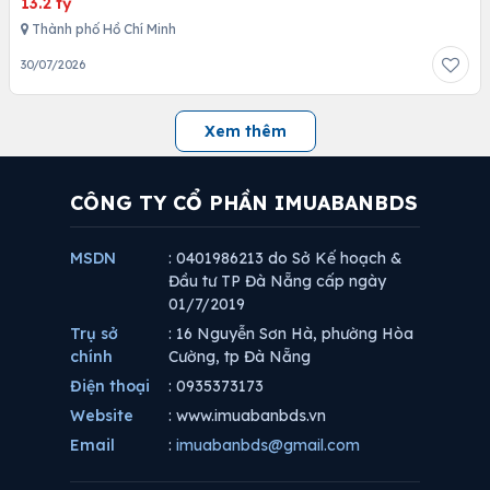
13.2 tỷ
Thành phố Hồ Chí Minh
30/07/2026
Xem thêm
CÔNG TY CỔ PHẦN IMUABANBDS
MSDN
: 0401986213 do Sở Kế hoạch &
Đầu tư TP Đà Nẵng cấp ngày
01/7/2019
Trụ sở
: 16 Nguyễn Sơn Hà, phường Hòa
chính
Cường, tp Đà Nẵng
Điện thoại
: 0935373173
Website
: www.imuabanbds.vn
Email
:
imuabanbds@gmail.com