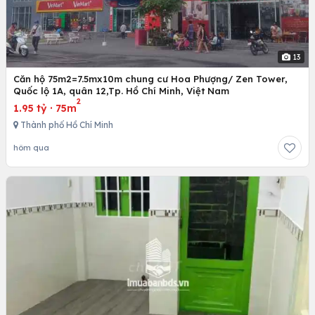
13
Căn hộ 75m2=7.5mx10m chung cư Hoa Phượng/ Zen Tower,
Quốc lộ 1A, quân 12,Tp. Hồ Chí Minh, Việt Nam
2
1.95 tỷ
·
75m
Thành phố Hồ Chí Minh
hôm qua