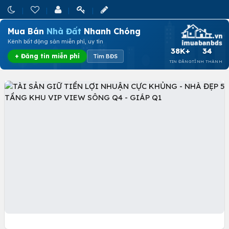
Mua Bán
Nhà Đất
Nhanh Chóng
Kênh bất động sản miễn phí, uy tín
38K+
34
+ Đăng tin miễn phí
Tìm BĐS
TIN ĐĂNG
TỈNH THÀNH