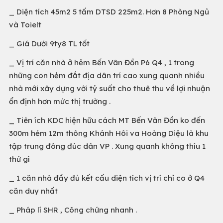
_ Diện tích 45m2 5 tấm DTSD 225m2. Hơn 8 Phòng Ngủ
và Toielt
_ Giá Dưới 9ty8 TL tốt
_ Vị trí căn nhà ở hẻm Bến Vân Đồn P6 Q4 , 1 trong
những con hẻm đắt địa dân trí cao xung quanh nhiều
nhà mới xây dựng với tỷ suất cho thuê thu về lợi nhuận
ổn định hơn mức thị trường .
_ Tiên ích KDC hiện hữu cách MT Bến Vân Đồn ko đến
300m hẻm 12m thông Khánh Hôi va Hoàng Diệu là khu
tập trung đông đúc dân VP . Xung quanh không thíu 1
thứ gì
_ 1 căn nhà đầy đủ kết cấu diện tích vị trí chỉ co ở Q4
căn duy nhất
_ Pháp lí SHR , Công chứng nhanh .