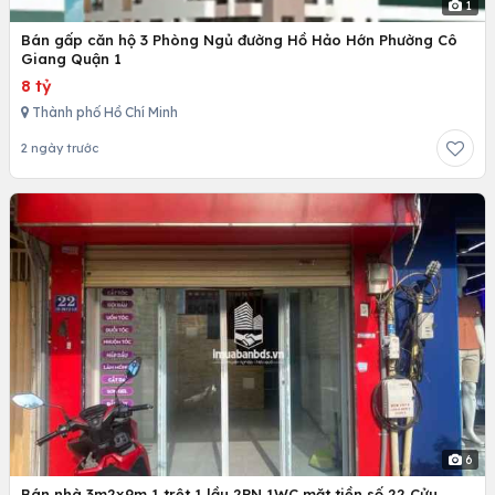
1
Bán gấp căn hộ 3 Phòng Ngủ đường Hồ Hảo Hớn Phường Cô
Giang Quận 1
8 tỷ
Thành phố Hồ Chí Minh
2 ngày trước
6
Bán nhà 3m2x9m,1 trệt 1 lầu 2PN 1WC,mặt tiền số 22 Cửu