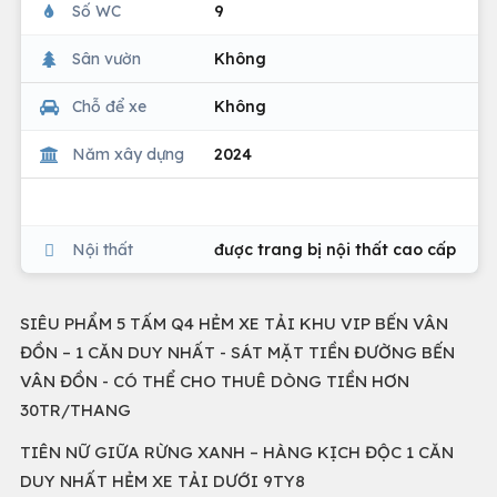
Số WC
9
Sân vườn
Không
Chỗ để xe
Không
Năm xây dựng
2024
Nội thất
được trang bị nội thất cao cấp
SIÊU PHẨM 5 TẤM Q4 HẺM XE TẢI KHU VIP BẾN VÂN
ĐỒN – 1 CĂN DUY NHẤT - SÁT MẶT TIỀN ĐƯỜNG BẾN
VÂN ĐỒN - CÓ THỂ CHO THUÊ DÒNG TIỀN HƠN
30TR/THANG
TIÊN NỮ GIỮA RỪNG XANH – HÀNG KỊCH ĐỘC 1 CĂN
DUY NHẤT HẺM XE TẢI DƯỚI 9TY8