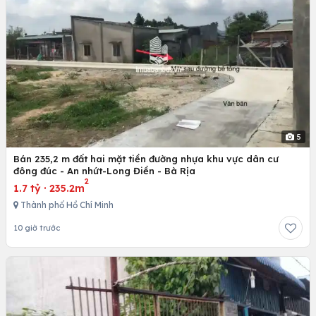
5
Bán 235,2 m đất hai mặt tiền đường nhựa khu vực dân cư
đông đúc - An nhứt-Long Điền - Bà Rịa
2
1.7 tỷ
·
235.2m
Thành phố Hồ Chí Minh
10 giờ trước