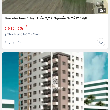
7
Bán nhà hẻm 1 trệt 1 lầu 2/12 Nguyễn Sĩ Cố P15 Q8
2
3.6 tỷ
·
80m
Thành phố Hồ Chí Minh
2 ngày trước