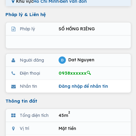
Khu vực
Hồ Chí Minh
›
bến vân đồn
Pháp lý & Liên hệ
Pháp lý
SỔ HỒNG RIÊNG
Dat Nguyen
Người đăng
D
0938xxxxxx🔍
Điện thoại
Nhắn tin
Đăng nhập để nhắn tin
Thông tin đất
2
Tổng diện tích
45m
Vị trí
Mặt tiền