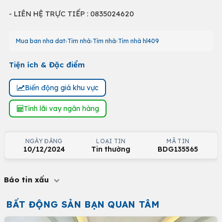
- LIÊN HỆ TRỰC TIẾP : 0835024620
Mua ban nha dat
Tìm nhà
Tìm nhà
Tìm nhà hl409
Tiện ích & Đặc điểm
Biến động giá khu vực
Tính lãi vay ngân hàng
NGÀY ĐĂNG
LOẠI TIN
MÃ TIN
10/12/2024
Tin thường
BDG135565
Báo tin xấu
BẤT ĐỘNG SẢN BẠN QUAN TÂM