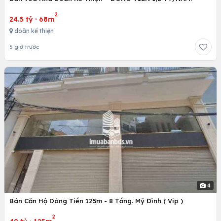
2
24.5 tỷ
·
68m
doãn kế thiện
5 giờ trước
4
Bán Căn Hộ Dòng Tiền 125m - 8 Tầng. Mỹ Đình ( Vip )
2