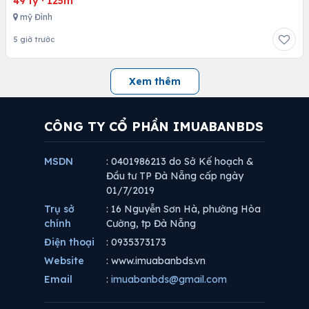
49 tỷ
·
125m
mỹ Đình
5 giờ trước
Xem thêm
CÔNG TY CỔ PHẦN IMUABANBDS
MSDN
: 0401986213 do Sở Kế hoạch &
Đầu tư TP Đà Nẵng cấp ngày
01/7/2019
Trụ sở
: 16 Nguyễn Sơn Hà, phường Hòa
chính
Cường, tp Đà Nẵng
Điện thoại
: 0935373173
Website
: www.imuabanbds.vn
Email
:
imuabanbds@gmail.com