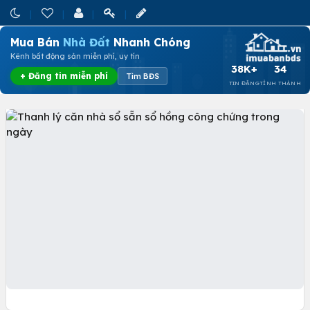
Mua Bán
Nhà Đất
Nhanh Chóng
Kênh bất động sản miễn phí, uy tín
38K+
34
+ Đăng tin miễn phí
Tìm BĐS
TIN ĐĂNG
TỈNH THÀNH