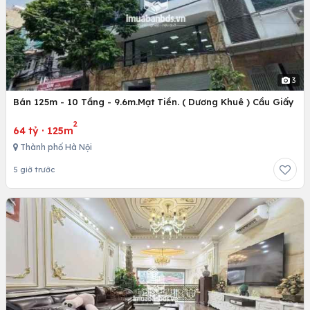
3
Bán 125m - 10 Tầng - 9.6m.Mạt Tiền. ( Dương Khuê ) Cầu Giấy
2
64 tỷ
·
125m
Thành phố Hà Nội
5 giờ trước