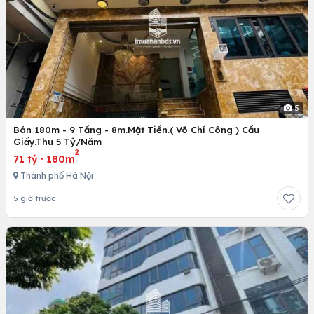
5
Bán 180m - 9 Tầng - 8m.Mặt Tiền.( Võ Chí Công ) Cầu
Giấy.Thu 5 Tỷ/Năm
2
71 tỷ
·
180m
Thành phố Hà Nội
5 giờ trước