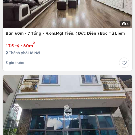
4
Bán 60m - 7 Tầng - 4.6m.Mặt Tiền. ( Đức Diễn ) Bắc Từ Liêm
2
17.5 tỷ
·
60m
Thành phố Hà Nội
5 giờ trước