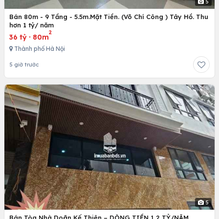
5
Bán 80m - 9 Tầng - 5.5m.Mặt Tiền. (Võ Chí Công ) Tây Hồ. Thu
hơn 1 tỷ/ năm
2
36 tỷ
·
80m
Thành phố Hà Nội
5 giờ trước
5
Bán Tòa Nhà Doãn Kế Thiện – DÒNG TIỀN 1,2 TỶ/NĂM.