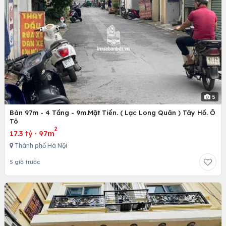
5
Bán 97m - 4 Tầng - 9m.Mặt Tiền. ( Lạc Long Quân ) Tây Hồ. Ô
Tô
2
17.3 tỷ
·
97m
Thành phố Hà Nội
5 giờ trước