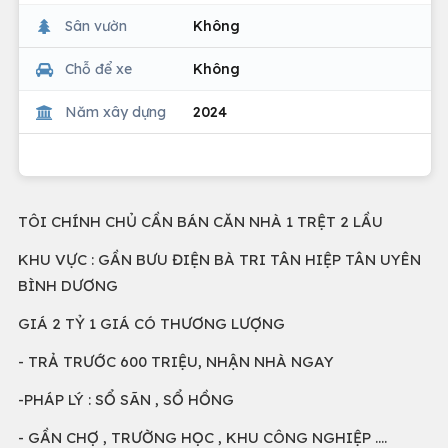
Sân vườn
Không
Chỗ để xe
Không
Năm xây dựng
2024
TÔI CHÍNH CHỦ CẦN BÁN CĂN NHÀ 1 TRỆT 2 LẦU
KHU VỰC : GẦN BƯU ĐIỆN BÀ TRI TÂN HIỆP TÂN UYÊN
BÌNH DƯƠNG
GIÁ 2 TỶ 1 GIÁ CÓ THƯƠNG LƯỢNG
- TRẢ TRƯỚC 600 TRIỆU, NHẬN NHÀ NGAY
-PHÁP LÝ : SỔ SÃN , SỔ HỒNG
- GẦN CHỢ , TRƯỜNG HỌC , KHU CÔNG NGHIỆP ….