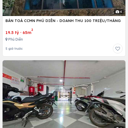
4
BÁN TOÀ CCMN PHÚ DIỄN - DOANH THU 100 TRIỆU/THÁNG
2
19.5 tỷ
·
65m
Phú Diễn
5 giờ trước