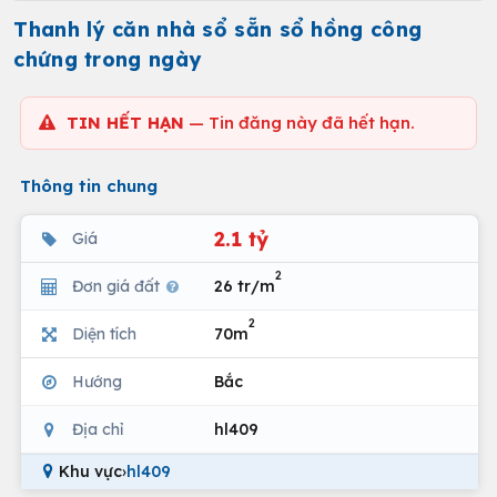
Thanh lý căn nhà sổ sẵn sổ hồng công
chứng trong ngày
TIN HẾT HẠN
— Tin đăng này đã hết hạn.
Thông tin chung
2.1 tỷ
Giá
2
Đơn giá đất
26 tr/m
2
Diện tích
70m
Hướng
Bắc
Địa chỉ
hl409
Khu vực
›
hl409