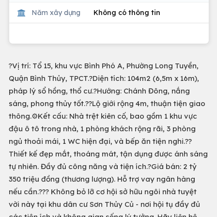
Năm xây dựng
Không có thông tin
?Vị trí: Tổ 15, khu vực Bình Phó A, Phường Long Tuyền,
Quận Bình Thủy, TPCT.?Diện tích: 104m2 (6,5m x 16m),
pháp lý sổ hồng, thổ cư.?Hướng: Chánh Đông, nắng
sáng, phong thủy tốt.??Lộ giới rộng 4m, thuận tiện giao
thông.⚙️Kết cấu: Nhà trệt kiên cố, bao gồm 1 khu vực
đậu ô tô trong nhà, 1 phòng khách rộng rãi, 3 phòng
ngủ thoải mái, 1 WC hiện đại, và bếp ăn tiện nghi.??
Thiết kế đẹp mắt, thoáng mát, tận dụng được ánh sáng
tự nhiên. Đầy đủ công năng và tiện ích.?Giá bán: 2 tỷ
350 triệu đồng (thương lượng). Hỗ trợ vay ngân hàng
nếu cần.??? Không bỏ lỡ cơ hội sở hữu ngôi nhà tuyệt
vời này tại khu dân cư Sơn Thủy Củ - nơi hội tụ đầy đủ
các tiện ích và không gian sống lý tưởng. Hãy liên hệ