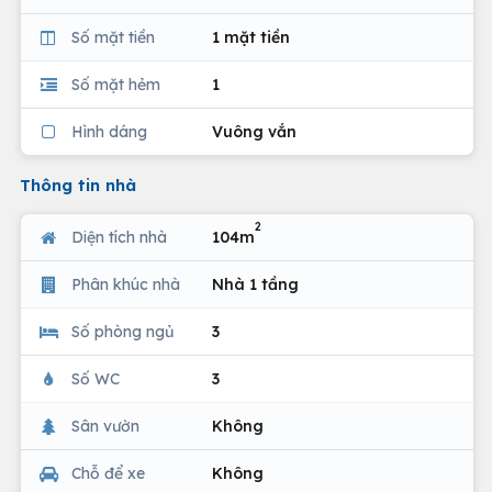
Số mặt tiền
1 mặt tiền
Số mặt hẻm
1
Hình dáng
Vuông vắn
Thông tin nhà
2
Diện tích nhà
104m
Phân khúc nhà
Nhà 1 tầng
Số phòng ngủ
3
Số WC
3
Sân vườn
Không
Chỗ để xe
Không