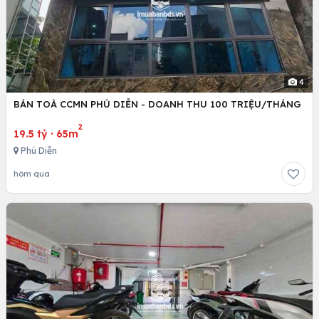
4
BÁN TOÀ CCMN PHÚ DIỄN - DOANH THU 100 TRIỆU/THÁNG
2
19.5 tỷ
·
65m
Phú Diễn
hôm qua