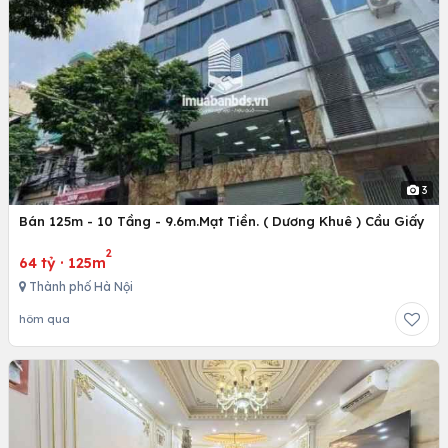
3
Bán 125m - 10 Tầng - 9.6m.Mạt Tiền. ( Dương Khuê ) Cầu Giấy
2
64 tỷ
·
125m
Thành phố Hà Nội
hôm qua