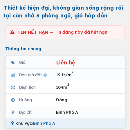
Thiết kế hiện đại, không gian sống rộng rãi
tại căn nhà 3 phòng ngủ, giá hấp dẫn
TIN HẾT HẠN
— Tin đăng này đã hết hạn.
Thông tin chung
Liên hệ
Giá
2
Đơn giá đất
19 tr/m
2
Diện tích
104m
Hướng
Đông
Địa chỉ
Bình Phó A
Khu vực
›
Bình Phó A