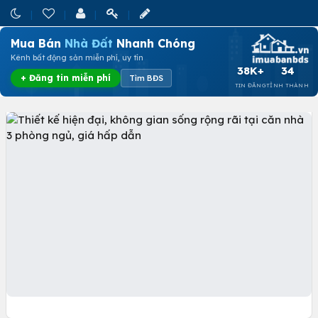
Mua Bán
Nhà Đất
Nhanh Chóng
Kênh bất động sản miễn phí, uy tín
38K+
34
+ Đăng tin miễn phí
Tìm BĐS
TIN ĐĂNG
TỈNH THÀNH