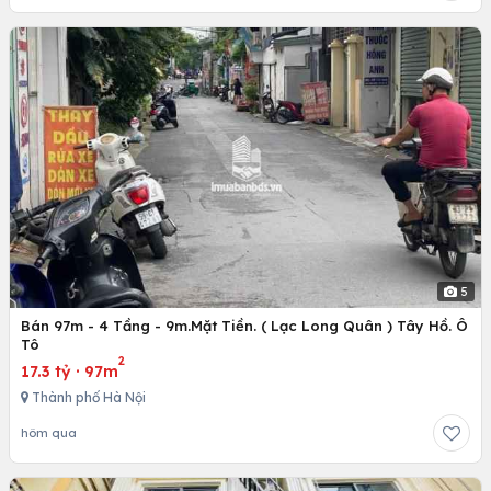
5
Bán 97m - 4 Tầng - 9m.Mặt Tiền. ( Lạc Long Quân ) Tây Hồ. Ô
Tô
2
17.3 tỷ
·
97m
Thành phố Hà Nội
hôm qua