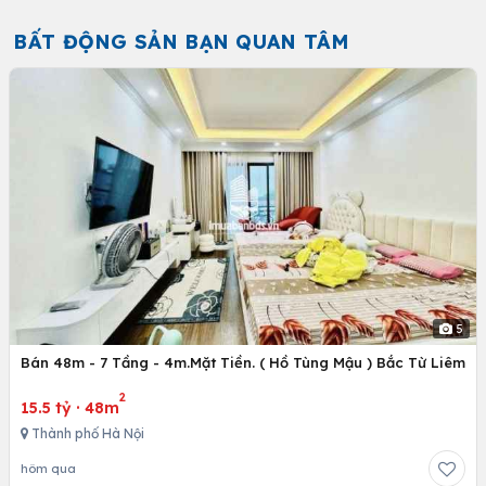
BẤT ĐỘNG SẢN BẠN QUAN TÂM
5
Bán 48m - 7 Tầng - 4m.Mặt Tiền. ( Hồ Tùng Mậu ) Bắc Từ Liêm
2
15.5 tỷ
·
48m
Thành phố Hà Nội
hôm qua