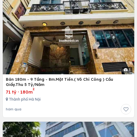
5
Bán 180m - 9 Tầng - 8m.Mặt Tiền.( Võ Chí Công ) Cầu
Giấy.Thu 5 Tỷ/Năm
2
71 tỷ
·
180m
Thành phố Hà Nội
hôm qua