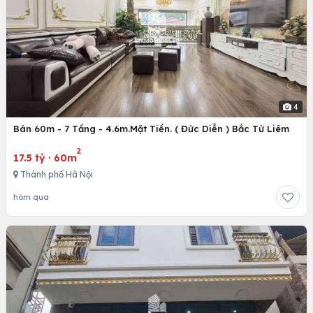
4
Bán 60m - 7 Tầng - 4.6m.Mặt Tiền. ( Đức Diễn ) Bắc Từ Liêm
2
17.5 tỷ
·
60m
Thành phố Hà Nội
hôm qua