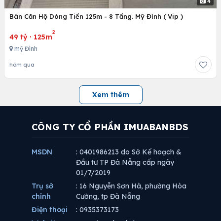
4
Bán Căn Hộ Dòng Tiền 125m - 8 Tầng. Mỹ Đình ( Vip )
2
49 tỷ
·
125m
mỹ Đình
hôm qua
Xem thêm
CÔNG TY CỔ PHẦN IMUABANBDS
MSDN
: 0401986213 do Sở Kế hoạch &
Đầu tư TP Đà Nẵng cấp ngày
01/7/2019
Trụ sở
: 16 Nguyễn Sơn Hà, phường Hòa
chính
Cường, tp Đà Nẵng
Điện thoại
: 0935373173