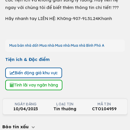
ngay với chúng tôi để biết thêm thông tin chi tiết! ???
Hãy nhanh tay LIÊN HỆ: Kh0ng-907-91.51.24Khanh
Mua bán nhà đất
Mua nhà
Mua nhà
Mua nhà Bình Phó A
Tiện ích & Đặc điểm
Biến động giá khu vực
Tính lãi vay ngân hàng
NGÀY ĐĂNG
LOẠI TIN
MÃ TIN
10/04/2023
Tin thường
CTO104959
Báo tin xấu