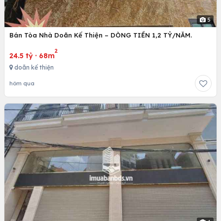
5
Bán Tòa Nhà Doãn Kế Thiện – DÒNG TIỀN 1,2 TỶ/NĂM.
2
24.5 tỷ
·
68m
doãn kế thiện
hôm qua