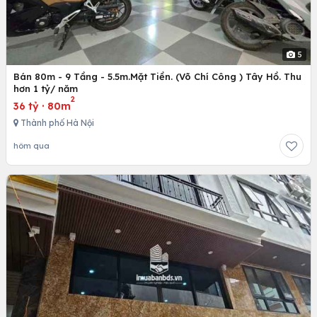
5
Bán 80m - 9 Tầng - 5.5m.Mặt Tiền. (Võ Chí Công ) Tây Hồ. Thu
hơn 1 tỷ/ năm
2
36 tỷ
·
80m
Thành phố Hà Nội
hôm qua