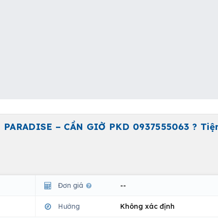
 PARADISE – CẦN GIỜ PKD 0937555063 ? Tiện
Đơn giá
--
Hướng
Không xác định