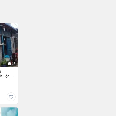
17
2
h Lộc, H.