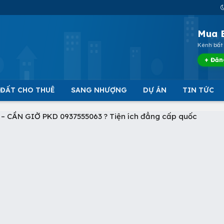
Mua 
Kênh bất 
+ Đăn
 ĐẤT CHO THUÊ
SANG NHƯỢNG
DỰ ÁN
TIN TỨC