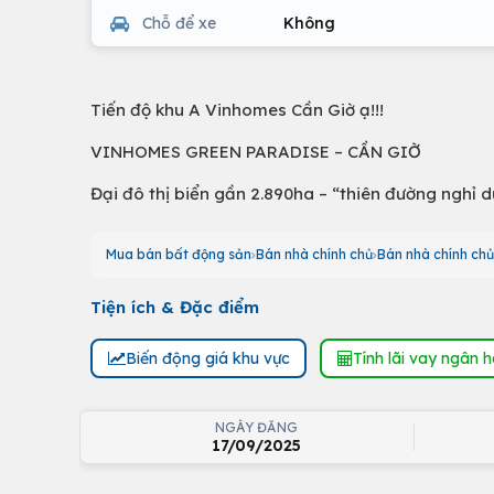
Chỗ để xe
Không
Tiến độ khu A Vinhomes Cần Giờ ạ!!!
VINHOMES GREEN PARADISE – CẦN GIỜ
Đại đô thị biển gần 2.890ha – “thiên đường nghỉ 
Mua bán bất động sản
Bán nhà chính chủ
Bán nhà chính chủ
Tiện ích & Đặc điểm
Biến động giá khu vực
Tính lãi vay ngân 
NGÀY ĐĂNG
17/09/2025