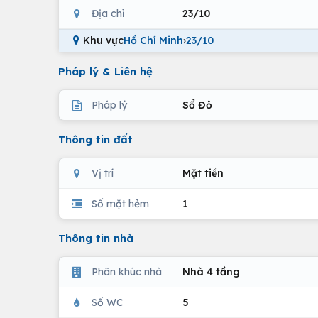
Địa chỉ
23/10
Khu vực
Hồ Chí Minh
›
23/10
Pháp lý & Liên hệ
Pháp lý
Sổ Đỏ
Thông tin đất
Vị trí
Mặt tiền
Số mặt hẻm
1
Thông tin nhà
Phân khúc nhà
Nhà 4 tầng
Số WC
5