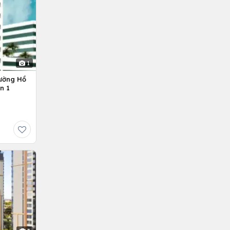
1
ường Hồ
n 1