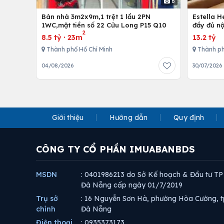
6
Bán nhà 3m2x9m,1 trệt 1 lầu 2PN
Estella 
1WC,mặt tiền số 22 Cửu Long P15 Q10
đầy đủ nộ
2
8.5 tỷ
·
23m
13.2 tỷ
Thành phố Hồ Chí Minh
Thành ph
04/08/2026
30/07/2026
Giới thiệu
Hướng dẫn
Quy định
CÔNG TY CỔ PHẦN IMUABANBDS
MSDN
: 0401986213 do Sở Kế hoạch & Đầu tư TP
Đà Nẵng cấp ngày 01/7/2019
Trụ sở
: 16 Nguyễn Sơn Hà, phường Hòa Cường, t
chính
Đà Nẵng
Điện thoại
: 0935373173