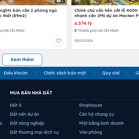
1
Heights bán căn 2 phòng ngủ
Chính chủ cần tiền cắt lỗ 400tr
i thất (89m2)
nhanh căn 1PN dự án Masteri P
Place
6.374 tỷ
ố Hồ Chí Minh
Thành phố Hồ Chí Minh
30/07/2026
Xem thêm
Điều khoản
Chính sách bảo mật
Quy chế
G
MUA BÁN NHÀ ĐẤT
Đất ở
Shophouse
Đất nền dự án
Căn hộ chung cư
p
Đất nông nghiệp
Mặt bằng kinh doanh
Đất thương mại dịch vụ
Văn phòng