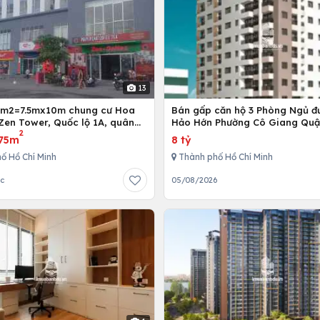
13
5m2=7.5mx10m chung cư Hoa
Bán gấp căn hộ 3 Phòng Ngủ đ
Zen Tower, Quốc lộ 1A, quân
Hảo Hớn Phường Cô Giang Quậ
2
 Chí Minh, Việt Nam
75m
8 tỷ
ố Hồ Chí Minh
Thành phố Hồ Chí Minh
ớc
05/08/2026