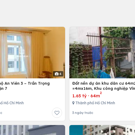
4
ộ An Viên 3 – Trần Trọng
Đất nền dự án khu dân cư 64m
ận 7
=4mx16m, Khu công nghiệp Vĩn
2
Bình Chánh, Tp. Hồ Chí Minh
1.65 tỷ
·
64m
ố Hồ Chí Minh
Thành phố Hồ Chí Minh
ớc
3 ngày trước