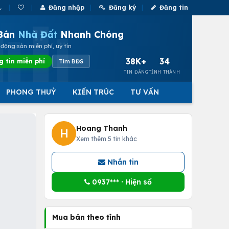
Đăng nhập
Đăng ký
Đăng tin
Bán
Nhà Đất
Nhanh Chóng
động sản miễn phí, uy tín
38K+
34
g tin miễn phí
Tìm BĐS
TIN ĐĂNG
TỈNH THÀNH
PHONG THUỶ
KIẾN TRÚC
TƯ VẤN
Hoang Thanh
H
Xem thêm 5 tin khác
Nhắn tin
0937*** · Hiện số
Mua bán theo tỉnh