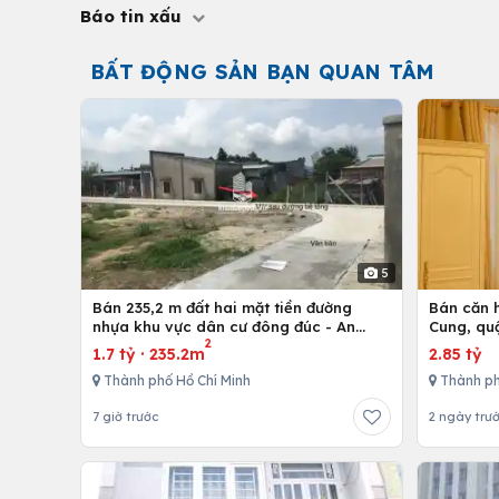
Báo tin xấu
BẤT ĐỘNG SẢN BẠN QUAN TÂM
5
Bán 235,2 m đất hai mặt tiền đường
Bán căn h
nhựa khu vực dân cư đông đúc - An
Cung, qu
2
nhứt-Long Điền - Bà Rịa
1.7 tỷ
·
235.2m
2.85 tỷ
Thành phố Hồ Chí Minh
Thành ph
7 giờ trước
2 ngày trư