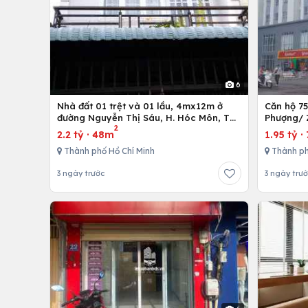
6
Nhà đất 01 trệt và 01 lầu, 4mx12m ở
Căn hộ 7
đường Nguyễn Thị Sáu, H. Hóc Môn, Tp.
Phượng/ 
2
Hồ Chí Minh
12,Tp. Hồ
2.2 tỷ
·
48m
1.95 tỷ
·
Thành phố Hồ Chí Minh
Thành ph
3 ngày trước
3 ngày trư