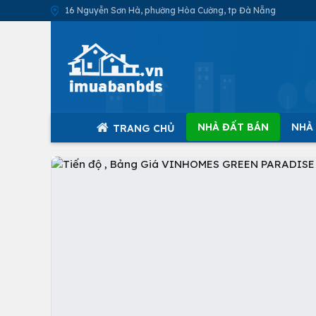
16 Nguyễn Sơn Hà, phường Hòa Cường, tp Đà Nẵng
NHÀ ĐẤT BÁN
NHÀ
TRANG CHỦ