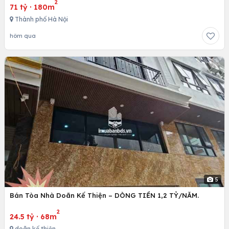
2
71 tỷ
·
180m
Thành phố Hà Nội
hôm qua
5
Bán Tòa Nhà Doãn Kế Thiện – DÒNG TIỀN 1,2 TỶ/NĂM.
2
24.5 tỷ
·
68m
doãn kế thiện