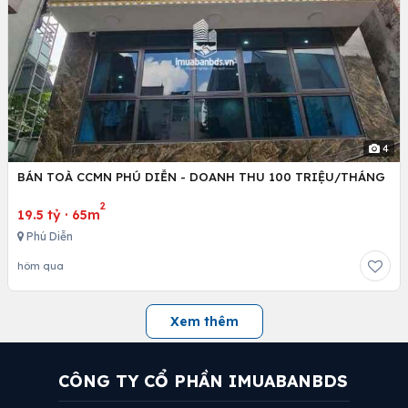
4
BÁN TOÀ CCMN PHÚ DIỄN - DOANH THU 100 TRIỆU/THÁNG
2
19.5 tỷ
·
65m
Phú Diễn
hôm qua
Xem thêm
CÔNG TY CỔ PHẦN IMUABANBDS