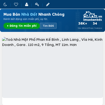
Mua Bán
Nhà Đất
Nhanh Chóng
Kênh bất động sản miễn phí, uy tín
38K+
34
+ Đăng tin miễn phí
Tìm BĐS
TIN ĐĂNG
TỈNH THÀNH