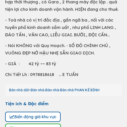
hợp thời thượng , có Gara , 2 thang máy độc lập . quá
tiện lợi cho kinh doanh vận hành. HIỆN đang cho thuê.
- Toà nhà có vị trí đắc địa , gần ngã ba , nối với các
tuyến phố kinh doanh sầm uất , như phố LINH LANG ,
ĐÀO TẤN , VĂN CAO, LIỄU GIAI. BƯỞI., ĐỘI CẤN...
- Nói KHÔNG với Quy Hoạch. ⁃ SỔ ĐỎ CHÍNH CHỦ ,
VUÔNG ĐẸP NỞ HẬU NHẸ SẴN GIAO DỊCH.
- GIÁ : 42 tỷ ~~ 83 tỷ
Chi Tiết Lh : 0978818618 ... E TUẤN
Bán nhà đất
Bán nhà
Bán nhà
Bán nhà PHAN KẾ BÍNH
Tiện ích & Đặc điểm
Biến động giá khu vực