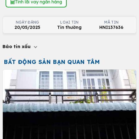
Tính lãi vay ngân hàng
NGÀY ĐĂNG
LOẠI TIN
MÃ TIN
20/05/2025
Tin thường
HNI137636
Báo tin xấu
BẤT ĐỘNG SẢN BẠN QUAN TÂM