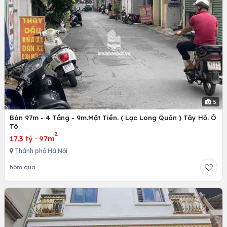
5
Bán 97m - 4 Tầng - 9m.Mặt Tiền. ( Lạc Long Quân ) Tây Hồ. Ô
Tô
2
17.3 tỷ
·
97m
Thành phố Hà Nội
hôm qua