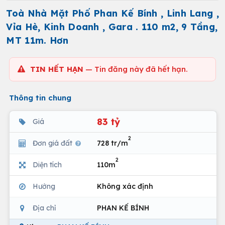
Toà Nhà Mặt Phố Phan Kế Bính , Linh Lang ,
Vỉa Hè, Kinh Doanh , Gara . 110 m2, 9 Tầng,
MT 11m. Hơn
TIN HẾT HẠN
— Tin đăng này đã hết hạn.
Thông tin chung
83 tỷ
Giá
2
Đơn giá đất
728 tr/m
2
Diện tích
110m
Hướng
Không xác định
Địa chỉ
PHAN KẾ BÍNH