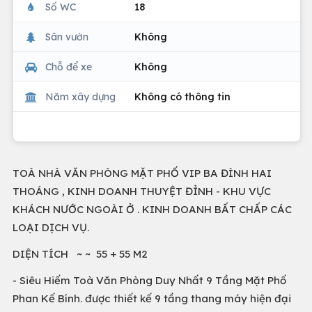
Số WC
18
Sân vườn
Không
Chỗ để xe
Không
Năm xây dựng
Không có thông tin
TOÀ NHÀ VĂN PHÒNG MẶT PHỐ VIP BA ĐÌNH HAI
THOÁNG , KINH DOANH THUYỆT ĐỈNH - KHU VỰC
KHÁCH NƯỚC NGOÀI Ở . KINH DOANH BẤT CHẤP CÁC
LOẠI DỊCH VỤ.
DIỆN TÍCH ~ ~ 55 + 55 M2
- Siêu Hiếm Toà Văn Phòng Duy Nhất 9 Tầng Mặt Phố
Phan Kế Bính. được thiết kế 9 tầng thang máy hiện đại