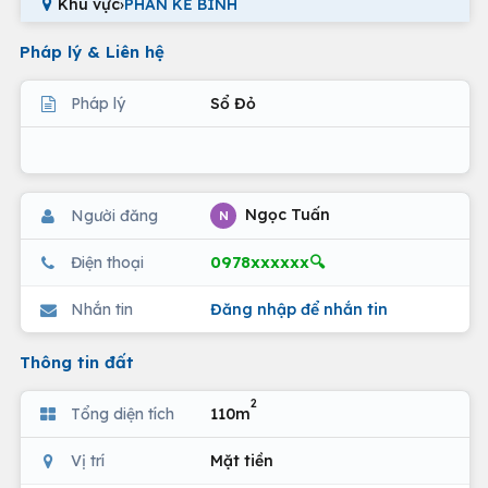
Khu vực
›
PHAN KẾ BÍNH
Pháp lý & Liên hệ
Pháp lý
Sổ Đỏ
Ngọc Tuấn
Người đăng
N
0978xxxxxx🔍
Điện thoại
Nhắn tin
Đăng nhập để nhắn tin
Thông tin đất
2
Tổng diện tích
110m
Vị trí
Mặt tiền